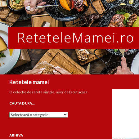
Caută
Retetele mamei
O colectie de retete simple, usor de facut acasa
CAUTA DUPA…
Cauta
dupa…
ARHIVA