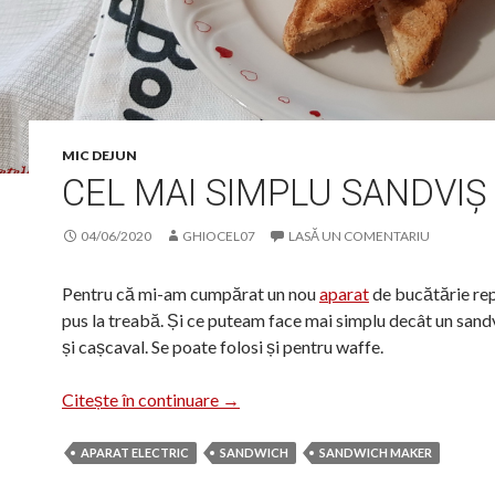
MIC DEJUN
CEL MAI SIMPLU SANDVIȘ
04/06/2020
GHIOCEL07
LASĂ UN COMENTARIU
Pentru că mi-am cumpărat un nou
aparat
de bucătărie re
pus la treabă. Și ce puteam face mai simplu decât un sand
și cașcaval. Se poate folosi și pentru waffe.
Cel mai simplu Sandviș cald
Citește în continuare
→
APARAT ELECTRIC
SANDWICH
SANDWICH MAKER