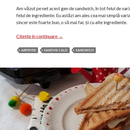
Am văzut pe net acest gen de sandwich, în tot felul de vari
felul de ingrediente. Eu astăzi am ales cea mai simplă varia
sincer este foarte bun, o să mai fac și cu alte ingrediente.
Sandwich la airfryer
Citește în continuare
→
AIRFRYER
SANDVIS CALD
SANDWICH