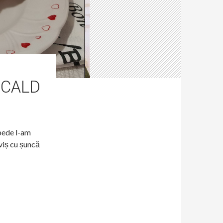
 CALD
pede l-am
viș cu șuncă