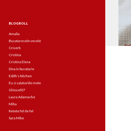
BLOGROLL
Amalia
Bucataresele vesele
Criserb
Cristina
Cristina Elena
Diva in bucatarie
Edith's kitchen
Eu si calatoriile mele
Ghiocel07
Laura Adamache
Miha
Retete fel de fel
Sara Mike