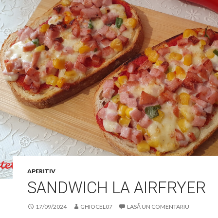
APERITIV
SANDWICH LA AIRFRYER
17/09/2024
GHIOCEL07
LASĂ UN COMENTARIU