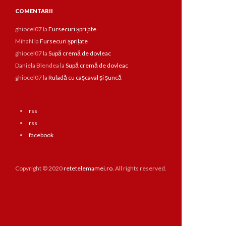
COMENTARII
ghiocel07
la
Fursecuri șprițate
MihaN
la
Fursecuri șprițate
ghiocel07
la
Supă cremă de dovleac
Daniela Blendea
la
Supă cremă de dovleac
ghiocel07
la
Ruladă cu cașcaval și șuncă
rss
rss
facebook
Copyright © 2020
retetelemamei.ro
. All rights reserved.