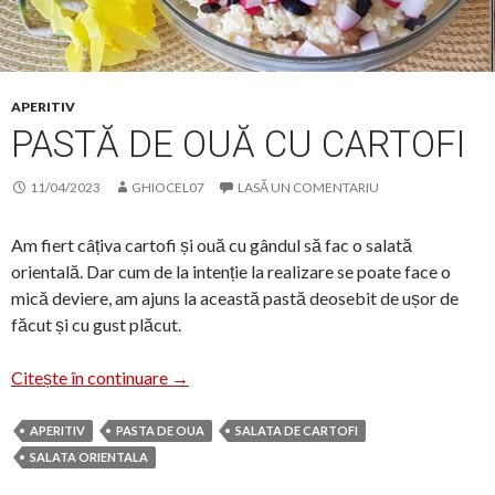
APERITIV
PASTĂ DE OUĂ CU CARTOFI
11/04/2023
GHIOCEL07
LASĂ UN COMENTARIU
Am fiert câțiva cartofi și ouă cu gândul să fac o salată
orientală. Dar cum de la intenție la realizare se poate face o
mică deviere, am ajuns la această pastă deosebit de ușor de
făcut și cu gust plăcut.
Pastă de ouă cu cartofi
Citește în continuare
→
APERITIV
PASTA DE OUA
SALATA DE CARTOFI
SALATA ORIENTALA