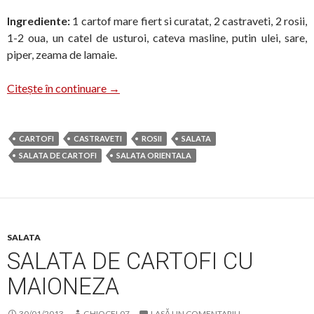
Ingrediente:
1 cartof mare fiert si curatat, 2 castraveti, 2 rosii,
1-2 oua, un catel de usturoi, cateva masline, putin ulei, sare,
piper, zeama de lamaie.
Salata cu cartofi
Citește în continuare
→
CARTOFI
CASTRAVETI
ROSII
SALATA
SALATA DE CARTOFI
SALATA ORIENTALA
SALATA
SALATA DE CARTOFI CU
MAIONEZA
30/01/2013
GHIOCEL07
LASĂ UN COMENTARIU