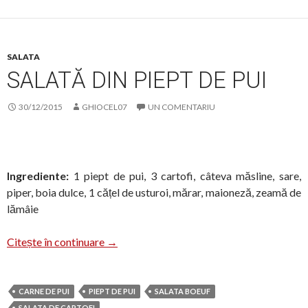
SALATA
SALATĂ DIN PIEPT DE PUI
30/12/2015
GHIOCEL07
UN COMENTARIU
Ingrediente:
1 piept de pui, 3 cartofi, câteva măsline, sare,
piper, boia dulce, 1 cățel de usturoi, mărar, maioneză, zeamă de
lămâie
Salată din piept de pui
Citește în continuare
→
CARNE DE PUI
PIEPT DE PUI
SALATA BOEUF
SALATA DE CARTOFI