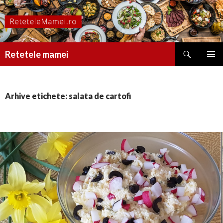
Caută
Retetele mamei
SARI
MENIU
LA
PRINCI
CONȚINUT
Arhive etichete: salata de cartofi