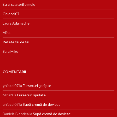
Eu si calatoriile mele
Ghiocel07
Laura Adamache
Miha
Retete fel de fel
Sara Mike
COMENTARII
ghiocel07
la
Fursecuri șprițate
MihaN
la
Fursecuri șprițate
ghiocel07
la
Supă cremă de dovleac
Daniela Blendea
la
Supă cremă de dovleac