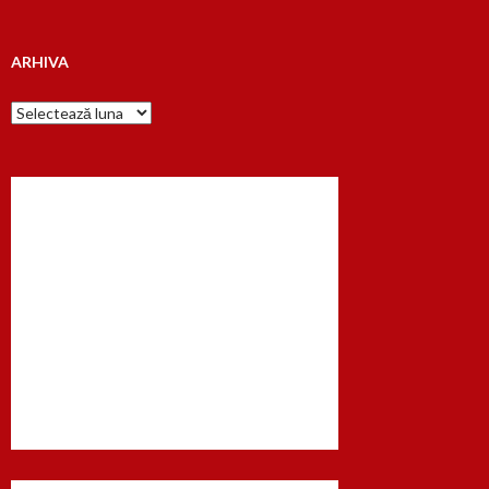
dupa…
ARHIVA
Arhiva