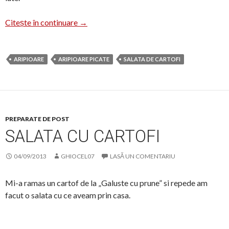
Salată de cartofi cu aripioare picante
Citește în continuare
→
ARIPIOARE
ARIPIOARE PICATE
SALATA DE CARTOFI
PREPARATE DE POST
SALATA CU CARTOFI
04/09/2013
GHIOCEL07
LASĂ UN COMENTARIU
Mi-a ramas un cartof de la „Galuste cu prune” si repede am
facut o salata cu ce aveam prin casa.