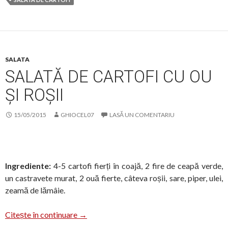
SALATA
SALATĂ DE CARTOFI CU OU
ȘI ROȘII
15/05/2015
GHIOCEL07
LASĂ UN COMENTARIU
Ingrediente:
4-5 cartofi fierți în coajă, 2 fire de ceapă verde,
un castravete murat, 2 ouă fierte, câteva roșii, sare, piper, ulei,
zeamă de lămâie.
Salată de cartofi cu ou și roșii
Citește în continuare
→