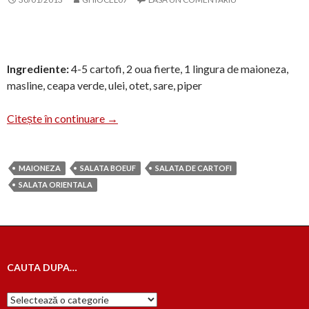
Ingrediente:
4-5 cartofi, 2 oua fierte, 1 lingura de maioneza,
masline, ceapa verde, ulei, otet, sare, piper
Salata de cartofi cu maioneza
Citește în continuare
→
MAIONEZA
SALATA BOEUF
SALATA DE CARTOFI
SALATA ORIENTALA
CAUTA DUPA…
Cauta