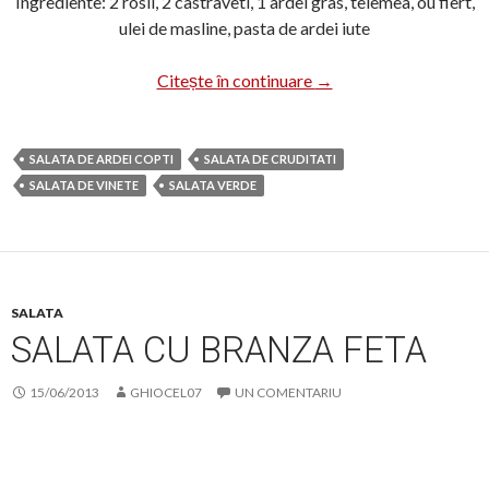
Ingrediente: 2 rosii, 2 castraveti, 1 ardei gras, telemea, ou fiert,
ulei de masline, pasta de ardei iute
Salata cu telemea si ou
Citește în continuare
→
SALATA DE ARDEI COPTI
SALATA DE CRUDITATI
SALATA DE VINETE
SALATA VERDE
SALATA
SALATA CU BRANZA FETA
15/06/2013
GHIOCEL07
UN COMENTARIU