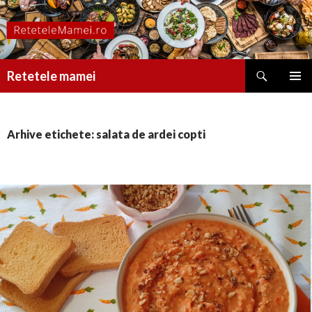
Caută
Retetele mamei
SARI
MENIU
LA
PRINCI
CONȚINUT
Arhive etichete: salata de ardei copti