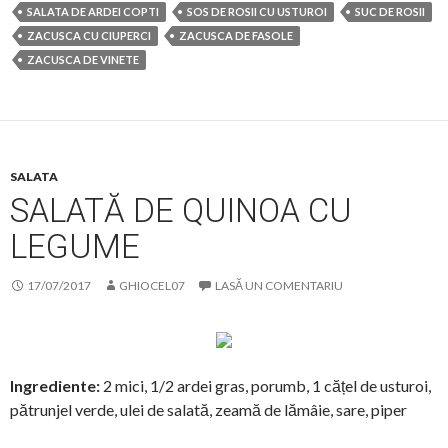
SALATA DE ARDEI COPTI
SOS DE ROSII CU USTUROI
SUC DE ROSII
ZACUSCA CU CIUPERCI
ZACUSCA DE FASOLE
ZACUSCA DE VINETE
SALATA
SALATĂ DE QUINOA CU
LEGUME
17/07/2017
GHIOCEL07
LASĂ UN COMENTARIU
Ingrediente:
2 mici, 1/2 ardei gras, porumb, 1 cățel de usturoi,
pătrunjel verde, ulei de salată, zeamă de lămâie, sare, piper