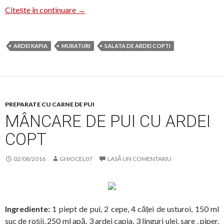
Ardei copți pentru iarnă
Citește în continuare
→
ARDEI KAPIA
MURATURI
SALATA DE ARDEI COPTI
PREPARATE CU CARNE DE PUI
MÂNCARE DE PUI CU ARDEI
COPT
02/08/2016
GHIOCEL07
LASĂ UN COMENTARIU
Ingrediente:
1 piept de pui, 2 cepe, 4 căței de usturoi, 150 ml
suc de roșii, 250 ml apă, 3 ardei capia, 3 linguri ulei, sare , piper,