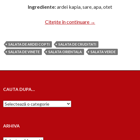
Ingrediente:
ardei kapia, sare, apa, otet
Salata de ardei copti
Citește în continuare
→
SALATA DE ARDEI COPTI
SALATA DE CRUDITATI
SALATA DE VINETE
SALATA ORIENTALA
SALATA VERDE
CAUTA DUPA…
Cauta
dupa…
ARHIVA
Arhiva