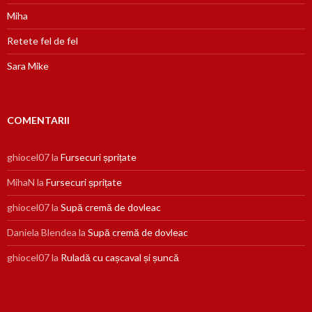
Miha
Retete fel de fel
Sara Mike
COMENTARII
ghiocel07
la
Fursecuri șprițate
MihaN
la
Fursecuri șprițate
ghiocel07
la
Supă cremă de dovleac
Daniela Blendea
la
Supă cremă de dovleac
ghiocel07
la
Ruladă cu cașcaval și șuncă