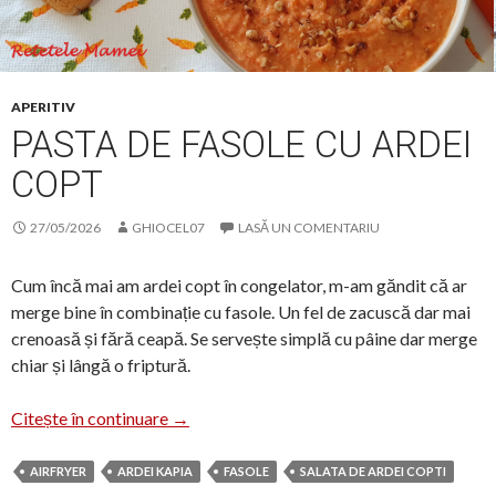
APERITIV
PASTA DE FASOLE CU ARDEI
COPT
27/05/2026
GHIOCEL07
LASĂ UN COMENTARIU
Cum încă mai am ardei copt în congelator, m-am găndit că ar
merge bine în combinație cu fasole. Un fel de zacuscă dar mai
crenoasă și fără ceapă. Se servește simplă cu pâine dar merge
chiar și lângă o friptură.
Pasta de fasole cu ardei copt
Citește în continuare
→
AIRFRYER
ARDEI KAPIA
FASOLE
SALATA DE ARDEI COPTI