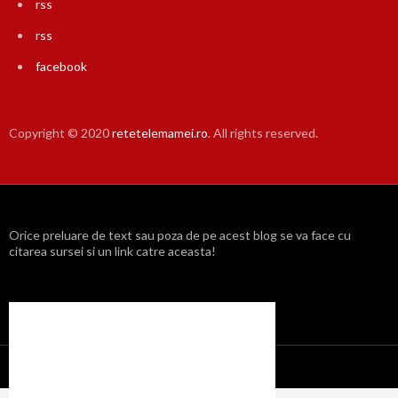
rss
rss
facebook
Copyright © 2020
retetelemamei.ro
. All rights reserved.
Orice preluare de text sau poza de pe acest blog se va face cu
citarea sursei si un link catre aceasta!
Propulsat cu mândrie de WordPress