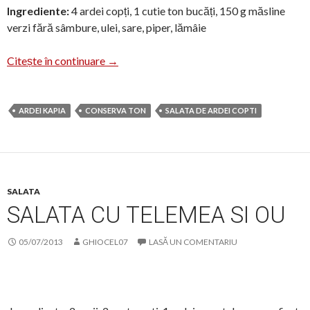
Ingrediente:
4 ardei copți, 1 cutie ton bucăți, 150 g măsline
verzi fără sâmbure, ulei, sare, piper, lămâie
Salată cu ton și ardei copt
Citește în continuare
→
ARDEI KAPIA
CONSERVA TON
SALATA DE ARDEI COPTI
SALATA
SALATA CU TELEMEA SI OU
05/07/2013
GHIOCEL07
LASĂ UN COMENTARIU