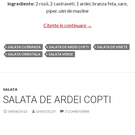
Ingrediente:
2 rosii, 2 castraveti, 1 ardei, branza feta, sare,
piper, ulei de masline
Salata cu branza feta
Citește în continuare
→
SALATA CU BRANZA
SALATA DE ARDEI COPTI
SALATA DE VINETE
SALATA ORIENTALA
SALATA VERDE
SALATA
SALATA DE ARDEI COPTI
04/06/2013
GHIOCEL07
2 COMENTARII