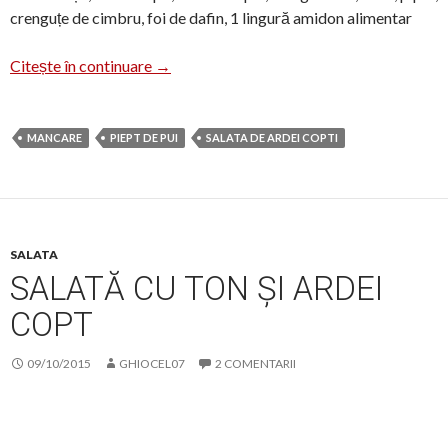
crenguțe de cimbru, foi de dafin, 1 lingură amidon alimentar
Mâncare de pui cu ardei copt
Citește în continuare
→
MANCARE
PIEPT DE PUI
SALATA DE ARDEI COPTI
SALATA
SALATĂ CU TON ȘI ARDEI
COPT
09/10/2015
GHIOCEL07
2 COMENTARII