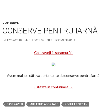
CONSERVE
CONSERVE PENTRU IARNĂ
17/09/2018
GHIOCEL07
UN COMENTARIU
Castraveți în saramură1
Avem mai jos câteva sortimente de conserve pentru iarnă.
Conserve pentru iarnă
Citește în continuare
→
CASTRAVETI
MURATURI ASORTATE
ROSII LA BORCAN