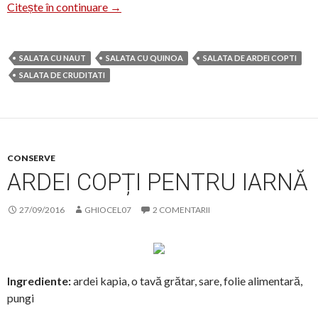
Salată de quinoa cu legume
Citește în continuare
→
SALATA CU NAUT
SALATA CU QUINOA
SALATA DE ARDEI COPTI
SALATA DE CRUDITATI
CONSERVE
ARDEI COPȚI PENTRU IARNĂ
27/09/2016
GHIOCEL07
2 COMENTARII
Ingrediente:
ardei kapia, o tavă grătar, sare, folie alimentară,
pungi