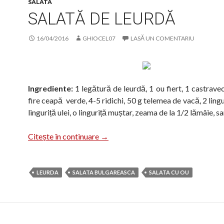
SALATA
SALATĂ DE LEURDĂ
16/04/2016
GHIOCEL07
LASĂ UN COMENTARIU
Ingrediente:
1 legătură de leurdă, 1 ou fiert, 1 castrave
fire ceapă verde, 4-5 ridichi, 50 g telemea de vacă, 2 lingur
linguriță ulei, o linguriță muștar, zeama de la 1/2 lămâie, sa
Salată de leurdă
Citește în continuare
→
LEURDA
SALATA BULGAREASCA
SALATA CU OU