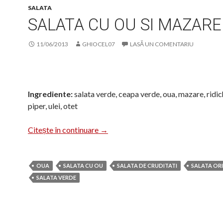
SALATA
SALATA CU OU SI MAZARE
11/06/2013
GHIOCEL07
LASĂ UN COMENTARIU
Ingrediente:
salata verde, ceapa verde, oua, mazare, ridich
piper, ulei, otet
Salata cu ou si mazare
Citește în continuare
→
OUA
SALATA CU OU
SALATA DE CRUDITATI
SALATA OR
SALATA VERDE