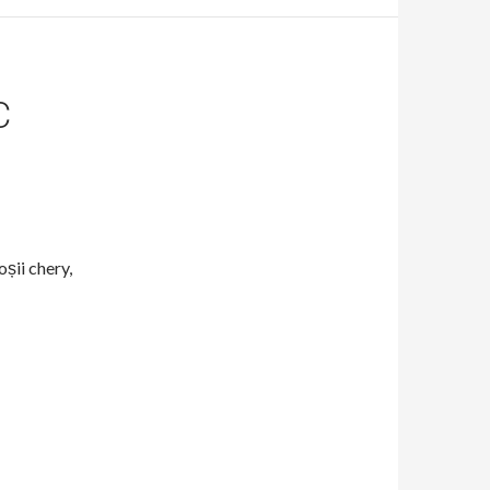
C
oșii chery,