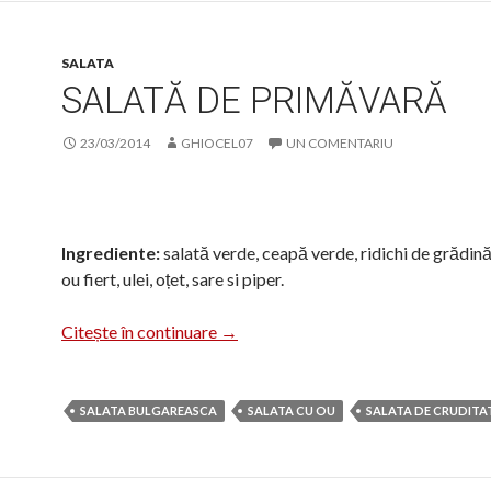
SALATA
SALATĂ DE PRIMĂVARĂ
23/03/2014
GHIOCEL07
UN COMENTARIU
Ingrediente:
salată verde, ceapă verde, ridichi de grădină,
ou fiert, ulei, oțet, sare si piper.
Salată de primăvară
Citește în continuare
→
SALATA BULGAREASCA
SALATA CU OU
SALATA DE CRUDITA