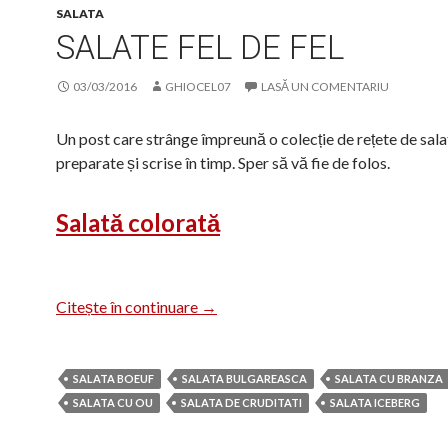
SALATA
SALATE FEL DE FEL
03/03/2016
GHIOCEL07
LASĂ UN COMENTARIU
Un post care strânge împreună o colecție de rețete de sala
preparate și scrise în timp. Sper să vă fie de folos.
Salată colorată
Salate fel de fel
Citește în continuare
→
SALATA BOEUF
SALATA BULGAREASCA
SALATA CU BRANZA
SALATA CU OU
SALATA DE CRUDITATI
SALATA ICEBERG