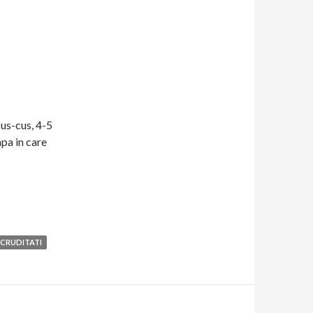
cus-cus, 4-5
apa in care
 CRUDITATI