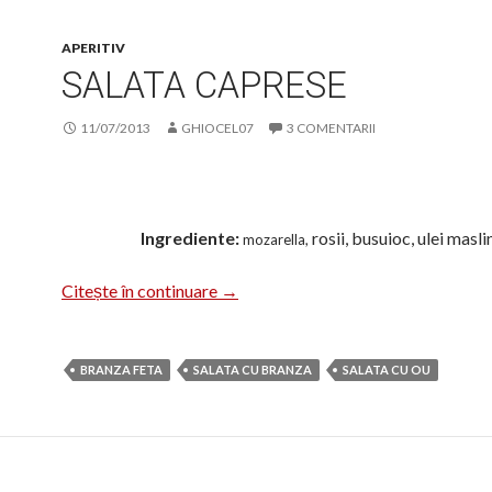
APERITIV
SALATA CAPRESE
11/07/2013
GHIOCEL07
3 COMENTARII
Ingrediente:
rosii, busuioc, ulei masli
mozarella,
Salata Caprese
Citește în continuare
→
BRANZA FETA
SALATA CU BRANZA
SALATA CU OU