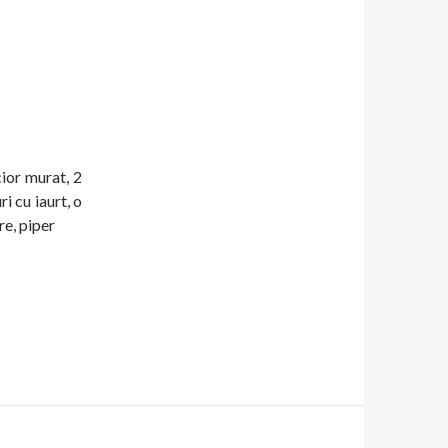
cior murat, 2
i cu iaurt, o
re, piper