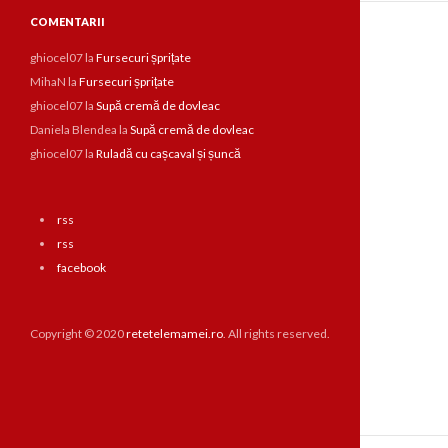
COMENTARII
ghiocel07
la
Fursecuri șprițate
MihaN
la
Fursecuri șprițate
ghiocel07
la
Supă cremă de dovleac
Daniela Blendea
la
Supă cremă de dovleac
ghiocel07
la
Ruladă cu cașcaval și șuncă
rss
rss
facebook
Copyright © 2020
retetelemamei.ro
. All rights reserved.