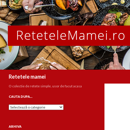
Caută
Retetele mamei
O colectie de retete simple, usor de facut acasa
CAUTA DUPA…
Cauta
dupa…
ARHIVA