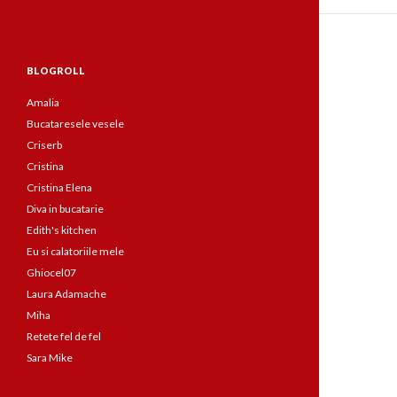
BLOGROLL
Amalia
Bucataresele vesele
Criserb
Cristina
Cristina Elena
Diva in bucatarie
Edith's kitchen
Eu si calatoriile mele
Ghiocel07
Laura Adamache
Miha
Retete fel de fel
Sara Mike