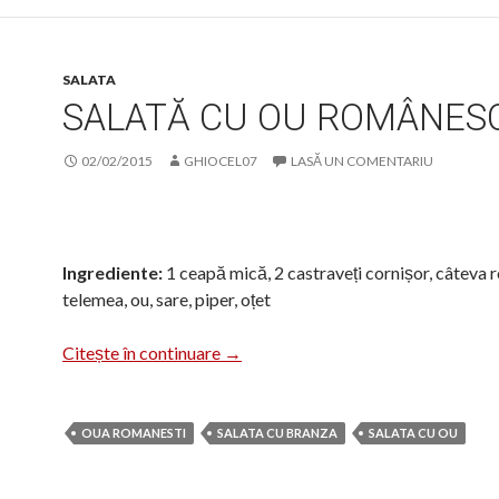
SALATA
SALATĂ CU OU ROMÂNES
02/02/2015
GHIOCEL07
LASĂ UN COMENTARIU
Ingrediente:
1 ceapă mică, 2 castraveți cornișor, câteva r
telemea, ou, sare, piper, oțet
Salată cu ou românesc
Citește în continuare
→
OUA ROMANESTI
SALATA CU BRANZA
SALATA CU OU