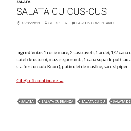
SALATA
SALATA CU CUS-CUS
18/06/2013
GHIOCEL07
LASĂ UN COMENTARIU
Ingrediente:
1 rosie mare, 2 castraveti, 1 ardei, 1/2 cana 
catei de usturoi, mazare, porumb, 1 cana supa de pui (sau 
s-a fiert un cub Knorr), putin ulei de masline, sare si piper
Salata cu cus-cus
Citește în continuare
→
SALATA
SALATA CU BRANZA
SALATA CU OU
SALATA DE