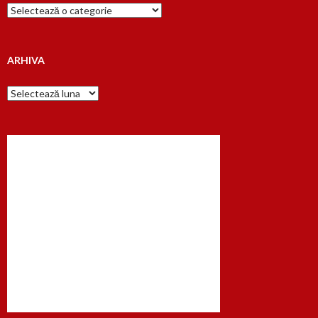
Cauta
dupa…
ARHIVA
Arhiva