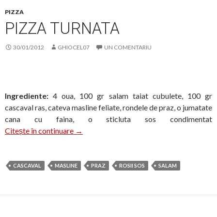
PIZZA
PIZZA TURNATA
30/01/2012
GHIOCEL07
UN COMENTARIU
Ingrediente:
4 oua, 100 gr salam taiat cubulete, 100 gr
cascaval ras, cateva masline feliate, rondele de praz, o jumatate
cana cu faina, o sticluta sos condimentat
Pizza turnata
Citește în continuare
→
CASCAVAL
MASLINE
PRAZ
ROSII SOS
SALAM