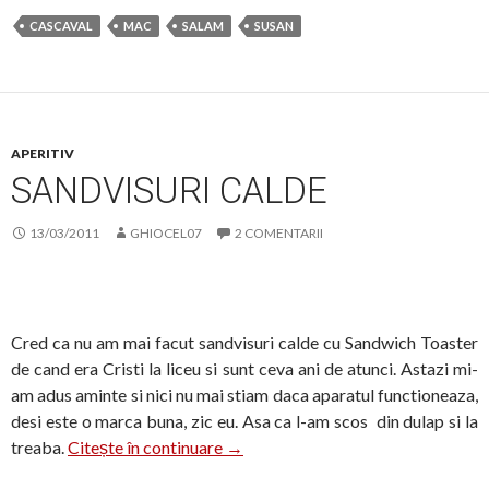
CASCAVAL
MAC
SALAM
SUSAN
APERITIV
SANDVISURI CALDE
13/03/2011
GHIOCEL07
2 COMENTARII
Cred ca nu am mai facut sandvisuri calde cu Sandwich Toaster
de cand era Cristi la liceu si sunt ceva ani de atunci. Astazi mi-
am adus aminte si nici nu mai stiam daca aparatul functioneaza,
desi este o marca buna, zic eu. Asa ca l-am scos din dulap si la
Sandvisuri calde
treaba.
Citește în continuare
→