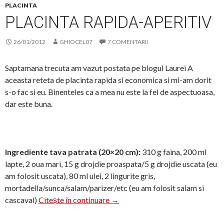
PLACINTA
PLACINTA RAPIDA-APERITIV
26/01/2012
GHIOCEL07
7 COMENTARII
Saptamana trecuta am vazut postata pe blogul Laurei A
aceasta reteta de placinta rapida si economica si mi-am dorit
s-o fac si eu. Binenteles ca a mea nu este la fel de aspectuoasa,
dar este buna.
Ingrediente tava patrata (20×20 cm):
310 g faina, 200 ml
lapte, 2 oua mari, 15 g drojdie proaspata/5 g drojdie uscata (eu
am folosit uscata), 80 ml ulei, 2 lingurite gris,
mortadella/sunca/salam/parizer/etc (eu am folosit salam si
Placinta rapida-aperitiv
cascaval)
Citește în continuare
→