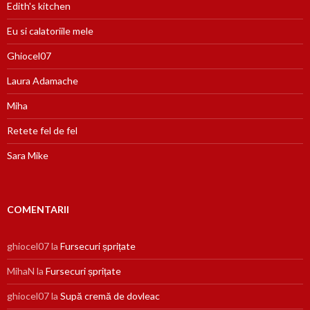
Edith's kitchen
Eu si calatoriile mele
Ghiocel07
Laura Adamache
Miha
Retete fel de fel
Sara Mike
COMENTARII
ghiocel07
la
Fursecuri șprițate
MihaN
la
Fursecuri șprițate
ghiocel07
la
Supă cremă de dovleac