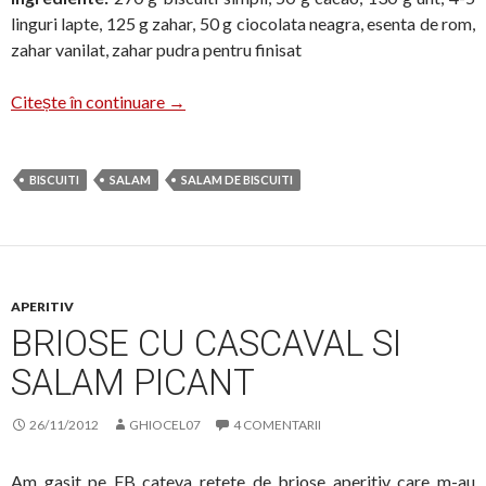
linguri lapte, 125 g zahar, 50 g ciocolata neagra, esenta de rom,
zahar vanilat, zahar pudra pentru finisat
Salam de biscuiti
Citește în continuare
→
BISCUITI
SALAM
SALAM DE BISCUITI
APERITIV
BRIOSE CU CASCAVAL SI
SALAM PICANT
26/11/2012
GHIOCEL07
4 COMENTARII
Am gasit pe FB cateva retete de briose aperitiv care m-au