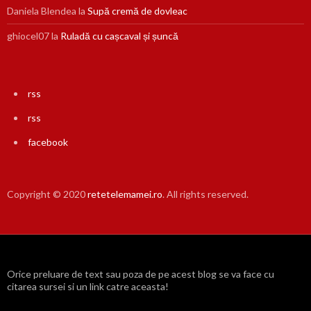
Daniela Blendea
la
Supă cremă de dovleac
ghiocel07
la
Ruladă cu cașcaval și șuncă
rss
rss
facebook
Copyright © 2020
retetelemamei.ro
. All rights reserved.
Orice preluare de text sau poza de pe acest blog se va face cu
citarea sursei si un link catre aceasta!