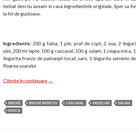
tentat desi nu aveam in casa ingredientele originale. Sper sa fie
la fel de gustoase.
Ingrediente:
200 g faina, 1 plic praf de copt, 2 oua, 2 linguri
ulei, 200 ml lapte, 100 g cascaval, 100 g salam, 1 ceapa mica, 1
lingurita frunze de patrunjel tocat, sare, 1 lingurita seminte de
floarea soarelui
Briose cu cascaval si salam picant
Citește în continuare
→
BRIOSE
BRIOSE APERITIV
CASCAVAL
MEZELURI
SALAM
SUNCA