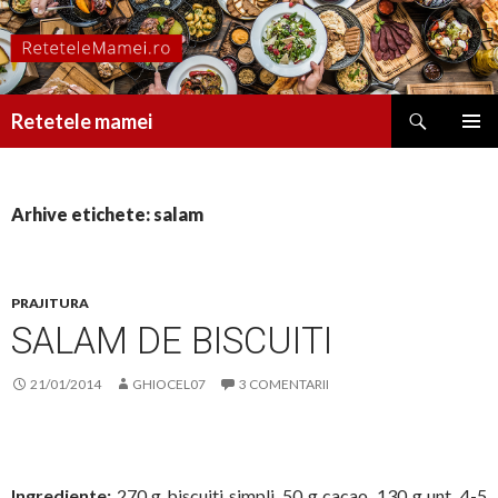
Caută
Retetele mamei
SARI
MENIU
LA
PRINCI
CONȚINUT
Arhive etichete: salam
PRAJITURA
SALAM DE BISCUITI
21/01/2014
GHIOCEL07
3 COMENTARII
Ingrediente:
270 g biscuiti simpli, 50 g cacao, 130 g unt, 4-5