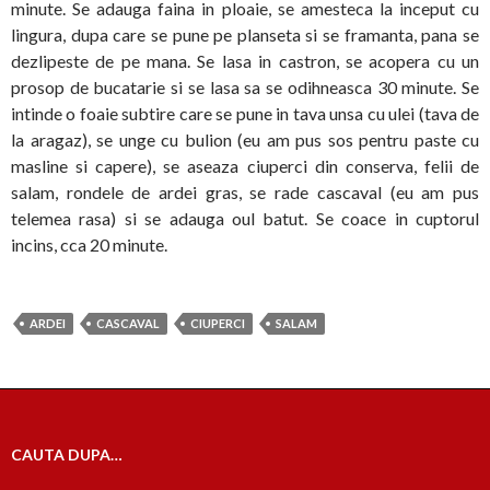
minute. Se adauga faina in ploaie, se amesteca la inceput cu
lingura, dupa care se pune pe planseta si se framanta, pana se
dezlipeste de pe mana. Se lasa in castron, se acopera cu un
prosop de bucatarie si se lasa sa se odihneasca 30 minute. Se
intinde o foaie subtire care se pune in tava unsa cu ulei (tava de
la aragaz), se unge cu bulion (eu am pus sos pentru paste cu
masline si capere), se aseaza ciuperci din conserva, felii de
salam, rondele de ardei gras, se rade cascaval (eu am pus
telemea rasa) si se adauga oul batut. Se coace in cuptorul
incins, cca 20 minute.
ARDEI
CASCAVAL
CIUPERCI
SALAM
CAUTA DUPA…