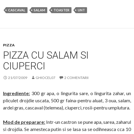
CASCAVAL
SALAM
TOASTER
UNT
PIZZA
PIZZA CU SALAM SI
CIUPERCI
21/07/2009
GHIOCEL07
2 COMENTARII
Ingrediente:
300 gr apa, o lingurita sare, o lingurita zahar, un
pliculet drojdie uscata, 500 gr faina-pentru aluat, 3 oua, salam,
ardei gras, cascaval (telemea), ciuperci, rosii-pentru umplutura.
Mod de preparare:
Intr-un castron se pune apa, sarea, zaharul
si drojdia. Se amesteca putin si se lasa sa se odihneasca cca 10