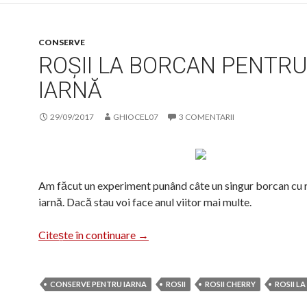
CONSERVE
ROȘII LA BORCAN PENTR
IARNĂ
29/09/2017
GHIOCEL07
3 COMENTARII
Am făcut un experiment punând câte un singur borcan cu r
iarnă. Dacă stau voi face anul viitor mai multe.
Roșii la borcan pentru iarnă
Citește în continuare
→
CONSERVE PENTRU IARNA
ROSII
ROSII CHERRY
ROSII L