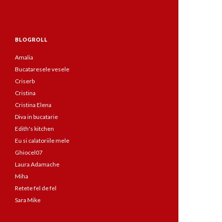
BLOGROLL
Amalia
Bucataresele vesele
Criserb
Cristina
Cristina Elena
Diva in bucatarie
Edith's kitchen
Eu si calatoriile mele
Ghiocel07
Laura Adamache
Miha
Retete fel de fel
Sara Mike