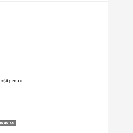
U
oșii pentru
A BORCAN