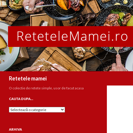
Caută
Retetele mamei
O colectie de retete simple, usor de facut acasa
CAUTA DUPA…
Cauta
dupa…
ARHIVA