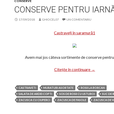
CONSERVE
CONSERVE PENTRU IARN
17/09/2018
GHIOCEL07
UN COMENTARIU
Castraveți în saramură1
Avem mai jos câteva sortimente de conserve pentru 
Conserve pen
Citește în continuare
→
CASTRAVETI
MURATURI ASORTATE
ROSII LA BORCAN
SALATA DE ARDEI COPTI
SOS DE ROSII CU USTUROI
SUC DE R
ZACUSCA CU CIUPERCI
ZACUSCA DE FASOLE
ZACUSCA DE V