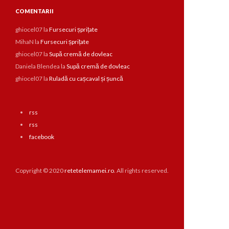
COMENTARII
ghiocel07
la
Fursecuri șprițate
MihaN
la
Fursecuri șprițate
ghiocel07
la
Supă cremă de dovleac
Daniela Blendea
la
Supă cremă de dovleac
ghiocel07
la
Ruladă cu cașcaval și șuncă
rss
rss
facebook
Copyright © 2020
retetelemamei.ro
. All rights reserved.