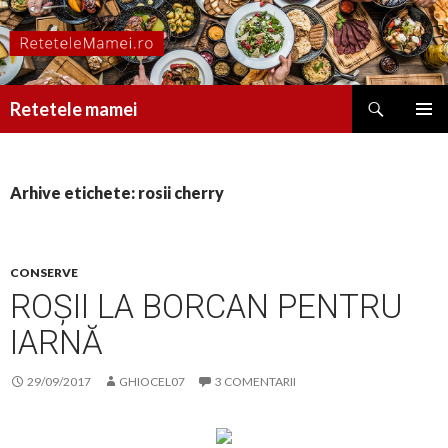
Caută
Retetele mamei
SARI
MENIU
LA
PRINCI
CONȚINUT
Arhive etichete: rosii cherry
CONSERVE
ROȘII LA BORCAN PENTRU
IARNĂ
29/09/2017
GHIOCEL07
3 COMENTARII