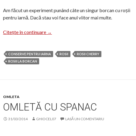
Am făcut un experiment punând câte un singur borcan cu roșii
pentru iarnă. Dacă stau voi face anul viitor mai multe.
Roșii la borcan pentru iarnă
Citește în continuare
→
CONSERVE PENTRU IARNA
ROSII
ROSII CHERRY
ROSII LA BORCAN
OMLETA
OMLETĂ CU SPANAC
31/03/2014
GHIOCEL07
LASĂ UN COMENTARIU