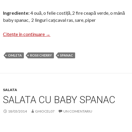
Ingrediente:
4 ouă, o felie costiță, 2 fire ceapă verde, o mână
baby spanac, 2 linguri cașcaval ras, sare, piper
Omletă cu spanac
Citește în continuare
→
OMLETA
ROSII CHERRY
SPANAC
SALATA
SALATA CU BABY SPANAC
18/03/2014
GHIOCEL07
UN COMENTARIU