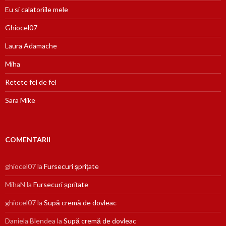
Eu si calatoriile mele
Ghiocel07
Laura Adamache
Miha
Retete fel de fel
Sara Mike
COMENTARII
ghiocel07
la
Fursecuri șprițate
MihaN
la
Fursecuri șprițate
ghiocel07
la
Supă cremă de dovleac
Daniela Blendea
la
Supă cremă de dovleac