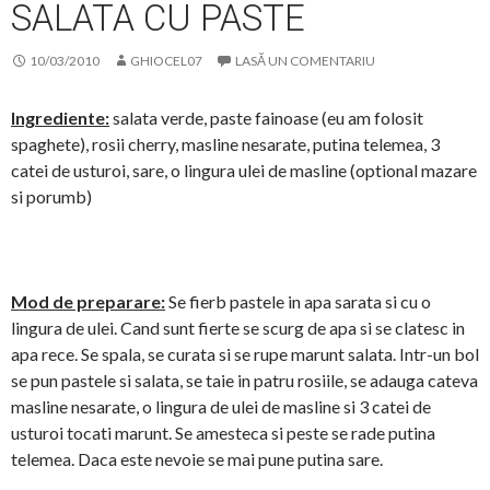
SALATA CU PASTE
10/03/2010
GHIOCEL07
LASĂ UN COMENTARIU
Ingrediente:
salata verde, paste fainoase (eu am folosit
spaghete), rosii cherry, masline nesarate, putina telemea, 3
catei de usturoi, sare, o lingura ulei de masline (optional mazare
si porumb)
Mod de preparare:
Se fierb pastele in apa sarata si cu o
lingura de ulei. Cand sunt fierte se scurg de apa si se clatesc in
apa rece. Se spala, se curata si se rupe marunt salata. Intr-un bol
se pun pastele si salata, se taie in patru rosiile, se adauga cateva
masline nesarate, o lingura de ulei de masline si 3 catei de
usturoi tocati marunt. Se amesteca si peste se rade putina
telemea. Daca este nevoie se mai pune putina sare.