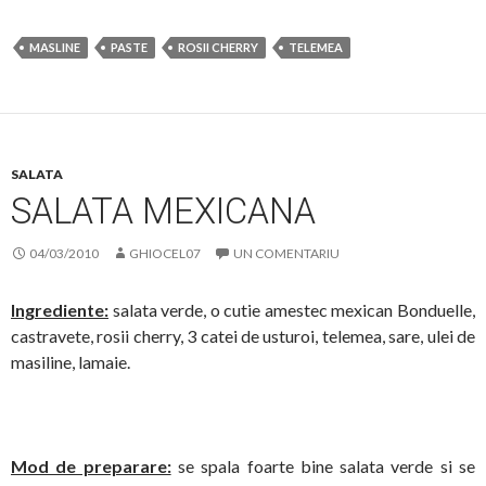
MASLINE
PASTE
ROSII CHERRY
TELEMEA
SALATA
SALATA MEXICANA
04/03/2010
GHIOCEL07
UN COMENTARIU
Ingrediente:
salata verde, o cutie amestec mexican Bonduelle,
castravete, rosii cherry, 3 catei de usturoi, telemea, sare, ulei de
masiline, lamaie.
Mod de preparare:
se spala foarte bine salata verde si se