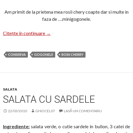
Am primit de la prietena mea rosii chery coapte dar si multe in
faza de ….minigogonele.
Minigogonele murate
Citește în continuare
→
CONSERVA
GOGONELE
ROSII CHERRY
SALATA
SALATA CU SARDELE
22/03/2010
GHIOCEL07
LASĂ UN COMENTARIU
Ingrediente:
salata verde, o cutie sardele in bulion, 3 catei de