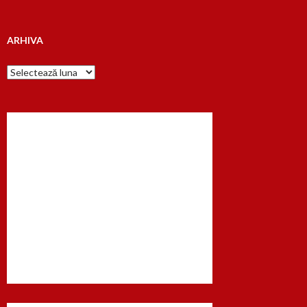
dupa…
ARHIVA
Arhiva