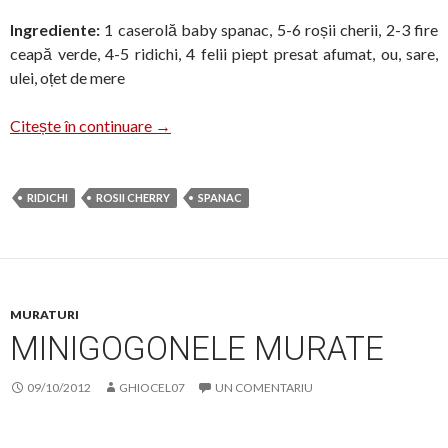
Ingrediente:
1 caserolă baby spanac, 5-6 roșii cherii, 2-3 fire
ceapă verde, 4-5 ridichi, 4 felii piept presat afumat, ou, sare,
ulei, oțet de mere
Salata cu baby spanac
Citește în continuare
→
RIDICHI
ROSII CHERRY
SPANAC
MURATURI
MINIGOGONELE MURATE
09/10/2012
GHIOCEL07
UN COMENTARIU