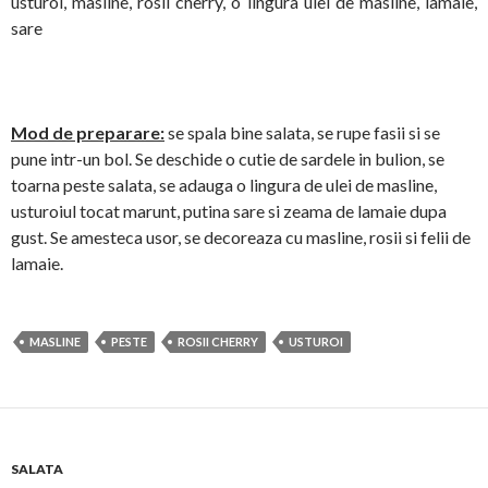
usturoi, masline, rosii cherry, o lingura ulei de masline, lamaie,
sare
Mod de preparare:
se spala bine salata, se rupe fasii si se
pune intr-un bol. Se deschide o cutie de sardele in bulion, se
toarna peste salata, se adauga o lingura de ulei de masline,
usturoiul tocat marunt, putina sare si zeama de lamaie dupa
gust. Se amesteca usor, se decoreaza cu masline, rosii si felii de
lamaie.
MASLINE
PESTE
ROSII CHERRY
USTUROI
SALATA