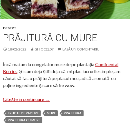
DESERT
PRĂJITURĂ CU MURE
18/02/2022
GHIOCEL07
LASĂ UN COMENTARIU
Încă mai am la congelator mure de pe plantația
Continental
Berries
. Și cum deja știți deja că-mi plac lucrurile simple, am
căutat să fac o prăjitură pe placul meu, adică aromată, cu
puține ingrediente și care să fie wow.
Prăjitură cu mure
Citește în continuare
→
FRUCTE DE PADURE
MURE
PRAJITURA
PRAJITURA CU MURE