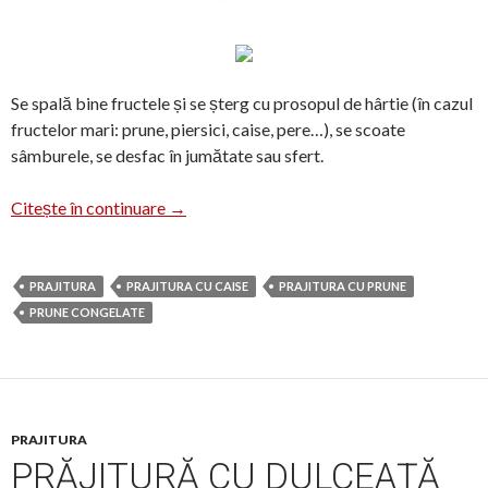
Se spală bine fructele și se șterg cu prosopul de hârtie (în cazul
fructelor mari: prune, piersici, caise, pere…), se scoate
sâmburele, se desfac în jumătate sau sfert.
Congelarea fructelor
Citește în continuare
→
PRAJITURA
PRAJITURA CU CAISE
PRAJITURA CU PRUNE
PRUNE CONGELATE
PRAJITURA
PRĂJITURĂ CU DULCEAȚĂ