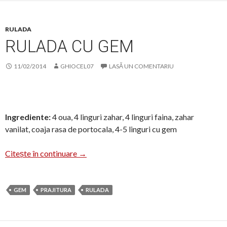
RULADA
RULADA CU GEM
11/02/2014
GHIOCEL07
LASĂ UN COMENTARIU
Ingrediente:
4 oua, 4 linguri zahar, 4 linguri faina, zahar
vanilat, coaja rasa de portocala, 4-5 linguri cu gem
Rulada cu gem
Citește în continuare
→
GEM
PRAJITURA
RULADA