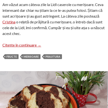
Am văzut acum câteva zile la Lidl caserole cu merișoare. Ceva
interesant dar chiar nu știam la ce le-as putea folosi. Știam că
sunt acrișoare și au gust astringent. La câteva zile postează
Cristina
o rețetă de prăjitură cu merișoare, o întreb dacă sunt
cele de la Lidl, îmi confirmă. Cumpăr și eu și uite așa s-a născut
acest chec.
Chec cu merișoare sau cranberries bundt c
Citește în continuare
→
FRUCTE
MERISOARE
PRAJITURA