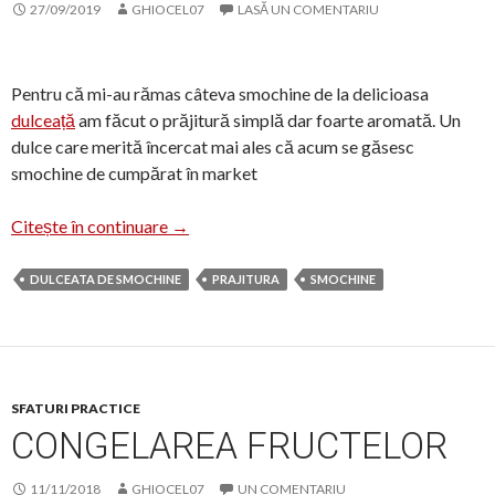
27/09/2019
GHIOCEL07
LASĂ UN COMENTARIU
Pentru că mi-au rămas câteva smochine de la delicioasa
dulceață
am făcut o prăjitură simplă dar foarte aromată. Un
dulce care merită încercat mai ales că acum se găsesc
smochine de cumpărat în market
Prăjitură cu smochine proaspete
Citește în continuare
→
DULCEATA DE SMOCHINE
PRAJITURA
SMOCHINE
SFATURI PRACTICE
CONGELAREA FRUCTELOR
11/11/2018
GHIOCEL07
UN COMENTARIU