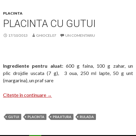
PLACINTA
PLACINTA CU GUTUI
17/10/2013
GHIOCEL07
UN COMENTARIU
Ingrediente pent
ru aluat:
600 g faina, 100 g zahar, un
plic drojdie uscata (7 g), 3 oua, 250 ml lapte, 50 g unt
(margarina), un praf sare
Placinta cu gutui
Citește în continuare
→
GUTUI
PLACINTA
PRAJITURA
RULADA