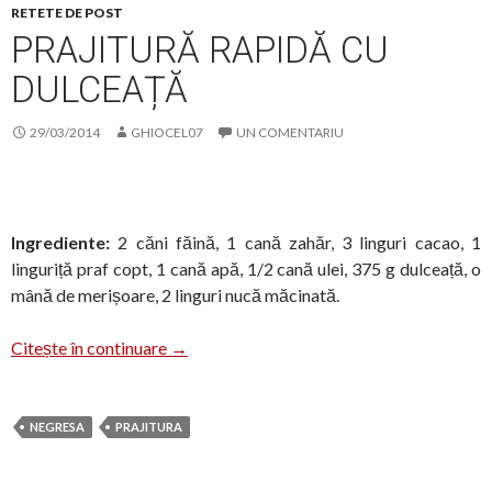
RETETE DE POST
PRAJITURĂ RAPIDĂ CU
DULCEAȚĂ
29/03/2014
GHIOCEL07
UN COMENTARIU
Ingrediente:
2 căni făină, 1 cană zahăr, 3 linguri cacao, 1
linguriță praf copt, 1 cană apă, 1/2 cană ulei, 375 g dulceață, o
mână de merișoare, 2 linguri nucă măcinată.
Prajitură rapidă cu dulceață
Citește în continuare
→
NEGRESA
PRAJITURA