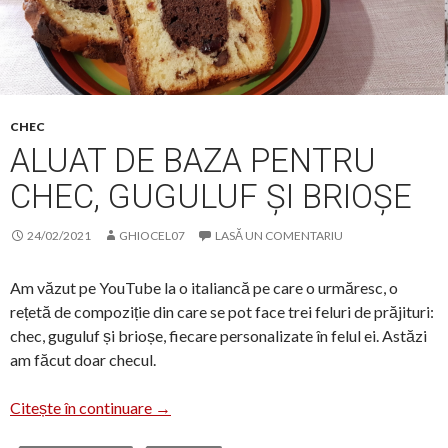
CHEC
ALUAT DE BAZA PENTRU
CHEC, GUGULUF ȘI BRIOȘE
24/02/2021
GHIOCEL07
LASĂ UN COMENTARIU
Am văzut pe YouTube la o italiancă pe care o urmăresc, o
rețetă de compoziție din care se pot face trei feluri de prăjituri:
chec, guguluf și brioșe, fiecare personalizate în felul ei. Astăzi
am făcut doar checul.
Aluat de baza pentru chec, guguluf și brioș
Citește în continuare
→