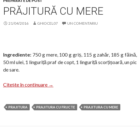
PREPARATE DE POST
PRĂJITURĂ CU MERE
21/04/2016
GHIOCEL07
UN COMENTARIU
Ingrediente:
750 g mere, 100 g griș, 115 g zahăr, 185 g făină,
50 ml ulei, 1 linguriță praf de copt, 1 linguriță scorțișoară, un pic
de sare.
Prăjitură cu mere
Citește în continuare
→
PRAJITURA
PRAJITURA CU FRUCTE
PRAJITURA CU MERE