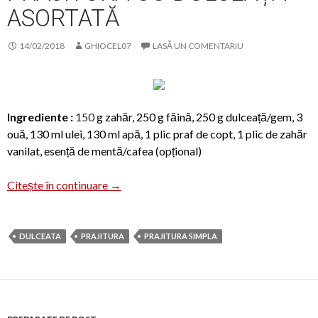
ASORTATĂ
14/02/2018
GHIOCEL07
LASĂ UN COMENTARIU
Ingrediente :
150
g zahăr, 250 g făină, 250 g dulceață/gem, 3
ouă, 130 ml ulei, 130 ml apă, 1 plic praf de copt, 1 plic de zahăr
vanilat, esență de mentă/cafea (opțional)
Prăjitură cu dulceață asortată
Citește în continuare
→
DULCEATA
PRAJITURA
PRAJITURA SIMPLA