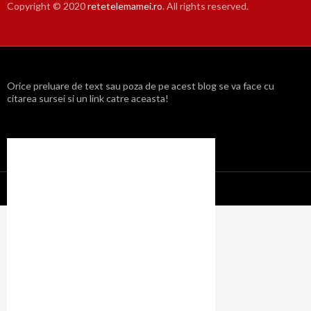
Copyright © 2020
retetelemamei.ro
. All rights reserved.
Orice preluare de text sau poza de pe acest blog se va face cu
citarea sursei si un link catre aceasta!
Propulsat cu mândrie de WordPress