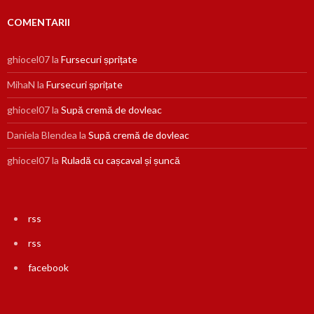
COMENTARII
ghiocel07
la
Fursecuri șprițate
MihaN
la
Fursecuri șprițate
ghiocel07
la
Supă cremă de dovleac
Daniela Blendea
la
Supă cremă de dovleac
ghiocel07
la
Ruladă cu cașcaval și șuncă
rss
rss
facebook