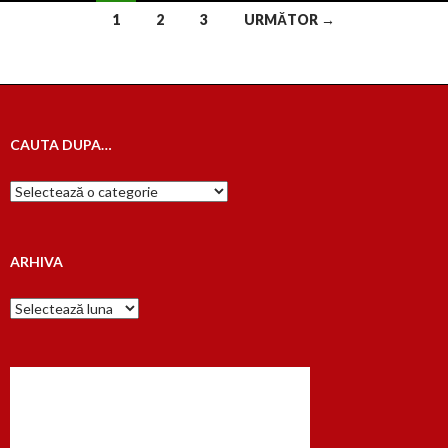
Navigare
1
2
3
URMĂTOR →
în
articole
CAUTA DUPA…
Cauta
dupa…
ARHIVA
Arhiva