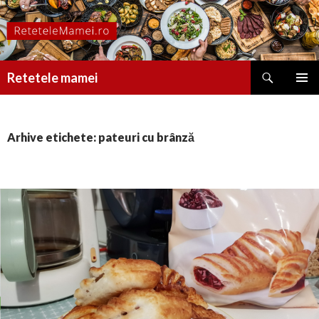
Caută
Retetele mamei
SARI
MENIU
LA
PRINCI
CONȚINUT
Arhive etichete: pateuri cu brânză