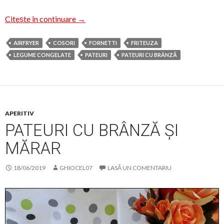
Pateuri cu visine și brânză în friteuza cu ae
Citește în continuare
→
AIRFRYER
COSORI
FORNETTI
FRITEUZA
LEGUME CONGELATE
PATEURI
PATEURI CU BRÂNZĂ
APERITIV
PATEURI CU BRÂNZĂ ȘI
MĂRAR
18/06/2019
GHIOCEL07
LASĂ UN COMENTARIU