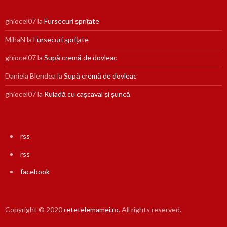
ghiocel07
la
Fursecuri șprițate
MihaN
la
Fursecuri șprițate
ghiocel07
la
Supă cremă de dovleac
Daniela Blendea
la
Supă cremă de dovleac
ghiocel07
la
Ruladă cu cașcaval și șuncă
rss
rss
facebook
Copyright © 2020
retetelemamei.ro
. All rights reserved.