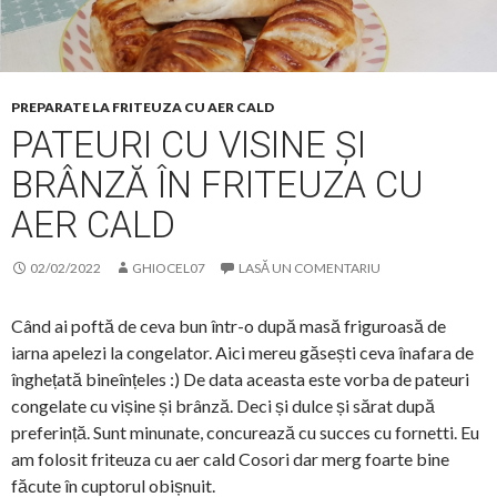
PREPARATE LA FRITEUZA CU AER CALD
PATEURI CU VISINE ȘI
BRÂNZĂ ÎN FRITEUZA CU
AER CALD
02/02/2022
GHIOCEL07
LASĂ UN COMENTARIU
Când ai poftă de ceva bun într-o după masă friguroasă de
iarna apelezi la congelator. Aici mereu găsești ceva înafara de
înghețată bineînțeles :) De data aceasta este vorba de pateuri
congelate cu vișine și brânză. Deci și dulce și sărat după
preferință. Sunt minunate, concurează cu succes cu fornetti. Eu
am folosit friteuza cu aer cald Cosori dar merg foarte bine
făcute în cuptorul obișnuit.