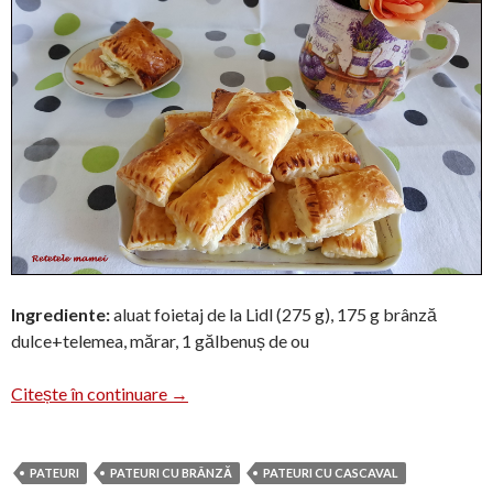
Ingrediente:
aluat foietaj de la Lidl (275 g), 175 g brânză
dulce+telemea, mărar, 1 gălbenuș de ou
Pateuri cu brânză și mărar
Citește în continuare
→
PATEURI
PATEURI CU BRÂNZĂ
PATEURI CU CASCAVAL