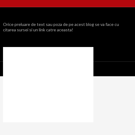
Orice preluare de text sau poza de pe acest blog se va face cu
citarea sursei si un link catre aceasta!
Propulsat cu mândrie de WordPress