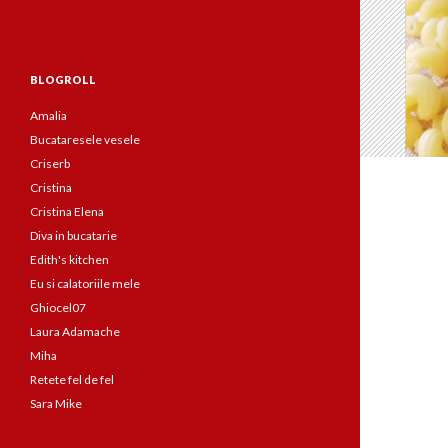
BLOGROLL
Amalia
Bucataresele vesele
Criserb
Cristina
Cristina Elena
Diva in bucatarie
Edith's kitchen
Eu si calatoriile mele
Ghiocel07
Laura Adamache
Miha
Retete fel de fel
Sara Mike