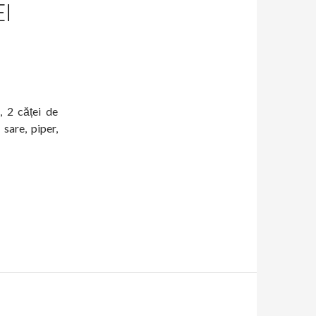
I
, 2 căței de
sare, piper,