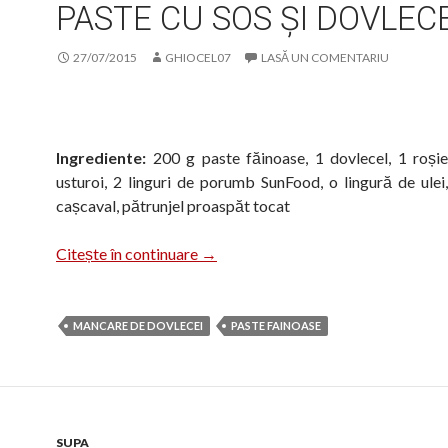
PASTE CU SOS ȘI DOVLECE
27/07/2015
GHIOCEL07
LASĂ UN COMENTARIU
Ingrediente:
200 g paste făinoase, 1 dovlecel, 1 roșie
usturoi, 2 linguri de porumb SunFood, o lingură de ulei, 
cașcaval, pătrunjel proaspăt tocat
Paste cu sos și dovlecei
Citește în continuare
→
MANCARE DE DOVLECEI
PASTE FAINOASE
SUPA