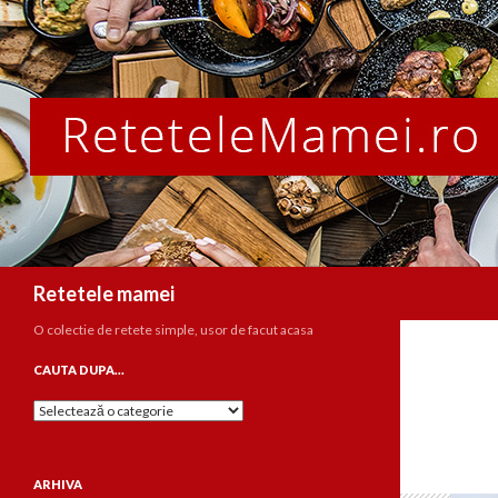
Caută
Retetele mamei
O colectie de retete simple, usor de facut acasa
CAUTA DUPA…
Cauta
dupa…
ARHIVA