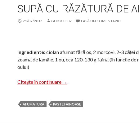
SUPĂ CU RĂZĂTURĂ DE A
21/07/2015
GHIOCEL07
LASĂ UN COMENTARIU
Ingrediente:
ciolan afumat fără os, 2 morcovi, 2-3 căței d
zeamă de lămâie, 1 ou, cca 120-130 g făină (în funcție de
oului)
Supă cu răzătură de aluat
Citește în continuare
→
AFUMATURA
PASTE FAINOASE