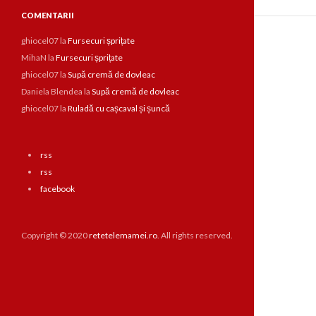
COMENTARII
ghiocel07
la
Fursecuri șprițate
MihaN
la
Fursecuri șprițate
ghiocel07
la
Supă cremă de dovleac
Daniela Blendea
la
Supă cremă de dovleac
ghiocel07
la
Ruladă cu cașcaval și șuncă
rss
rss
facebook
Copyright © 2020
retetelemamei.ro
. All rights reserved.