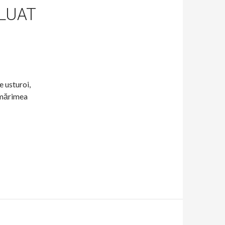
LUAT
e usturoi,
 mărimea