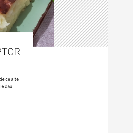
PTOR
ie ce alte
 le dau