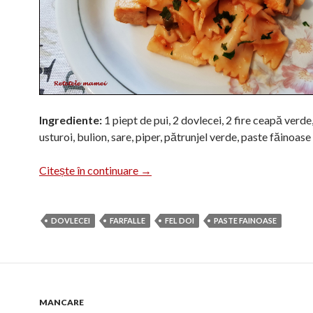
Ingrediente:
1 piept de pui, 2 dovlecei, 2 fire ceapă verde,
usturoi, bulion, sare, piper, pătrunjel verde, paste făinoase
Paste cu dovlecei și piept de pui
Citește în continuare
→
DOVLECEI
FARFALLE
FEL DOI
PASTE FAINOASE
MANCARE