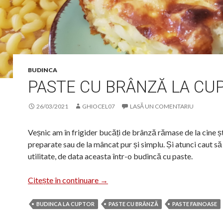
BUDINCA
PASTE CU BRÂNZĂ LA CU
26/03/2021
GHIOCEL07
LASĂ UN COMENTARIU
Veșnic am în frigider bucăți de brânză rămase de la cine șt
preparate sau de la mâncat pur și simplu. Și atunci caut să
utilitate, de data aceasta într-o budincă cu paste.
Paste cu brânză la cuptor
Citește în continuare
→
BUDINCA LA CUPTOR
PASTE CU BRÂNZĂ
PASTE FAINOASE