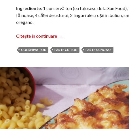
Ingrediente:
1 conservă ton (eu folosesc de la Sun Food),
făinoase, 4 căței de usturoi, 2 linguri ulei, roșii în bulion, sa
oregano.
Paste cu ton
Citește în continuare
→
CONSERVA TON
PASTE CU TON
PASTE FAINOASE