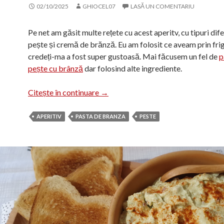
02/10/2025
GHIOCEL07
LASĂ UN COMENTARIU
Pe net am găsit multe rețete cu acest aperitv, cu tipuri dife
pește și cremă de brănză. Eu am folosit ce aveam prin frig
credeți-ma a fost super gustoasă. Mai făcusem un fel de
p
pește cu brânză
dar folosind alte ingrediente.
Aperitiv cu pește și cremă de brănz
Citește în continuare
→
APERITIV
PASTA DE BRANZA
PESTE