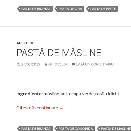
PASTA DE BRANZA
PASTA DE OUA
PASTA DE PESTE
APERITIV
PASTĂ DE MĂSLINE
24/03/2015
GHIOCEL07
LASĂ UN COMENTARIU
Ingrediente:
măsline, unt, ceapă verde, roșii, ridichi….
Pastă de măsline
Citește în continuare
→
PASTA DE BRANZA
PASTA DE CONOPIDA
PASTA DE MASLINE