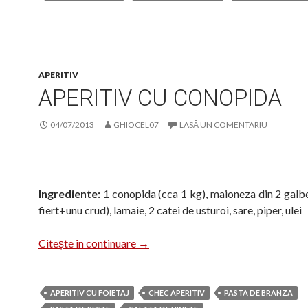
APERITIV
APERITIV CU CONOPIDA
04/07/2013
GHIOCEL07
LASĂ UN COMENTARIU
Ingrediente:
1 conopida (cca 1 kg), maioneza din 2 galbe
fiert+unu crud), lamaie, 2 catei de usturoi, sare, piper, ulei
Aperitiv cu conopida
Citește în continuare
→
APERITIV CU FOIETAJ
CHEC APERITIV
PASTA DE BRANZA