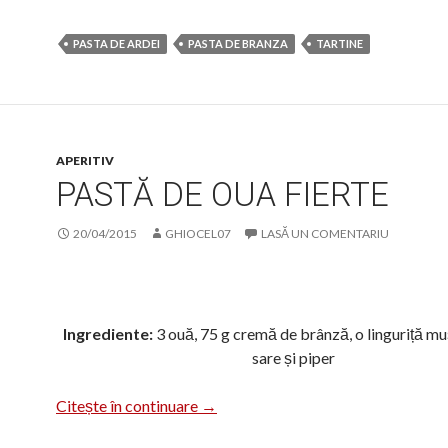
PASTA DE ARDEI
PASTA DE BRANZA
TARTINE
APERITIV
PASTĂ DE OUA FIERTE
20/04/2015
GHIOCEL07
LASĂ UN COMENTARIU
Ingrediente:
3 ouă, 75 g cremă de brânză, o linguriță mu
sare și piper
Pastă de oua fierte
Citește în continuare
→