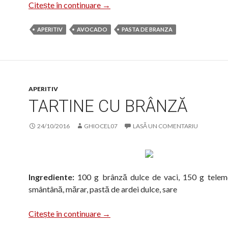
Pastă de avocado cu brânză
Citește în continuare
→
APERITIV
AVOCADO
PASTA DE BRANZA
APERITIV
TARTINE CU BRÂNZĂ
24/10/2016
GHIOCEL07
LASĂ UN COMENTARIU
Ingrediente:
100 g brânză dulce de vaci, 150 g teleme
smântână, mărar, pastă de ardei dulce, sare
Tartine cu brânză
Citește în continuare
→