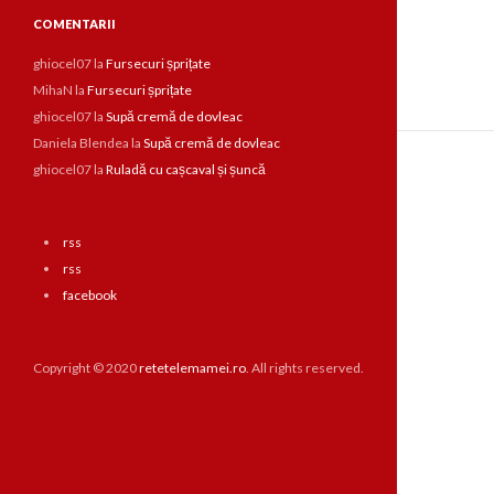
COMENTARII
ghiocel07
la
Fursecuri șprițate
MihaN
la
Fursecuri șprițate
ghiocel07
la
Supă cremă de dovleac
Daniela Blendea
la
Supă cremă de dovleac
ghiocel07
la
Ruladă cu cașcaval și șuncă
rss
rss
facebook
Copyright © 2020
retetelemamei.ro
. All rights reserved.