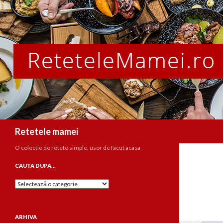
Caută
Retetele mamei
O colectie de retete simple, usor de facut acasa
CAUTA DUPA…
Cauta
dupa…
ARHIVA