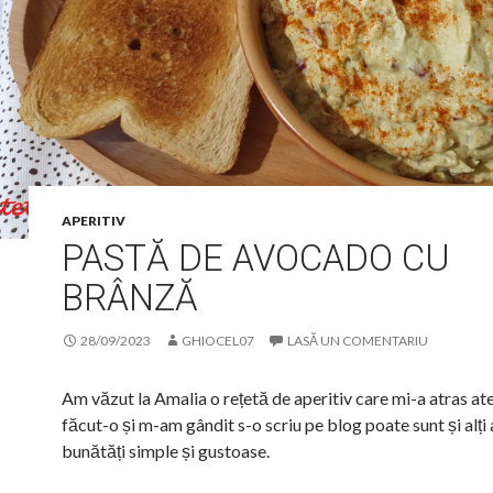
APERITIV
PASTĂ DE AVOCADO CU
BRÂNZĂ
28/09/2023
GHIOCEL07
LASĂ UN COMENTARIU
Am văzut la Amalia o rețetă de aperitiv care mi-a atras at
făcut-o și m-am gândit s-o scriu pe blog poate sunt și alți
bunătăți simple și gustoase.