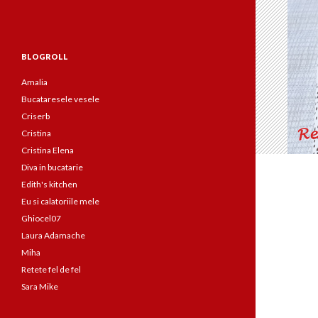
BLOGROLL
Amalia
Bucataresele vesele
Criserb
Cristina
Cristina Elena
Diva in bucatarie
Edith's kitchen
Eu si calatoriile mele
Ghiocel07
Laura Adamache
Miha
Retete fel de fel
Sara Mike