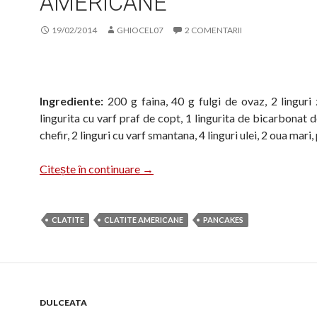
AMERICANE
19/02/2014
GHIOCEL07
2 COMENTARII
Ingrediente:
200 g faina, 40 g fulgi de ovaz, 2 linguri 
lingurita cu varf praf de copt, 1 lingurita de bicarbonat 
chefir, 2 linguri cu varf smantana, 4 linguri ulei, 2 oua mari,
Pancakes/clatite americane
Citește în continuare
→
CLATITE
CLATITE AMERICANE
PANCAKES
DULCEATA