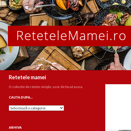
Caută
Retetele mamei
O colectie de retete simple, usor de facut acasa
CAUTA DUPA…
Cauta
dupa…
ARHIVA