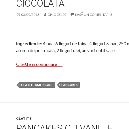
CIOCOLATA
03/09/2013
GHIOCEL07
LASĂ UN COMENTARIU
Ingrediente:
4 oua, 6 linguri de faina, 4 linguri zahar, 250 
aroma de portocala, 2 linguri ulei, un varf cutit sare
Clatite cu dulceata si ciocolata
Citește în continuare
→
CLATITE AMERICANE
PANCAKES
CLATITE
PANCAKES CU VANILIE