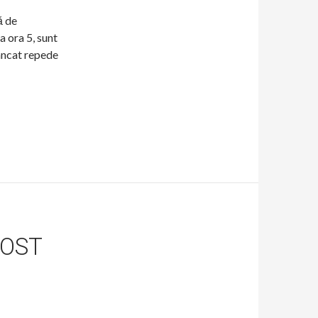
ă de
a ora 5, sunt
âncat repede
POST