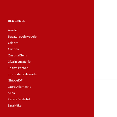
BLOGROLL
Amalia
Bucataresele vesele
Criserb
Cristina
Cristina Elena
Diva in bucatarie
Edith's kitchen
Eu si calatoriile mele
Ghiocel07
Laura Adamache
Miha
Retete fel de fel
Sara Mike