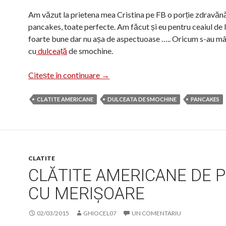
Am văzut la prietena mea Cristina pe FB o porție zdravăn
pancakes, toate perfecte. Am făcut și eu pentru ceaiul de l
foarte bune dar nu așa de aspectuoase ….. Oricum s-au m
cu
dulceață
de smochine.
Pancakes cu iaurt
Citește în continuare
→
CLATITE AMERICANE
DULCEATA DE SMOCHINE
PANCAKES
CLATITE
CLĂTITE AMERICANE DE 
CU MERIȘOARE
02/03/2015
GHIOCEL07
UN COMENTARIU