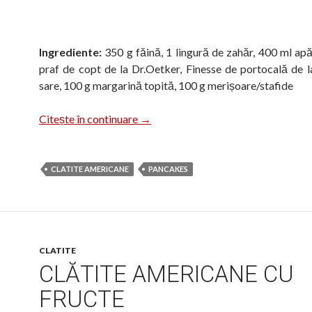
Ingrediente:
350 g făină, 1 lingură de zahăr, 400 ml apă
praf de copt de la Dr.Oetker, Finesse de portocală de l
sare, 100 g margarină topită, 100 g merișoare/stafide
Clătite americane de post cu merișo
Citește în continuare
→
CLATITE AMERICANE
PANCAKES
CLATITE
CLĂTITE AMERICANE CU
FRUCTE