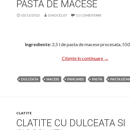
PASTA DE MACESE
05/11/2013
GHIOCEL07
11 COMENTARII
Ingrediente:
2,5 l de pasta de macese procesata, 550
Pasta de mac
Citește în continuare
→
DULCEATA
MACESE
PANCAKES
PASTA
PASTA DE M
CLATITE
CLATITE CU DULCEATA SI