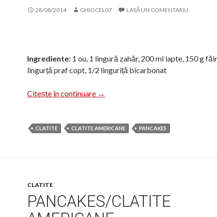
28/08/2014
GHIOCEL07
LASĂ UN COMENTARIU
Ingrediente:
1 ou, 1 lingură zahăr, 200 ml lapte, 150 g făi
lingurță praf copt, 1/2 linguriță bicarbonat
Clătite americane cu fructe
Citește în continuare
→
CLATITE
CLATITE AMERICANE
PANCAKES
CLATITE
PANCAKES/CLATITE