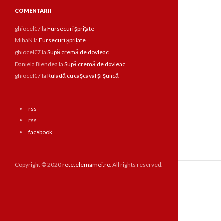
COMENTARII
ghiocel07
la
Fursecuri șprițate
MihaN
la
Fursecuri șprițate
ghiocel07
la
Supă cremă de dovleac
Daniela Blendea
la
Supă cremă de dovleac
ghiocel07
la
Ruladă cu cașcaval și șuncă
rss
rss
facebook
Copyright © 2020
retetelemamei.ro
. All rights reserved.