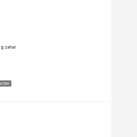
 g zahar
ese
ACESE