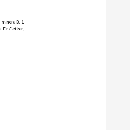
 minerală, 1
a Dr.Oetker,
are