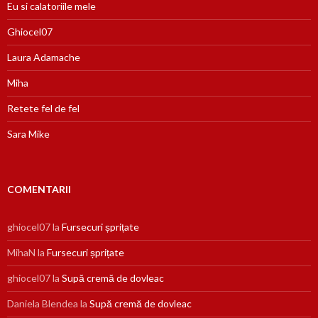
Eu si calatoriile mele
Ghiocel07
Laura Adamache
Miha
Retete fel de fel
Sara Mike
COMENTARII
ghiocel07
la
Fursecuri șprițate
MihaN
la
Fursecuri șprițate
ghiocel07
la
Supă cremă de dovleac
Daniela Blendea
la
Supă cremă de dovleac