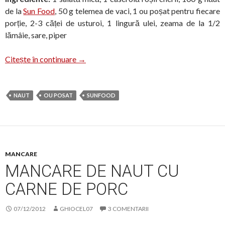
de la
Sun Food
, 50 g telemea de vaci, 1 ou poșat pentru fiecare
porție, 2-3 căței de usturoi, 1 lingură ulei, zeama de la 1/2
lămâie, sare, piper
Salată cu năut și ou poșat
Citește în continuare
→
NAUT
OU POSAT
SUNFOOD
MANCARE
MANCARE DE NAUT CU
CARNE DE PORC
07/12/2012
GHIOCEL07
3 COMENTARII