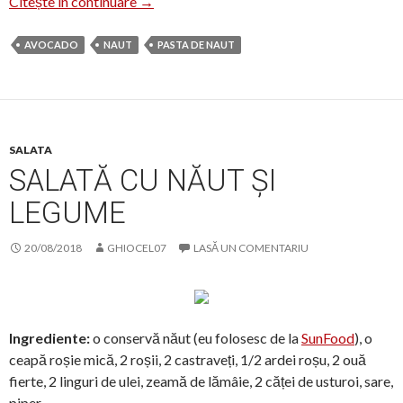
Humus de năut cu unt de arahide
Citește în continuare
→
AVOCADO
NAUT
PASTA DE NAUT
SALATA
SALATĂ CU NĂUT ȘI
LEGUME
20/08/2018
GHIOCEL07
LASĂ UN COMENTARIU
Ingrediente:
o conservă năut (eu folosesc de la
SunFood
), o
ceapă roșie mică, 2 roșii, 2 castraveți, 1/2 ardei roșu, 2 ouă
fierte, 2 linguri de ulei, zeamă de lămâie, 2 căței de usturoi, sare,
piper