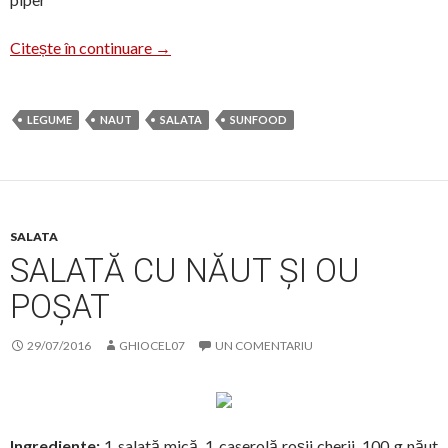
Salată cu năut și legume
Citește în continuare
→
LEGUME
NAUT
SALATA
SUNFOOD
SALATA
SALATĂ CU NĂUT ȘI OU
POȘAT
29/07/2016
GHIOCEL07
UN COMENTARIU
Ingrediente:
1 salată mică, 1 caserolă roșii cherii, 100 g năut