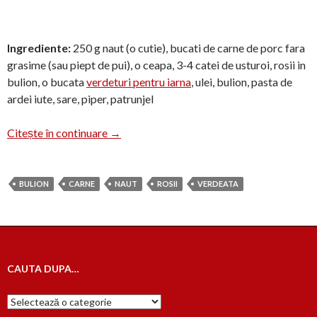
Ingrediente:
250 g naut (o cutie), bucati de carne de porc fara
grasime (sau piept de pui), o ceapa, 3-4 catei de usturoi, rosii in
bulion, o bucata
verdeturi pentru iarna
, ulei, bulion, pasta de
ardei iute, sare, piper, patrunjel
Mancare de naut cu carne de porc
Citește în continuare
→
BULION
CARNE
NAUT
ROSII
VERDEATA
CAUTA DUPA…
Cauta
dupa…