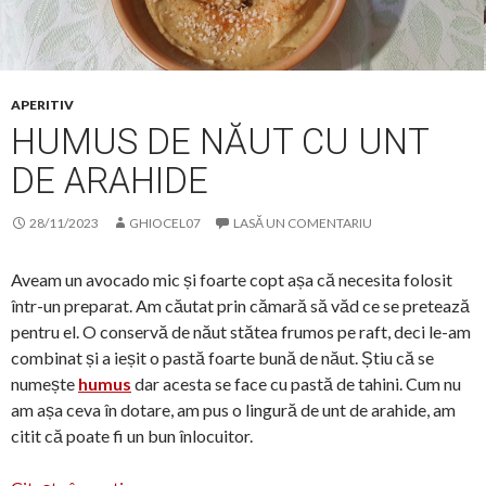
APERITIV
HUMUS DE NĂUT CU UNT
DE ARAHIDE
28/11/2023
GHIOCEL07
LASĂ UN COMENTARIU
Aveam un avocado mic și foarte copt așa că necesita folosit
într-un preparat. Am căutat prin cămară să văd ce se pretează
pentru el. O conservă de năut stătea frumos pe raft, deci le-am
combinat și a ieșit o pastă foarte bună de năut. Știu că se
numește
humus
dar acesta se face cu pastă de tahini. Cum nu
am așa ceva în dotare, am pus o lingură de unt de arahide, am
citit că poate fi un bun înlocuitor.