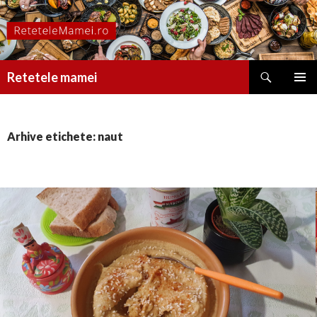
Caută
Retetele mamei
SARI
MENIU
LA
PRINCI
CONȚINUT
Arhive etichete: naut