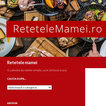
Caută
Retetele mamei
O colectie de retete simple, usor de facut acasa
CAUTA DUPA…
Cauta
dupa…
ARHIVA