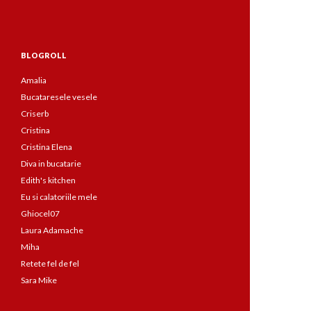
BLOGROLL
Amalia
Bucataresele vesele
Criserb
Cristina
Cristina Elena
Diva in bucatarie
Edith's kitchen
Eu si calatoriile mele
Ghiocel07
Laura Adamache
Miha
Retete fel de fel
Sara Mike