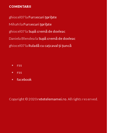
COMENTARII
ghiocel07
la
Fursecuri șprițate
MihaN
la
Fursecuri șprițate
ghiocel07
la
Supă cremă de dovleac
Daniela Blendea
la
Supă cremă de dovleac
ghiocel07
la
Ruladă cu cașcaval și șuncă
rss
rss
facebook
Copyright © 2020
retetelemamei.ro
. All rights reserved.