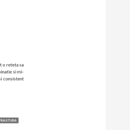
t o reteta sa
inatie si mi-
si consistent
PRAJITURA