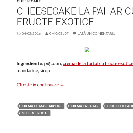
CHEESECAKE
CHEESECAKE LA PAHAR C
FRUCTE EXOTICE
04/05/2016
GHIOCEL07
LASĂ UN COMENTARIU
Ingrediente:
pișcouri,
crema de la tortul cu fructe exotic
mandarine, sirop
Cheesecake la pahar cu fructe exoti
Citește în continuare
→
CREMA CU MASCARPONE
CREMA LA PAHAR
FRUCTE DE PAD
MIXT DE FRUCTE