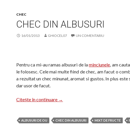
CHEC
CHEC DIN ALBUSURI
16/01/2013
GHIOCEL07
UN COMENTARIU
Pentru ca mi-au ramas albusuri de la
minciunele
, am cauta
le folosesc. Cele mai multe fiind de chec, am facut o comb
a rezultat un chec minunat, aromat si gustos. In plus este 
dar usor de facut.
Chec din albusuri
Citește în continuare
→
ALBUSURI DE OU
CHEC DIN ALBUSURI
MIXT DE FRUCTE