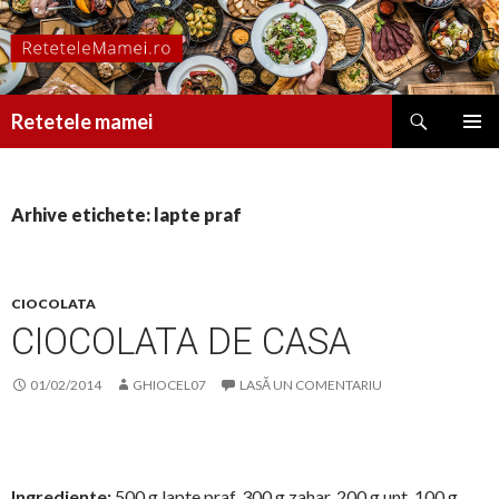
Caută
Retetele mamei
SARI
MENIU
LA
PRINCI
CONȚINUT
Arhive etichete: lapte praf
CIOCOLATA
CIOCOLATA DE CASA
01/02/2014
GHIOCEL07
LASĂ UN COMENTARIU
Ingrediente:
500 g lapte praf, 300 g zahar, 200 g unt, 100 g