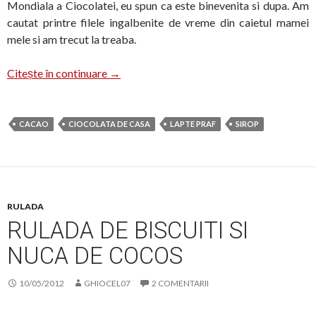
Mondiala a Ciocolatei, eu spun ca este binevenita si dupa. Am
cautat printre filele ingalbenite de vreme din caietul mamei
mele si am trecut la treaba.
Ciocolata de casa
Citește în continuare
→
CACAO
CIOCOLATA DE CASA
LAPTE PRAF
SIROP
RULADA
RULADA DE BISCUITI SI
NUCA DE COCOS
10/05/2012
GHIOCEL07
2 COMENTARII