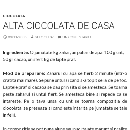
CIOCOLATA
ALTA CIOCOLATA DE CASA
09/11/2008
GHIOCEL07
UN COMENTARIU
Ingrediente:
O jumatate kg zahar, un pahar de apa, 100 g unt,
50 gr cacao, un sfert kg de lapte praf.
Mod de preparare:
Zaharul cu apa se fierb 2 minute (intr-o
cratita mai mare). Se pune untul si cand s-a topit se ia de pe foc.
Laptele praf si cacaoa se dau prin sita si se amesteca. Se toarna
peste zaharul si untul fiert. Se amesteca bine si repede ca se
intareste. Pe o tava unsa cu unt se toarna compozitia de
ciocolata, se preseaza si cand este intarita pe jumatate se taie
in felii.
In compozitie se pot pune alune sau nuci taiate marunt si prajite