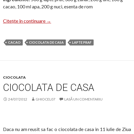
cacao, 100 ml apa, 200 g nuci, esenta de rom
Ciocolata de casa
Citește în continuare
→
CACAO
CIOCOLATA DE CASA
LAPTE PRAF
CIOCOLATA
CIOCOLATA DE CASA
24/07/2012
GHIOCEL07
LASĂ UN COMENTARIU
Daca nu am reusit sa fac o ciocolata de casa in 11 iulie de Ziua