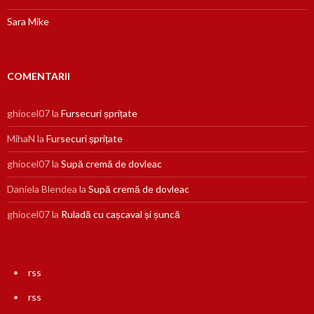
Sara Mike
COMENTARII
ghiocel07
la
Fursecuri șprițate
MihaN
la
Fursecuri șprițate
ghiocel07
la
Supă cremă de dovleac
Daniela Blendea
la
Supă cremă de dovleac
ghiocel07
la
Ruladă cu cașcaval și șuncă
rss
rss