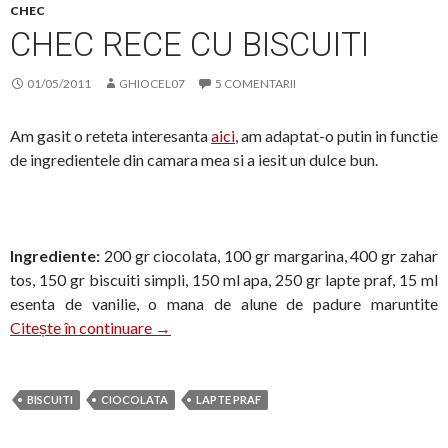
CHEC
CHEC RECE CU BISCUITI
01/05/2011
GHIOCEL07
5 COMENTARII
Am gasit o reteta interesanta
aici
, am adaptat-o putin in functie
de ingredientele din camara mea si a iesit un dulce bun.
Ingrediente:
200 gr ciocolata, 100 gr margarina, 400 gr zahar
tos, 150 gr biscuiti simpli, 150 ml apa, 250 gr lapte praf, 15 ml
esenta de vanilie, o mana de alune de padure maruntite
Chec rece cu biscuiti
Citește în continuare
→
BISCUITI
CIOCOLATA
LAPTE PRAF