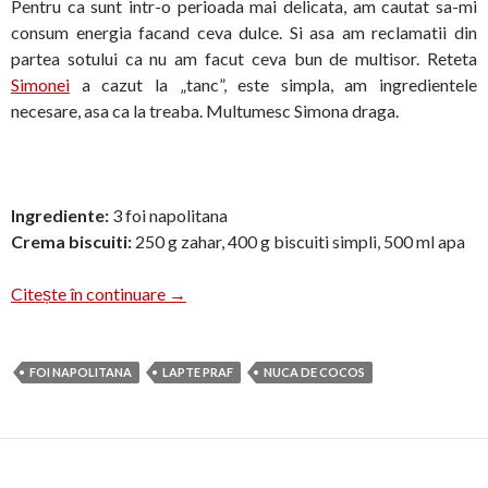
Pentru ca sunt intr-o perioada mai delicata, am cautat sa-mi
consum energia facand ceva dulce. Si asa am reclamatii din
partea sotului ca nu am facut ceva bun de multisor. Reteta
Simonei
a cazut la „tanc”, este simpla, am ingredientele
necesare, asa ca la treaba. Multumesc Simona draga.
Ingrediente:
3 foi napolitana
Crema biscuiti:
250 g zahar, 400 g biscuiti simpli, 500 ml apa
Rulada de biscuiti si nuca de cocos
Citește în continuare
→
FOI NAPOLITANA
LAPTE PRAF
NUCA DE COCOS