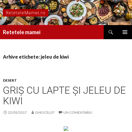
Caută
Retetele mamei
SARI
MENIU
LA
PRINCI
CONȚINUT
Arhive etichete: jeleu de kiwi
DESERT
GRIȘ CU LAPTE ȘI JELEU DE
KIWI
22/03/2017
GHIOCEL07
UN COMENTARIU