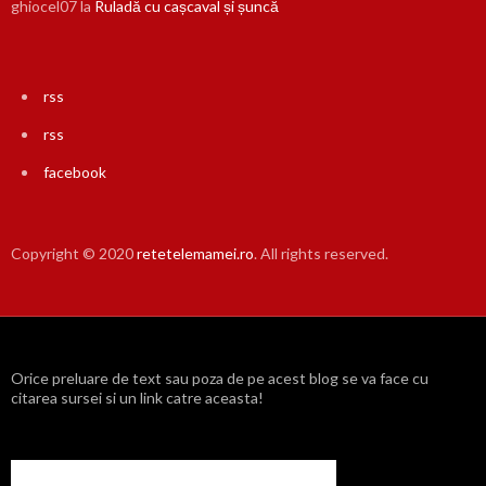
ghiocel07
la
Ruladă cu cașcaval și șuncă
rss
rss
facebook
Copyright © 2020
retetelemamei.ro
. All rights reserved.
Orice preluare de text sau poza de pe acest blog se va face cu
citarea sursei si un link catre aceasta!