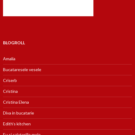
BLOGROLL
Amalia
Bucataresele vesele
Criserb
Cristina
Cristina Elena
Diva in bucatarie
Edith's kitchen
Eu si calatoriile mele