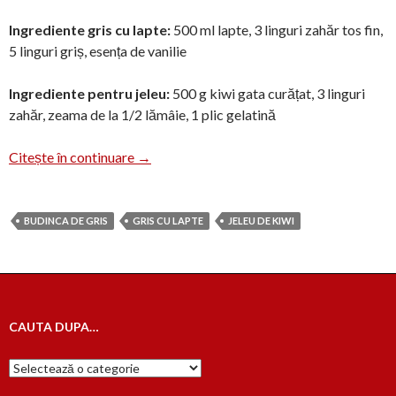
Ingrediente gris cu lapte:
500 ml lapte, 3 linguri zahăr tos fin,
5 linguri griș, esența de vanilie
Ingrediente pentru jeleu:
500 g kiwi gata curățat, 3 linguri
zahăr, zeama de la 1/2 lămâie, 1 plic gelatină
Griș cu lapte și jeleu de kiwi
Citește în continuare
→
BUDINCA DE GRIS
GRIS CU LAPTE
JELEU DE KIWI
CAUTA DUPA…
Cauta
dupa…