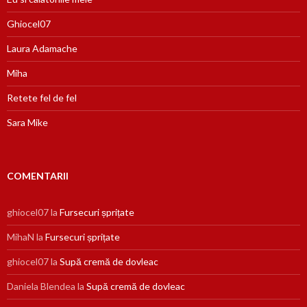
Ghiocel07
Laura Adamache
Miha
Retete fel de fel
Sara Mike
COMENTARII
ghiocel07
la
Fursecuri șprițate
MihaN
la
Fursecuri șprițate
ghiocel07
la
Supă cremă de dovleac
Daniela Blendea
la
Supă cremă de dovleac