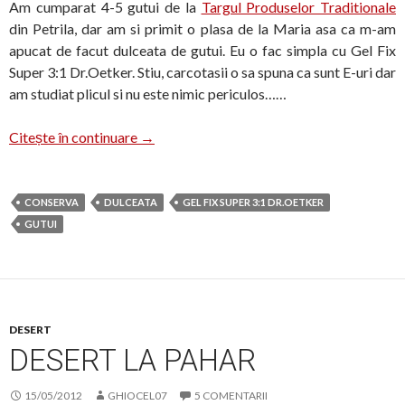
Am cumparat 4-5 gutui de la
Targul Produselor Traditionale
din Petrila, dar am si primit o plasa de la Maria asa ca m-am
apucat de facut dulceata de gutui. Eu o fac simpla cu Gel Fix
Super 3:1 Dr.Oetker. Stiu, carcotasii o sa spuna ca sunt E-uri dar
am studiat plicul si nu este nimic periculos……
Dulceata de gutui
Citește în continuare
→
CONSERVA
DULCEATA
GEL FIX SUPER 3:1 DR.OETKER
GUTUI
DESERT
DESERT LA PAHAR
15/05/2012
GHIOCEL07
5 COMENTARII