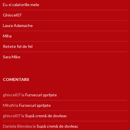
Eu si calatoriile mele
Ghiocel07
Laura Adamache
Miha
Retete fel de fel
Sara Mike
COMENTARII
ghiocel07
la
Fursecuri șprițate
MihaN
la
Fursecuri șprițate
ghiocel07
la
Supă cremă de dovleac
Daniela Blendea
la
Supă cremă de dovleac