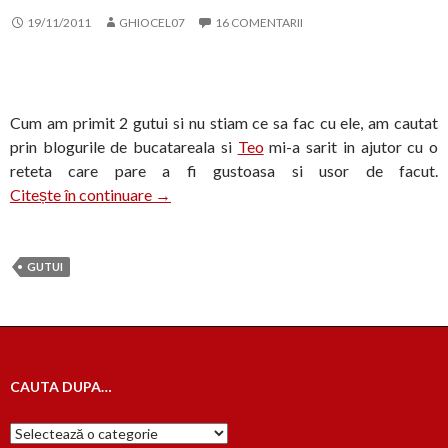
19/11/2011
GHIOCEL07
16 COMENTARII
Cum am primit 2 gutui si nu stiam ce sa fac cu ele, am cautat
prin blogurile de bucatareala si
Teo
mi-a sarit in ajutor cu o
reteta care pare a fi gustoasa si usor de facut.
Prajitura cu gutui
Citește în continuare
→
GUTUI
CAUTA DUPA…
Cauta