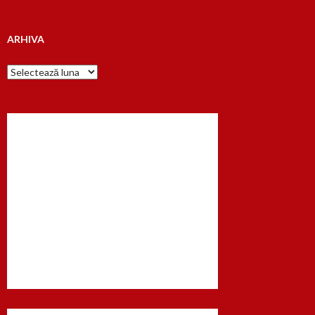
dupa…
ARHIVA
Arhiva