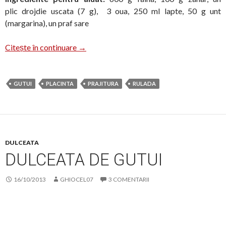
plic drojdie uscata (7 g), 3 oua, 250 ml lapte, 50 g unt
(margarina), un praf sare
Placinta cu gutui
Citește în continuare
→
GUTUI
PLACINTA
PRAJITURA
RULADA
DULCEATA
DULCEATA DE GUTUI
16/10/2013
GHIOCEL07
3 COMENTARII