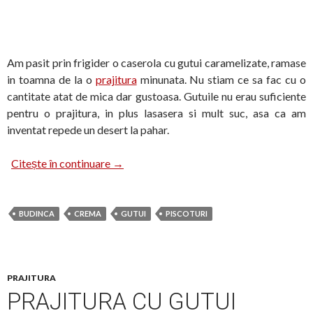
Am pasit prin frigider o caserola cu gutui caramelizate, ramase
in toamna de la o
prajitura
minunata. Nu stiam ce sa fac cu o
cantitate atat de mica dar gustoasa. Gutuile nu erau suficiente
pentru o prajitura, in plus lasasera si mult suc, asa ca am
inventat repede un desert la pahar.
Desert la pahar
Citește în continuare
→
BUDINCA
CREMA
GUTUI
PISCOTURI
PRAJITURA
PRAJITURA CU GUTUI