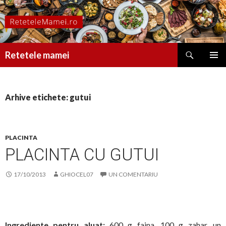
Caută
Retetele mamei
SARI
MENIU
LA
PRINCI
CONȚINUT
Arhive etichete: gutui
PLACINTA
PLACINTA CU GUTUI
17/10/2013
GHIOCEL07
UN COMENTARIU
Ingrediente pent
ru aluat:
600 g faina, 100 g zahar, un