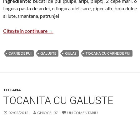
Ingrediente:
bucati de pui (pulpe, aripi, piept), 2 cepe mari, o
lingura pasta de ardei, o lingura ulei, sare, piper alb, boia dulce
si iute, smantana, patrunjel
Gulas cu carne de pui si galusti
Citește în continuare
→
CARNE DE PUI
GALUSTE
GULAS
TOCANA CU CARNE DE PUI
TOCANA
TOCANITA CU GALUSTE
02/02/2012
GHIOCEL07
UN COMENTARIU