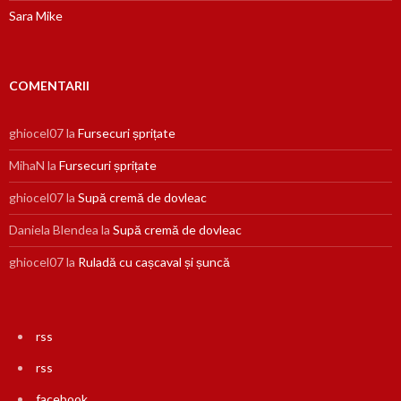
Sara Mike
COMENTARII
ghiocel07
la
Fursecuri șprițate
MihaN
la
Fursecuri șprițate
ghiocel07
la
Supă cremă de dovleac
Daniela Blendea
la
Supă cremă de dovleac
ghiocel07
la
Ruladă cu cașcaval și șuncă
rss
rss
facebook