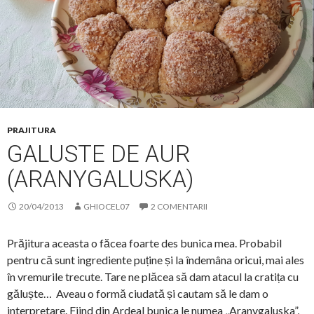
PRAJITURA
GALUSTE DE AUR
(ARANYGALUSKA)
20/04/2013
GHIOCEL07
2 COMENTARII
Prăjitura aceasta o făcea foarte des bunica mea. Probabil
pentru că sunt ingrediente puține și la îndemâna oricui, mai ales
în vremurile trecute. Tare ne plăcea să dam atacul la cratița cu
găluște… Aveau o formă ciudată și cautam să le dam o
interpretare. Fiind din Ardeal bunica le numea „Aranygaluska”,