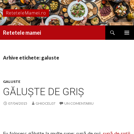
Caută
Retetele mamei
SARI
MENIU
LA
PRINCI
CONȚINUT
Arhive etichete: galuste
GALUSTE
GĂLUȘTE DE GRIȘ
07/04/2015
GHIOCEL07
UN COMENTARIU
Eu folosesc găluște la multe supe: supă de pui,
supă de roșii
,