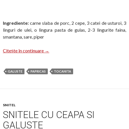
Ingrediente:
carne slaba de porc, 2 cepe, 3 catei de usturoi, 3
linguri de ulei, o lingura pasta de gulas, 2-3 lingurite faina,
smantana, sare, piper
Papricas cu galuste
Citește în continuare
→
GALUSTE
PAPRICAS
TOCANITA
SNITEL
SNITELE CU CEAPA SI
GALUSTE