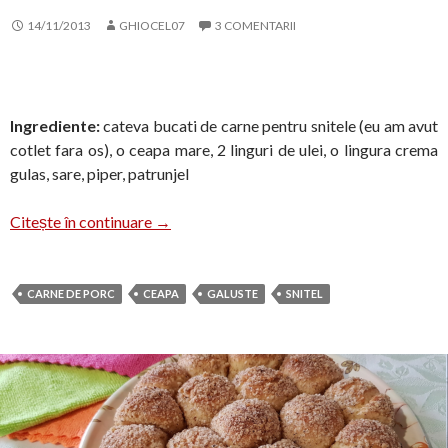
14/11/2013
GHIOCEL07
3 COMENTARII
Ingrediente:
cateva bucati de carne pentru snitele (eu am avut
cotlet fara os), o ceapa mare, 2 linguri de ulei, o lingura crema
gulas, sare, piper, patrunjel
Snitele cu ceapa si galuste
Citește în continuare
→
CARNE DE PORC
CEAPA
GALUSTE
SNITEL