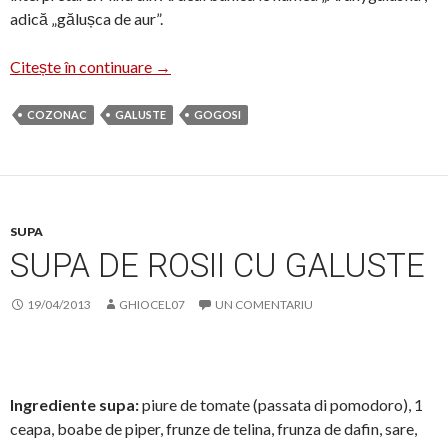
adică „gălușca de aur”.
Galuste de aur (Aranygaluska)
Citește în continuare
→
COZONAC
GALUSTE
GOGOSI
SUPA
SUPA DE ROSII CU GALUSTE
19/04/2013
GHIOCEL07
UN COMENTARIU
Ingrediente supa:
piure de tomate (passata di pomodoro), 1
ceapa, boabe de piper, frunze de telina, frunza de dafin, sare,