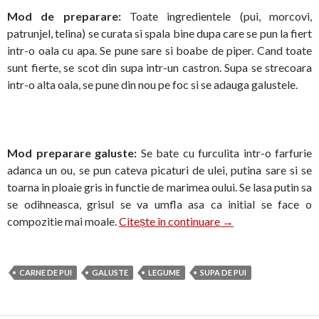
Mod de preparare:
Toate ingredientele (pui, morcovi,
patrunjel, telina) se curata si spala bine dupa care se pun la fiert
intr-o oala cu apa. Se pune sare si boabe de piper. Cand toate
sunt fierte, se scot din supa intr-un castron. Supa se strecoara
intr-o alta oala, se pune din nou pe foc si se adauga galustele.
Mod preparare galuste:
Se bate cu furculita intr-o farfurie
adanca un ou, se pun cateva picaturi de ulei, putina sare si se
toarna in ploaie gris in functie de marimea oului. Se lasa putin sa
se odihneasca, grisul se va umfla asa ca initial se face o
Supa cu galuste de g
compozitie mai moale.
Citește în continuare
→
CARNE DE PUI
GALUSTE
LEGUME
SUPA DE PUI