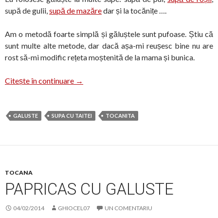
supă de gulii,
supă de mazăre
dar și la tocănițe ….
Am o metodă foarte simplă și găluștele sunt pufoase. Știu că
sunt multe alte metode, dar dacă așa-mi reușesc bine nu are
rost să-mi modific rețeta moștenită de la mama și bunica.
Găluște de griș
Citește în continuare
→
GALUSTE
SUPA CU TAITEI
TOCANITA
TOCANA
PAPRICAS CU GALUSTE
04/02/2014
GHIOCEL07
UN COMENTARIU