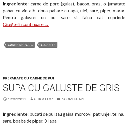
Ingrediente:
carne de porc (gulas), bacon, praz, o jumatate
pahar cu vin alb, doua pahare cu apa, ulei, sare, piper, marar.
Pentru galuste: un ou, sare si faina cat cuprinde
Tocanita cu galuste
Citește în continuare
→
CARNE DE PORC
GALUSTE
PREPARATE CU CARNE DE PUI
SUPA CU GALUSTE DE GRIS
19/02/2011
GHIOCEL07
6 COMENTARII
Ingrediente:
bucati de pui sau gaina, morcovi, patrunjel, telina,
sare, boabe de piper, 3 l apa