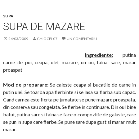
SUPA
SUPA DE MAZARE
24/03/2009
GHIOCEL07
UN COMENTARIU
Ingrediente:
putina
carne de pui, ceapa, ulei, mazare, un ou, faina, sare, marar
proaspat
Mod de preparare:
Se caleste ceapa si bucatile de carne in
putin ulei. Se toarba apa fierbinte si se lasa sa fiarba sub capac.
Cand carnea este fierta pe jumatate se pune mazare proaspata,
din conserva sau congelata. Se fierbe in continuare. Din oul bine
batut, putina sare si faina se face o compozitie de galuste, care
se pun in supa care fierbe. Se pune sare dupa gust si marar, mult
marar.