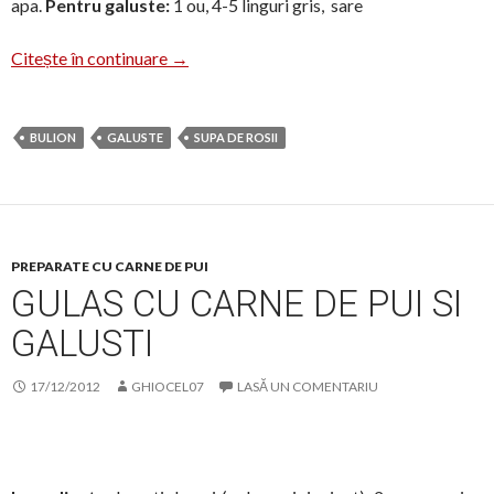
apa.
Pentru galuste:
1 ou, 4-5 linguri gris, sare
Supa de rosii cu galuste
Citește în continuare
→
BULION
GALUSTE
SUPA DE ROSII
PREPARATE CU CARNE DE PUI
GULAS CU CARNE DE PUI SI
GALUSTI
17/12/2012
GHIOCEL07
LASĂ UN COMENTARIU