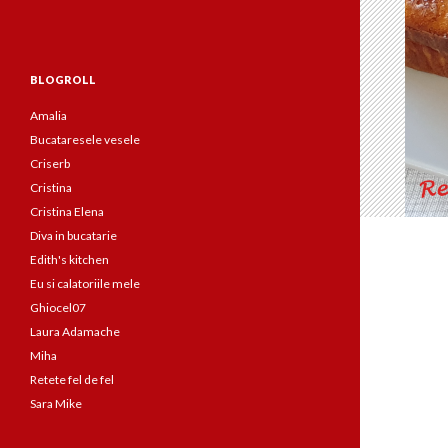
BLOGROLL
Amalia
Bucataresele vesele
Criserb
Cristina
Cristina Elena
Diva in bucatarie
Edith's kitchen
Eu si calatoriile mele
Ghiocel07
Laura Adamache
Miha
Retete fel de fel
Sara Mike