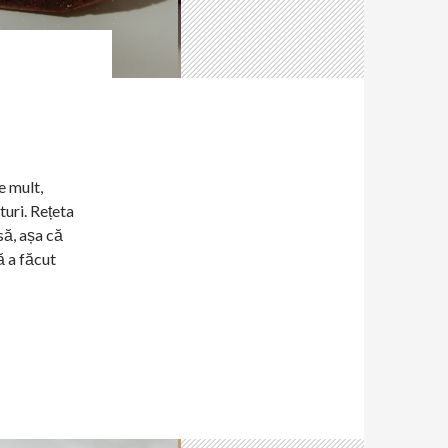
e mult,
turi. Rețeta
să, așa că
ă a făcut