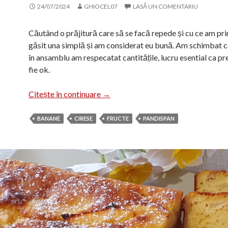
24/07/2024
GHIOCEL07
LASĂ UN COMENTARIU
Căutând o prăjitură care să se facă repede și cu ce am pri
găsit una simplă și am considerat eu bună. Am schimbat c
în ansamblu am respecatat cantitățile, lucru esential ca pr
fie ok.
Prajitură cu banane și cireșe
Citește în continuare
→
BANANE
CIRESE
FRUCTE
PANDISPAN