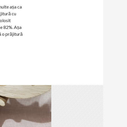
multe așa ca
jitură cu
olosit
ime 82%. Așa
 o prăjitură