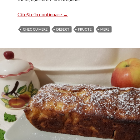
Chec cu mere
Citește în continuare
→
CHEC CU MERE
DESERT
FRUCTE
MERE