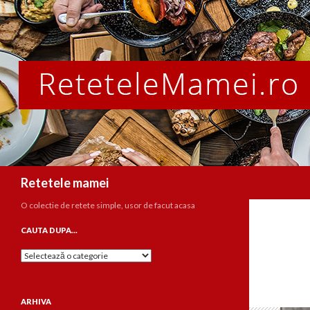
Caută
Retetele mamei
O colectie de retete simple, usor de facut acasa
CAUTA DUPA…
Cauta
dupa…
ARHIVA