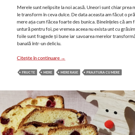
Merele sunt nelipsite la noi acasă. Uneori sunt chiar prea 
le transform în ceva dulce. De data aceasta am făcut o pră
mere așa cum făcea foarte des bunica. Bineînțeles că am f
untură pentru foi, pe vremea aceea nu exista unt cu grăs
foile sunt fragede și bune iar savoarea merelor transformă
banală într-un deliciu.
Plăcintă cu mere
Citește în continuare
→
FRUCTE
MERE
MERE RASE
PRAJITURA CU MERE