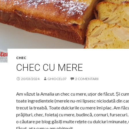
CHEC
CHEC CU MERE
20/03/2024
GHIOCEL07
2 COMENTARII
Am văzut la Amalia un chec cu mere, ușor de făcut. Și cu
toate ingredientele (merele nu-mi lipsesc niciodată din c
trecut la treabă. Toate dulciurile cu mere îmi plac. Am făc
prăjituri, chec, foietaj cu mere, budincă, cornuri, fursecuri
o căutare pe blog găsiți multe rețete cu dulciuri minunate,
făcut, așa cum v-am obișnuit.