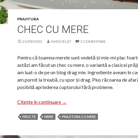
PRAJITURA
CHEC CU MERE
21/09/2022
GHIOCEL07
3 COMENTARII
Pentru că toamna merele sunt vedetă și mie-mi plac foart
astăzi am făcut un chec cu mere, o variantă a clasicei prăji
am luat-o de pe un blog drag mie. Ingrediente aveam în ca
am pornit la treabă, cu spor și drag. Plus răcoarea de afar
posibilă aprinderea cuptorului fără probleme.
Chec cu mere
Citește în continuare
→
FRUCTE
MERE
PRAJITURA CU MERE