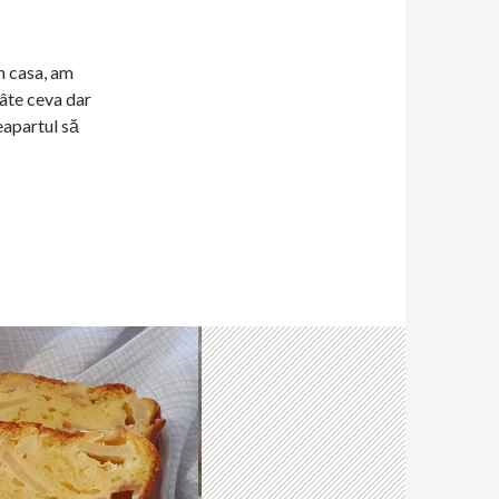
n casa, am
âte ceva dar
eapartul să