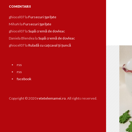
COMENTARII
ghiocel07
la
Fursecuri șprițate
MihaN
la
Fursecuri șprițate
ghiocel07
la
Supă cremă de dovleac
Daniela Blendea
la
Supă cremă de dovleac
ghiocel07
la
Ruladă cu cașcaval și șuncă
rss
rss
facebook
Copyright © 2020
retetelemamei.ro
. All rights reserved.