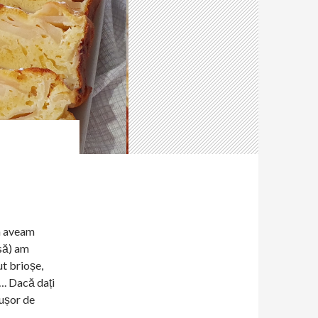
m aveam
asă) am
ut brioșe,
…. Dacă dați
 ușor de