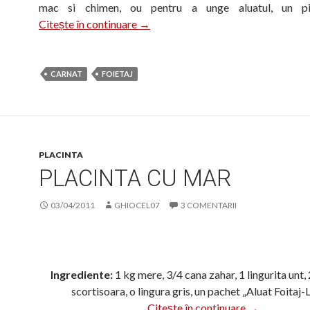
mac si chimen, ou pentru a unge aluatul, un p
Carnaciori in foietaj
Citește în continuare
→
CARNAT
FOIETAJ
PLACINTA
PLACINTA CU MAR
03/04/2011
GHIOCEL07
3 COMENTARII
Ingrediente:
1 kg mere, 3/4 cana zahar, 1 lingurita unt, 
scortisoara, o lingura gris, un pachet „Aluat Foitaj-
Placinta cu m
Citește în continuare
→