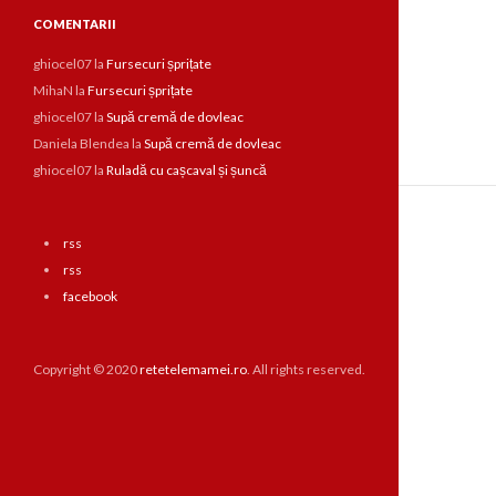
COMENTARII
ghiocel07
la
Fursecuri șprițate
MihaN
la
Fursecuri șprițate
ghiocel07
la
Supă cremă de dovleac
Daniela Blendea
la
Supă cremă de dovleac
ghiocel07
la
Ruladă cu cașcaval și șuncă
rss
rss
facebook
Copyright © 2020
retetelemamei.ro
. All rights reserved.