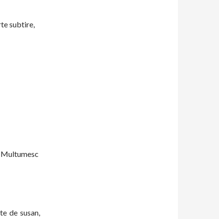
te subtire,
oietaj si sunca
e. Multumesc
te de susan,