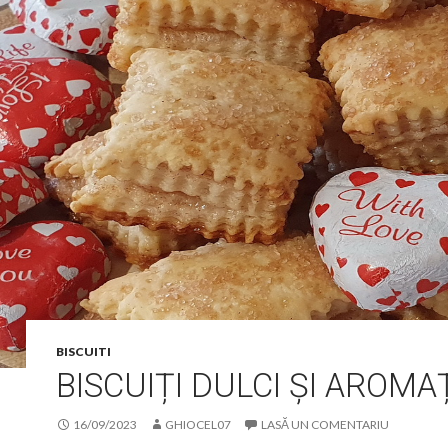
BISCUITI
BISCUIȚI DULCI ȘI AROMA
16/09/2023
GHIOCEL07
LASĂ UN COMENTARIU