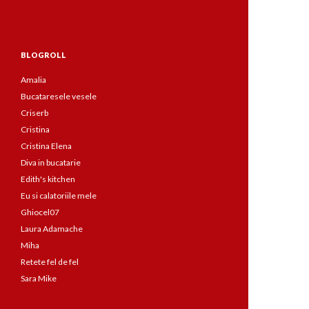
BLOGROLL
Amalia
Bucataresele vesele
Criserb
Cristina
Cristina Elena
Diva in bucatarie
Edith's kitchen
Eu si calatoriile mele
Ghiocel07
Laura Adamache
Miha
Retete fel de fel
Sara Mike