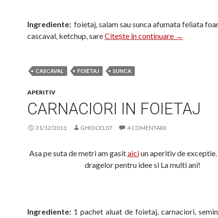
Ingrediente:
foietaj, salam sau sunca afumata feliata foar
Baghete din f
cascaval, ketchup, sare
Citește în continuare
→
CASCAVAL
FOIETAJ
SUNCA
APERITIV
CARNACIORI IN FOIETAJ
31/12/2011
GHIOCEL07
4 COMENTARII
Asa pe suta de metri am gasit
aici
un aperitiv de excepti
dragelor pentru idee si La multi ani!
Ingrediente:
1 pachet aluat de foietaj, carnaciori, semin