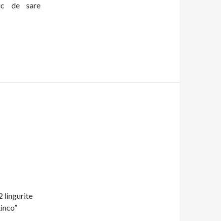
ic de sare
2 lingurite
Linco”
ar