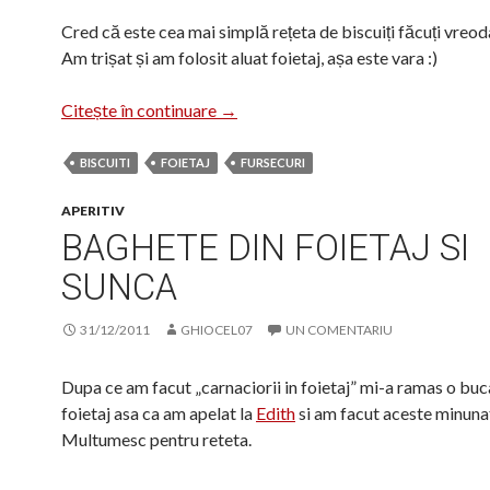
Cred că este cea mai simplă rețeta de biscuiți făcuți vreo
Am trișat și am folosit aluat foietaj, așa este vara :)
Biscuiți dulci și aromați
Citește în continuare
→
BISCUITI
FOIETAJ
FURSECURI
APERITIV
BAGHETE DIN FOIETAJ SI
SUNCA
31/12/2011
GHIOCEL07
UN COMENTARIU
Dupa ce am facut „carnaciorii in foietaj” mi-a ramas o buc
foietaj asa ca am apelat la
Edith
si am facut aceste minunat
Multumesc pentru reteta.