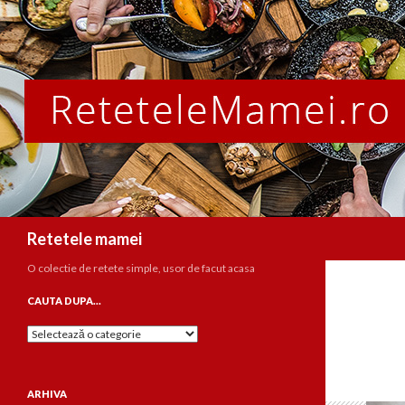
Caută
Retetele mamei
O colectie de retete simple, usor de facut acasa
CAUTA DUPA…
Cauta
dupa…
ARHIVA