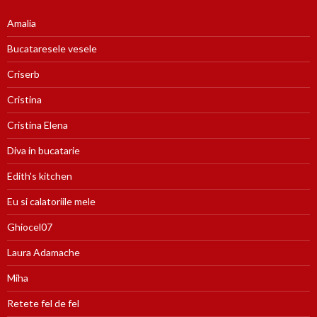
Amalia
Bucataresele vesele
Criserb
Cristina
Cristina Elena
Diva in bucatarie
Edith's kitchen
Eu si calatoriile mele
Ghiocel07
Laura Adamache
Miha
Retete fel de fel