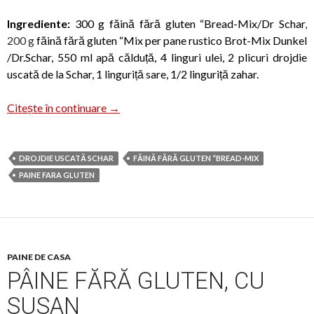
Ingrediente:
300 g făină fără gluten “Bread-Mix/Dr Schar
,
200 g
făină fără gluten “Mix per pane rustico Brot-Mix Dunkel
/Dr.Schar, 550 ml apă călduță, 4 linguri ulei, 2 plicuri drojdie
uscată de la Schar, 1 linguriță sare, 1/2 linguriță zahar.
Pâine intermediară fără gluten
Citește în continuare
→
DROJDIE USCATĂ SCHAR
FĂINĂ FĂRĂ GLUTEN “BREAD-MIX
PAINE FARA GLUTEN
PAINE DE CASA
PÂINE FĂRĂ GLUTEN, CU
SUSAN