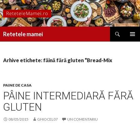
Caută
Retetele mamei
SARI
MENIU
LA
PRINCI
CONȚINUT
Arhive etichete: făină fără gluten “Bread-Mix
PAINE DE CASA
PÂINE INTERMEDIARĂ FĂRĂ
GLUTEN
08/05/2015
GHIOCEL07
UN COMENTARIU