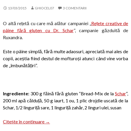
13/03/2015
GHIOCEL07
3 COMENTARII
O altă rețetă cu care mă alătur campaniei „
Rețete creative de
pâine fără gluten cu Dr. Schar
”, campanie găzduită de
Ruxandra.
Este o pâine simplă, fără multe adaosuri, apreciată mai ales de
copii, aceștia fiind destul de mofturoși atunci când vine vorba
de „îmbunătățiri”.
Ingrediente:
300 g făină fără gluten “Bread-Mix de la
Schar
“,
200 ml apă călduță, 50 g iaurt, 1 ou, 1 plic drojdie uscată de la
Schar, 1/2 linguriță sare, 1 linguriță zahăr, 2 linguri ulei, susan
Pâine fără gluten, cu susan
Citește în continuare
→