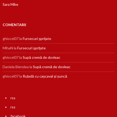
Sara Mike
COMENTARII
ghiocel07
la
Fursecuri șprițate
MihaN
la
Fursecuri șprițate
ghiocel07
la
Supă cremă de dovleac
Daniela Blendea
la
Supă cremă de dovleac
ghiocel07
la
Ruladă cu cașcaval și șuncă
rss
rss
facebook