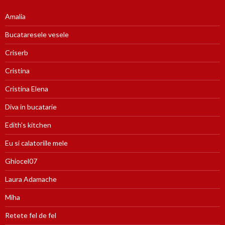
Amalia
Bucataresele vesele
Criserb
Cristina
Cristina Elena
Diva in bucatarie
Edith's kitchen
Eu si calatoriile mele
Ghiocel07
Laura Adamache
Miha
Retete fel de fel