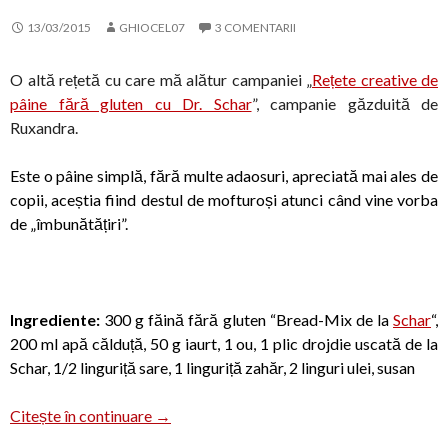
13/03/2015
GHIOCEL07
3 COMENTARII
O altă rețetă cu care mă alătur campaniei „
Rețete creative de
pâine fără gluten cu Dr. Schar
”, campanie găzduită de
Ruxandra.
Este o pâine simplă, fără multe adaosuri, apreciată mai ales de
copii, aceștia fiind destul de mofturoși atunci când vine vorba
de „îmbunătățiri”.
Ingrediente:
300 g făină fără gluten “Bread-Mix de la
Schar
“,
200 ml apă călduță, 50 g iaurt, 1 ou, 1 plic drojdie uscată de la
Schar, 1/2 linguriță sare, 1 linguriță zahăr, 2 linguri ulei, susan
Pâine fără gluten, cu susan
Citește în continuare
→