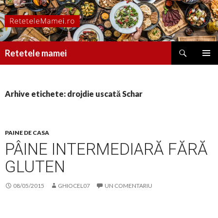
Caută
Retetele mamei
SARI
MENIU
LA
PRINCI
CONȚINUT
Arhive etichete: drojdie uscată Schar
PAINE DE CASA
PÂINE INTERMEDIARĂ FĂRĂ
GLUTEN
08/05/2015
GHIOCEL07
UN COMENTARIU