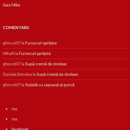
Sara Mike
COMENTARII
ghiocel07
la
Fursecuri șprițate
MihaN
la
Fursecuri șprițate
ghiocel07
la
Supă cremă de dovleac
Daniela Blendea
la
Supă cremă de dovleac
ghiocel07
la
Ruladă cu cașcaval și șuncă
rss
rss
facebook