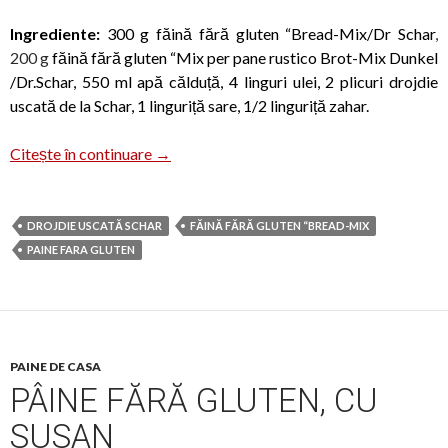
Ingrediente:
300 g făină fără gluten “Bread-Mix/Dr Schar
,
200 g
făină fără gluten “Mix per pane rustico Brot-Mix Dunkel
/Dr.Schar, 550 ml apă călduță, 4 linguri ulei, 2 plicuri drojdie
uscată de la Schar, 1 linguriță sare, 1/2 linguriță zahar.
Pâine intermediară fără gluten
Citește în continuare
→
DROJDIE USCATĂ SCHAR
FĂINĂ FĂRĂ GLUTEN “BREAD-MIX
PAINE FARA GLUTEN
PAINE DE CASA
PÂINE FĂRĂ GLUTEN, CU
SUSAN