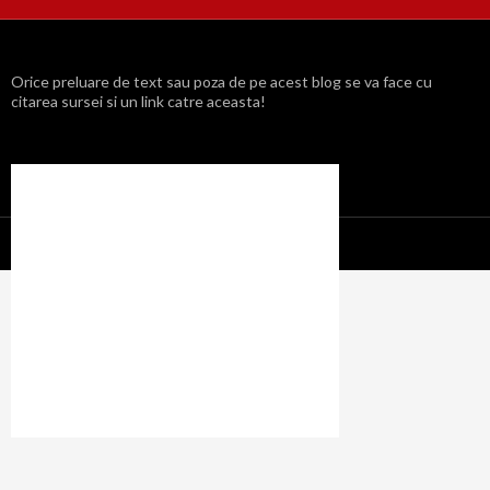
Orice preluare de text sau poza de pe acest blog se va face cu
citarea sursei si un link catre aceasta!
Propulsat cu mândrie de WordPress