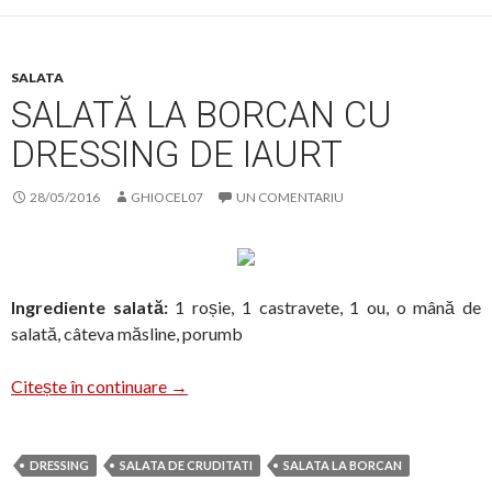
SALATA
SALATĂ LA BORCAN CU
DRESSING DE IAURT
28/05/2016
GHIOCEL07
UN COMENTARIU
Ingrediente salată:
1 roșie, 1 castravete, 1 ou, o mână de
salată, câteva măsline, porumb
Salată la borcan cu dressing de iaurt
Citește în continuare
→
DRESSING
SALATA DE CRUDITATI
SALATA LA BORCAN