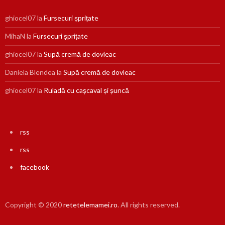
ghiocel07
la
Fursecuri șprițate
MihaN
la
Fursecuri șprițate
ghiocel07
la
Supă cremă de dovleac
Daniela Blendea
la
Supă cremă de dovleac
ghiocel07
la
Ruladă cu cașcaval și șuncă
rss
rss
facebook
Copyright © 2020
retetelemamei.ro
. All rights reserved.