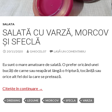
SALATA
SALATĂ CU VARZĂ, MORCOV
ȘI SFECLĂ
20/11/2020
GHIOCEL07
LASĂ UN COMENTARIU
Eu sunt o mare amatoare de salată. O prefer oricând unei
bucăți de carne sau neapărat lângă o friptură, tocăniță sau
orice alt fel doi la care se pretează.
Salată cu varză, morcov și sfeclă
Citește în continuare
→
DRESSING
LEGUME
MORCOV
SFECLA
VARZA