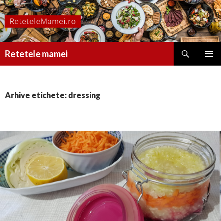
Caută
Retetele mamei
SARI
MENIU
LA
PRINCI
CONȚINUT
Arhive etichete: dressing