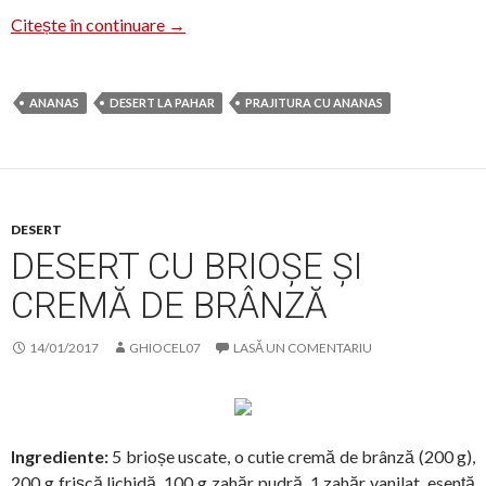
Desert la pahar de Dragobete
Citește în continuare
→
ANANAS
DESERT LA PAHAR
PRAJITURA CU ANANAS
DESERT
DESERT CU BRIOȘE ȘI
CREMĂ DE BRÂNZĂ
14/01/2017
GHIOCEL07
LASĂ UN COMENTARIU
Ingrediente:
5 brioșe uscate, o cutie cremă de brânză (200 g),
200 g frișcă lichidă, 100 g zahăr pudră, 1 zahăr vanilat, esență