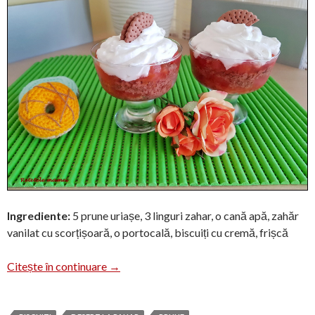
Ingrediente:
5 prune uriașe, 3 linguri zahar, o cană apă, zahăr
vanilat cu scorțișoară, o portocală, biscuiți cu cremă, frișcă
Desert la pahar cu compot de prune
Citește în continuare
→