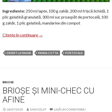
Ingrediente:
250 ml lapte, 100 g zahăr, 200 ml frișcă lichidă, 1
plic gelatină granulată, 300 ml suc proaspăt de portocală, 100
g zahăr, 1 plic gelatină, mandarine din compot
Panna Cotta cu jeleu de portocale
Citește în continuare
→
DESERT LA PAHAR
PANNA COTTA
PORTOCALE
BRIOSE
BRIOȘE ȘI MINI-CHEC CU
AFINE
18/07/2019
GHIOCEL07
LASĂ UN COMENTARIU