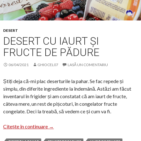
DESERT
DESERT CU IAURT ȘI
FRUCTE DE PĂDURE
06/04/2021
GHIOCEL07
LASĂ UN COMENTARIU
Știți deja că-mi plac deserturile la pahar. Se fac repede și
simplu, din diferite ingrediente la îndemână. Astăzi am făcut
inventarul în frigider și am constatat că am iaurt de fructe,
câteva mere, un rest de pișcoturi, în congelator fructe
congelate. Deci la treabă, să vedem ce și cum va fi.
Desert cu iaurt și fructe de pădure
Citește în continuare
→