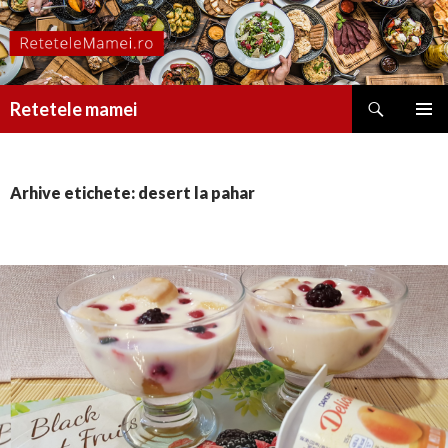
Caută
Retetele mamei
SARI
MENIU
LA
PRINCI
CONȚINUT
Arhive etichete: desert la pahar