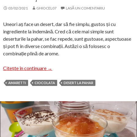
03/02/2021
GHIOCEL07
LASĂ UN COMENTARIU
Uneori aș face un desert, dar să fie simplu, gustos și cu
ingrediente la îndemână. Cred că cele mai simple sunt
deserturile la pahar, se fac repede, sunt gustoase, aspectuoase
și pot fi în diverse combinații. Astăzi o să folosesc o
combinație plină de arome.
Desert cu budincă și biscuiți amaretti
Citește în continuare
→
AMARETTI
CIOCOLATA
DESERT LA PAHAR