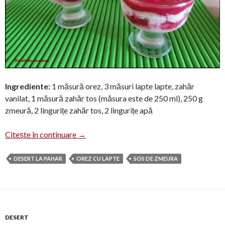
Ingrediente:
1 măsură orez, 3 măsuri lapte lapte, zahăr
vanilat, 1 măsură zahăr tos (măsura este de 250 ml), 250 g
zmeură, 2 lingurițe zahăr tos, 2 lingurițe apă
Orez cu lapte și sos de zmeură
Citește în continuare
→
DESERT LA PAHAR
OREZ CU LAPTE
SOS DE ZMEURA
DESERT