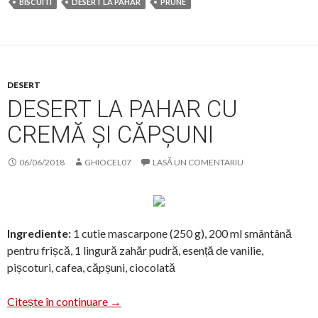
BISCUITI
DESERT LA PAHAR
PRUNE
DESERT
DESERT LA PAHAR CU
CREMĂ ȘI CĂPȘUNI
06/06/2018
GHIOCEL07
LASĂ UN COMENTARIU
Ingrediente:
1 cutie mascarpone (250 g), 200 ml smântână
pentru frișcă, 1 lingură zahăr pudră, esență de vanilie,
pișcoturi, cafea, căpșuni, ciocolată
Desert la pahar cu cremă și căpșuni
Citește în continuare
→