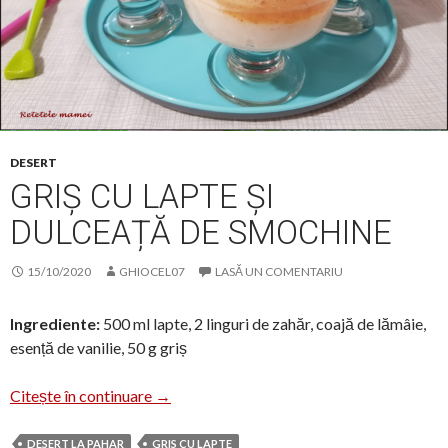
DESERT
GRIȘ CU LAPTE ȘI
DULCEAȚĂ DE SMOCHINE
15/10/2020
GHIOCEL07
LASĂ UN COMENTARIU
Ingrediente:
500 ml lapte, 2 linguri de zahăr, coajă de lămâie,
esență de vanilie, 50 g griș
Griș cu lapte și dulceață de smochine
Citește în continuare
→
DESERT LA PAHAR
GRIS CU LAPTE