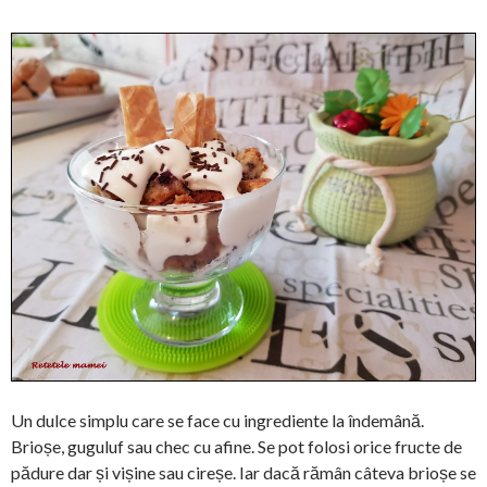
Un dulce simplu care se face cu ingrediente la îndemână.
Brioșe, guguluf sau chec cu afine. Se pot folosi orice fructe de
pădure dar și vișine sau cireșe. Iar dacă rămân câteva brioșe se