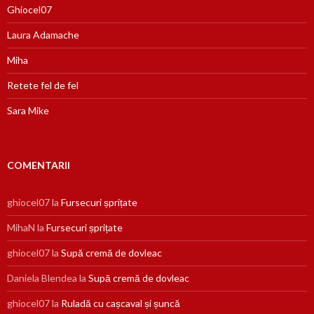
Ghiocel07
Laura Adamache
Miha
Retete fel de fel
Sara Mike
COMENTARII
ghiocel07
la
Fursecuri șprițate
MihaN
la
Fursecuri șprițate
ghiocel07
la
Supă cremă de dovleac
Daniela Blendea
la
Supă cremă de dovleac
ghiocel07
la
Ruladă cu cașcaval și șuncă