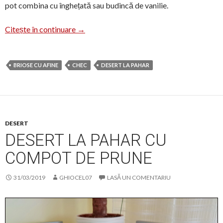
pot combina cu înghețată sau budincă de vanilie.
Brioșe și mini-chec cu afine
Citește în continuare
→
BRIOSE CU AFINE
CHEC
DESERT LA PAHAR
DESERT
DESERT LA PAHAR CU
COMPOT DE PRUNE
31/03/2019
GHIOCEL07
LASĂ UN COMENTARIU