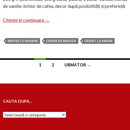
de vanilie, lichior de cafea, decor după posibilități și preferință
Desert cu brioșe și cremă de brânză
Citește în continuare
→
BRIOSE CU BANANE
CREMA DE BRANZA
DESERT LA PAHAR
Navigare
1
2
URMĂTOR →
în
articole
CAUTA DUPA…
Cauta
dupa…