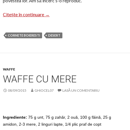
povestea lor. Am să încerc s-o reproduc.
Povestea „Cornetelor Boierești”
Citește în continuare
→
CORNETE BOIERESTI
DESERT
WAFFE
WAFFE CU MERE
08/09/2015
GHIOCEL07
LASĂ UN COMENTARIU
Ingrediente:
75 g unt, 75 g zahăr, 2 ouă, 100 g făină, 25 g
amidon, 2-3 mere, 2 linguri lapte, 1/4 plic praf de copt