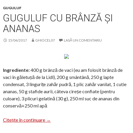
GUGULUF
GUGULUF CU BRÂNZĂ ȘI
ANANAS
15/06/2017
GHIOCEL07
LASĂ UN COMENTARIU
Ingrediente:
400 g brânză de vaci (eu am folosit brânză de
vaci în găletușă de la Lidl), 200 g smântână, 250 g lapte
condensat, 3 lingurițe zahăr pudră, 1 plic zahăr vanilat, 1 cutie
ananas, 50 g stafide aurii, câteva cireșe confiate (pentru
culoare), 3 plicuri gelatină (30 g), 250 ml suc de ananas din
conservă+250 ml apă
Guguluf cu brânză și ananas
Citește în continuare
→