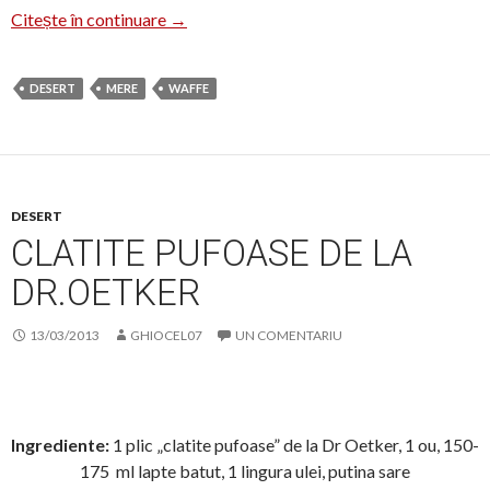
Waffe cu mere
Citește în continuare
→
DESERT
MERE
WAFFE
DESERT
CLATITE PUFOASE DE LA
DR.OETKER
13/03/2013
GHIOCEL07
UN COMENTARIU
Ingrediente:
1 plic „clatite pufoase” de la Dr Oetker, 1 ou, 150-
175 ml lapte batut, 1 lingura ulei, putina sare