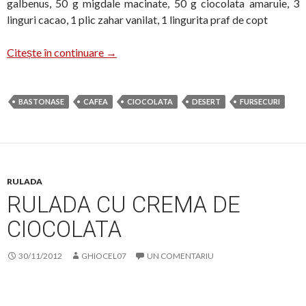
galbenus, 50 g migdale macinate, 50 g ciocolata amaruie, 3
linguri cacao, 1 plic zahar vanilat, 1 lingurita praf de copt
Bastonase si nasturei cu ciocolata
Citește în continuare
→
BASTONASE
CAFEA
CIOCOLATA
DESERT
FURSECURI
RULADA
RULADA CU CREMA DE
CIOCOLATA
30/11/2012
GHIOCEL07
UN COMENTARIU