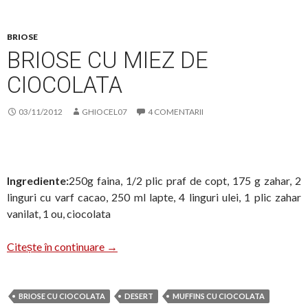
BRIOSE
BRIOSE CU MIEZ DE
CIOCOLATA
03/11/2012
GHIOCEL07
4 COMENTARII
Ingrediente:
250g faina, 1/2 plic praf de copt, 175 g zahar, 2
linguri cu varf cacao, 250 ml lapte, 4 linguri ulei, 1 plic zahar
vanilat, 1 ou, ciocolata
Briose cu miez de ciocolata
Citește în continuare
→
BRIOSE CU CIOCOLATA
DESERT
MUFFINS CU CIOCOLATA