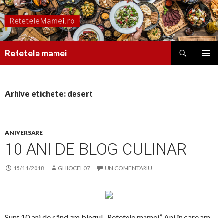
Caută
Retetele mamei
SARI
MENIU
LA
PRINCI
CONȚINUT
Arhive etichete: desert
ANIVERSARE
10 ANI DE BLOG CULINAR
15/11/2018
GHIOCEL07
UN COMENTARIU
Sunt 10 ani de când am blogul „Retetele mamei”. Ani în care am