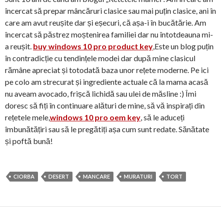
încercat să prepar mâncăruri clasice sau mai puțin clasice, ani în
care am avut reușite dar și eșecuri, că așa-i în bucătărie. Am
încercat să păstrez moștenirea familiei dar nu întotdeauna mi-
a reușit.
buy windows 10 pro product key
,Este un blog puțin
în contradicție cu tendințele modei dar după mine clasicul
rămâne apreciat și totodată baza unor rețete moderne. Pe ici
pe colo am strecurat și ingrediente actuale că la mama acasă
nu aveam avocado, frișcă lichidă sau ulei de măsline :) Îmi
doresc să fiți în continuare alături de mine, să vă inspirați din
rețetele mele,
windows 10 pro oem key
, să le aduceți
îmbunătățiri sau să le pregătiți așa cum sunt redate. Sănătate
și poftă bună!
CIORBA
DESERT
MANCARE
MURATURI
TORT