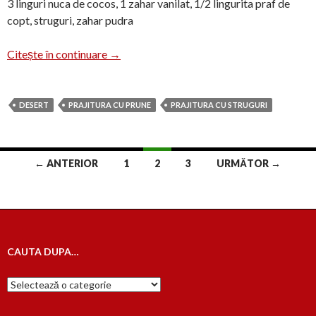
3 linguri nuca de cocos, 1 zahar vanilat, 1/2 lingurita praf de
copt, struguri, zahar pudra
Prajitura cu struguri negrii
Citește în continuare
→
DESERT
PRAJITURA CU PRUNE
PRAJITURA CU STRUGURI
Navigare
← ANTERIOR
1
2
3
URMĂTOR →
în
articole
CAUTA DUPA…
Cauta
dupa…