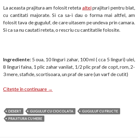
La aceasta prajitura am folosit reteta
altei
prajituri pentru blat,
cu cantitati majorate. Si ca sa-i dau o forma mai altfel, am
folosit tava de guguluf, de care uitasem pe undeva prin camara.
Si ca sa nu cautati reteta, o rescriu cu cantitatile folosite.
Ingrediente:
5 oua, 10 linguri zahar, 100 ml ( cca 5 linguri) ulei,
8 linguri faina, 1 plic zahar vanilat, 1/2 plic praf de copt, rom, 2-
3 mere, stafide, scortisoara, un praf de sare (un varf de cutit)
Guguluf cu mere si glazura bicolora
Citește în continuare
→
DESERT
GUGULUF CU CIOCOLATA
GUGULUF CU FRUCTE
PRAJITURA CU MERE