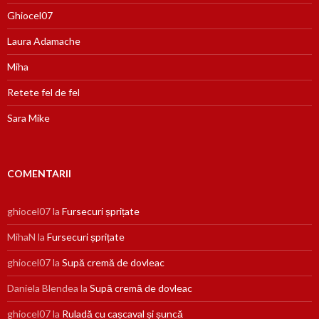
Ghiocel07
Laura Adamache
Miha
Retete fel de fel
Sara Mike
COMENTARII
ghiocel07
la
Fursecuri șprițate
MihaN
la
Fursecuri șprițate
ghiocel07
la
Supă cremă de dovleac
Daniela Blendea
la
Supă cremă de dovleac
ghiocel07
la
Ruladă cu cașcaval și șuncă