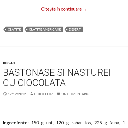
Clatite pufoase de la D
Citește în continuare
→
CLATITE
CLATITE AMERICANE
DESERT
BISCUITI
BASTONASE SI NASTUREI
CU CIOCOLATA
12/12/2012
GHIOCEL07
UN COMENTARIU
Ingrediente:
150 g unt, 120 g zahar tos, 225 g faina, 1