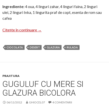
Ingrediente:
4 oua, 4 linguri zahar, 4 linguri faina, 2 linguri
ulei, 2 linguri Inka, 1 lingurita praf de copt, esenta de rom sau
cafea
Rulada cu crema de ciocolata
Citește în continuare
→
CIOCOLATA
DESERT
GLAZURA
RULADA
PRAJITURA
GUGULUF CU MERE SI
GLAZURA BICOLORA
06/11/2012
GHIOCEL07
4 COMENTARII