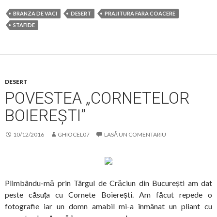
BRANZA DE VACI
DESERT
PRAJITURA FARA COACERE
STAFIDE
DESERT
POVESTEA „CORNETELOR
BOIEREȘTI”
10/12/2016
GHIOCEL07
LASĂ UN COMENTARIU
Plimbându-mă prin Târgul de Crăciun din București am dat
peste căsuța cu Cornete Boierești. Am făcut repede o
fotografie iar un domn amabil mi-a înmânat un pliant cu