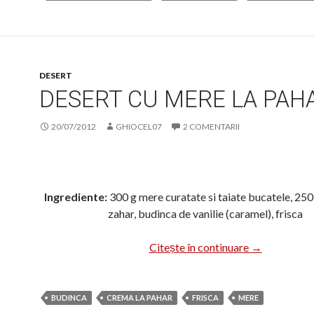
DESERT
DESERT CU MERE LA PAH
20/07/2012
GHIOCEL07
2 COMENTARII
Ingrediente:
300 g mere curatate si taiate bucatele, 250
zahar, budinca de vanilie (caramel), frisca
Desert cu mer
Citește în continuare
→
BUDINCA
CREMA LA PAHAR
FRISCA
MERE