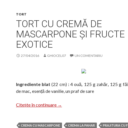
TORT
TORT CU CREMĂ DE
MASCARPONE ȘI FRUCTE
EXOTICE
27/04/2016
GHIOCEL07
UN COMENTARIU
Ingrediente blat
(22 cm)
:
4 ouă
,
125 g zahăr
,
125 g fă
de mac
,
esență de vanilie, un praf de sare
Tort cu cremă de mascarpone și fruc
Citește în continuare
→
CREMA CU MASCARPONE
CREMA LA PAHAR
PRAJITURA CU F