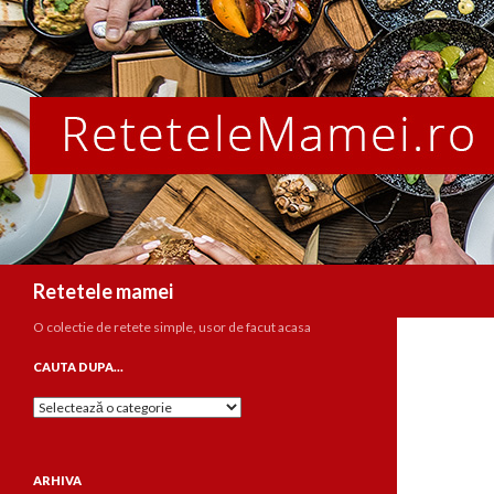
Caută
Retetele mamei
O colectie de retete simple, usor de facut acasa
CAUTA DUPA…
Cauta
dupa…
ARHIVA