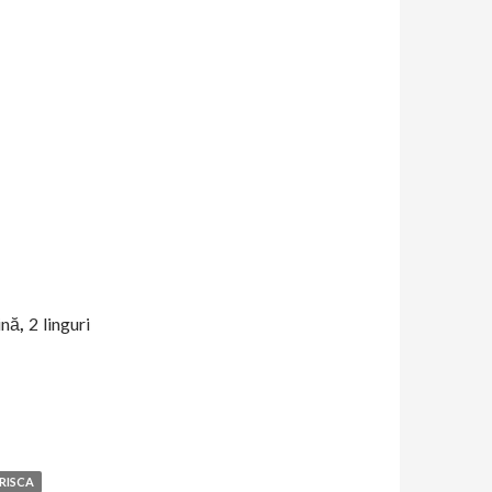
ină
,
2 linguri
te exotice
RISCA