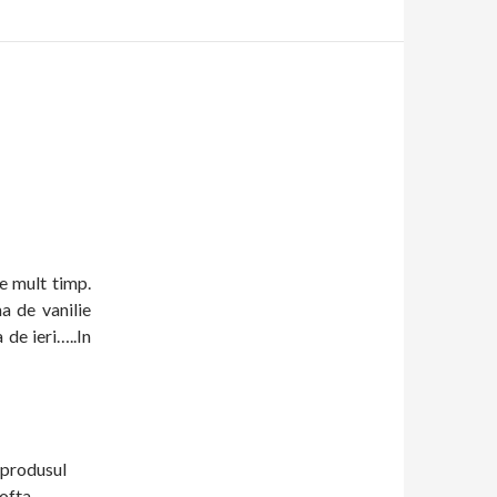
e mult timp.
a de vanilie
 de ieri…..In
 produsul
ofta.