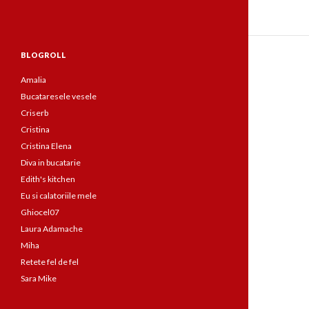
BLOGROLL
Amalia
Bucataresele vesele
Criserb
Cristina
Cristina Elena
Diva in bucatarie
Edith's kitchen
Eu si calatoriile mele
Ghiocel07
Laura Adamache
Miha
Retete fel de fel
Sara Mike