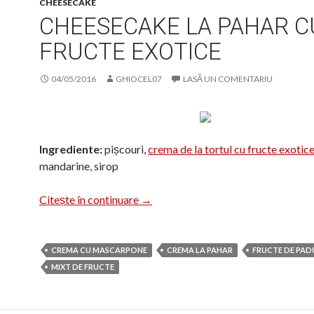
CHEESECAKE
CHEESECAKE LA PAHAR C
FRUCTE EXOTICE
04/05/2016
GHIOCEL07
LASĂ UN COMENTARIU
Ingrediente:
pișcouri,
crema de la tortul cu fructe exotic
mandarine, sirop
Cheesecake la pahar cu fructe exoti
Citește în continuare
→
CREMA CU MASCARPONE
CREMA LA PAHAR
FRUCTE DE PAD
MIXT DE FRUCTE