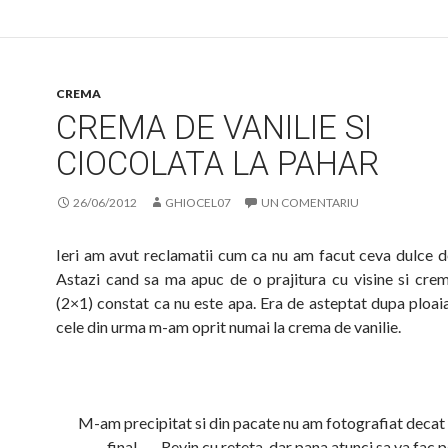
CREMA
CREMA DE VANILIE SI
CIOCOLATA LA PAHAR
26/06/2012
GHIOCEL07
UN COMENTARIU
Ieri am avut reclamatii cum ca nu am facut ceva dulce d
Astazi cand sa ma apuc de o prajitura cu visine si crem
(2×1) constat ca nu este apa. Era de asteptat dupa ploaia
cele din urma m-am oprit numai la crema de vanilie.
M-am precipitat si din pacate nu am fotografiat decat
final……Revin cu reteta, dar pana atunci sa va fac p