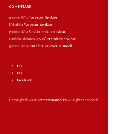
COMENTARII
ghiocel07
la
Fursecuri șprițate
MihaN
la
Fursecuri șprițate
ghiocel07
la
Supă cremă de dovleac
Daniela Blendea
la
Supă cremă de dovleac
ghiocel07
la
Ruladă cu cașcaval și șuncă
rss
rss
facebook
Copyright © 2020
retetelemamei.ro
. All rights reserved.