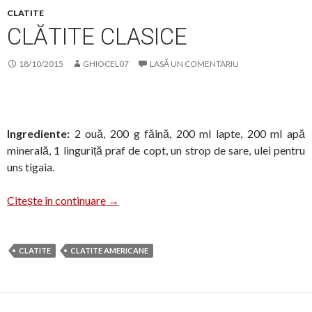
CLATITE
CLĂTITE CLASICE
18/10/2015
GHIOCEL07
LASĂ UN COMENTARIU
Ingrediente:
2 ouă, 200 g făină, 200 ml lapte, 200 ml apă
minerală, 1 linguriță praf de copt, un strop de sare, ulei pentru
uns tigaia.
Clătite clasice
Citește în continuare
→
CLATITE
CLATITE AMERICANE