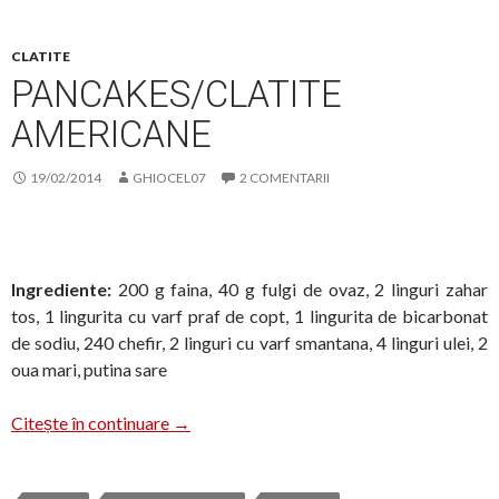
CLATITE
PANCAKES/CLATITE
AMERICANE
19/02/2014
GHIOCEL07
2 COMENTARII
Ingrediente:
200 g faina, 40 g fulgi de ovaz, 2 linguri zahar
tos, 1 lingurita cu varf praf de copt, 1 lingurita de bicarbonat
de sodiu, 240 chefir, 2 linguri cu varf smantana, 4 linguri ulei, 2
oua mari, putina sare
Pancakes/clatite americane
Citește în continuare
→