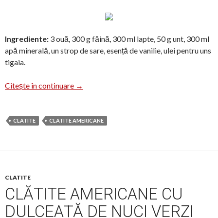
Ingrediente:
3 ouă, 300 g făină, 300 ml lapte, 50 g unt, 300 ml
apă minerală, un strop de sare, esență de vanilie, ulei pentru uns
tigaia.
Clătite cu gem
Citește în continuare
→
CLATITE
CLATITE AMERICANE
CLATITE
CLĂTITE AMERICANE CU
DULCEAȚĂ DE NUCI VERZI