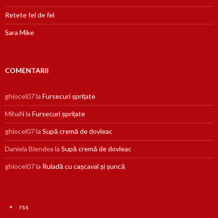
Retete fel de fel
Sara Mike
COMENTARII
ghiocel07
la
Fursecuri șprițate
MihaN
la
Fursecuri șprițate
ghiocel07
la
Supă cremă de dovleac
Daniela Blendea
la
Supă cremă de dovleac
ghiocel07
la
Ruladă cu cașcaval și șuncă
rss