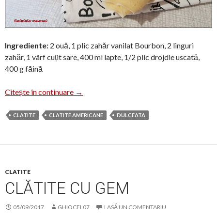
Ingrediente:
2 ouă, 1 plic zahăr vanilat Bourbon, 2 linguri
zahăr, 1 vârf cuțit sare, 400 ml lapte, 1/2 plic drojdie uscată,
400 g făină
Clătite cu drojdie
Citește în continuare
→
CLATITE
CLATITE AMERICANE
DULCEATA
CLATITE
CLĂTITE CU GEM
05/09/2017
GHIOCEL07
LASĂ UN COMENTARIU