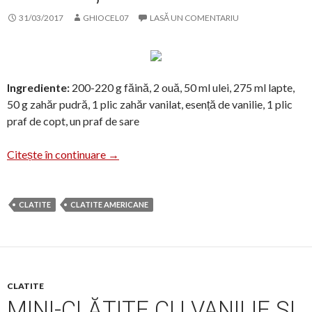
31/03/2017
GHIOCEL07
LASĂ UN COMENTARIU
Ingrediente:
200-220 g făină, 2 ouă, 50 ml ulei, 275 ml lapte,
50 g zahăr pudră, 1 plic zahăr vanilat, esență de vanilie, 1 plic
praf de copt, un praf de sare
Clătite americane cu dulceață de nuci verzi
Citește în continuare
→
CLATITE
CLATITE AMERICANE
CLATITE
MINI-CLĂTITE CU VANILIE ȘI