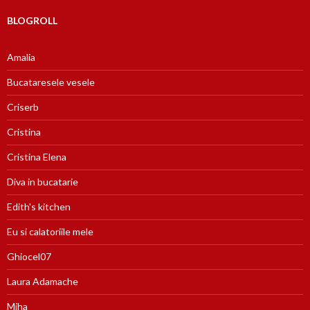
BLOGROLL
Amalia
Bucataresele vesele
Criserb
Cristina
Cristina Elena
Diva in bucatarie
Edith's kitchen
Eu si calatoriile mele
Ghiocel07
Laura Adamache
Miha