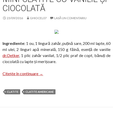
CIOCOLATĂ
23/09/2016
GHIOCEL07
LASĂ UN COMENTARIU
Ingrediente:
1 ou, 1 lingură zahăr, puțină sare, 200 ml lapte, 60
ml ulei, 2 linguri apă minerală, 150 g făină, esență de vanilie
dr.Oetker
, 1 plic zahăr vanilat, 1/2 plic praf de copt, bănuți de
ciocolată cu lapte și merișoare.
Mini-clătite cu vanilie și ciocolată
Citește în continuare
→
CLATITE
CLATITE AMERICANE