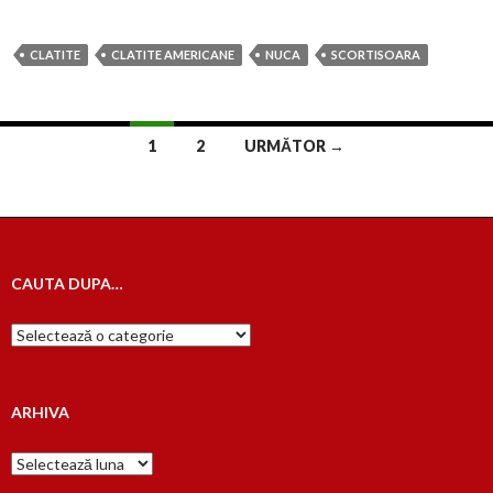
CLATITE
CLATITE AMERICANE
NUCA
SCORTISOARA
Navigare
1
2
URMĂTOR →
în
articole
CAUTA DUPA…
Cauta
dupa…
ARHIVA
Arhiva