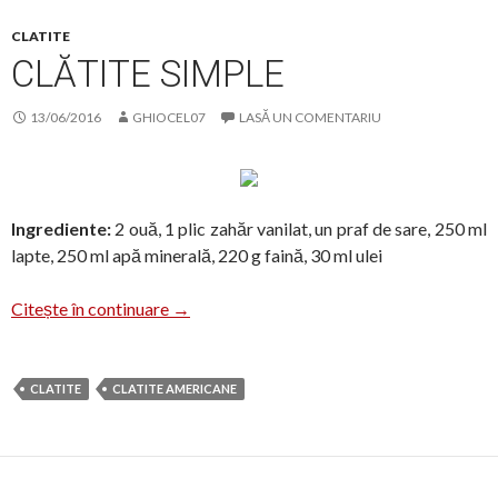
CLATITE
CLĂTITE SIMPLE
13/06/2016
GHIOCEL07
LASĂ UN COMENTARIU
Ingrediente:
2 ouă, 1 plic zahăr vanilat, un praf de sare, 250 ml
lapte, 250 ml apă minerală, 220 g faină, 30 ml ulei
Clătite simple
Citește în continuare
→
CLATITE
CLATITE AMERICANE