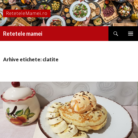
Caută
Retetele mamei
SARI
MENIU
LA
PRINCI
CONȚINUT
Arhive etichete: clatite