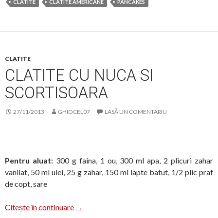
CLATITE
CLATITE AMERICANE
PANCAKES
CLATITE
CLATITE CU NUCA SI
SCORTISOARA
27/11/2013
GHIOCEL07
LASĂ UN COMENTARIU
Pentru aluat:
300 g faina, 1 ou, 300 ml apa, 2 plicuri zahar
vanilat, 50 ml ulei, 25 g zahar, 150 ml lapte batut, 1/2 plic praf
de copt, sare
Clatite cu nuca si scortisoara
Citește în continuare
→