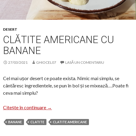
DESERT
CLĂTITE AMERICANE CU
BANANE
27/03/2021
GHIOCEL07
LASĂ UN COMENTARIU
Cel mai ușor desert ce poate exista. Nimic mai simplu, se
cântăresc ingredientele, se pun în bol și se mixează….Poate fi
ceva mai simplu?
Clătite americane cu banane
Citește în continuare
→
BANANE
CLATITE
CLATITE AMERICANE