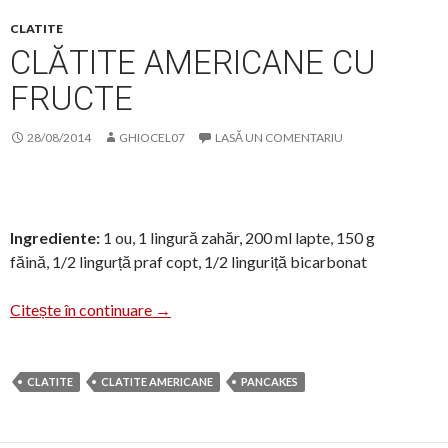
CLATITE
CLĂTITE AMERICANE CU
FRUCTE
28/08/2014
GHIOCEL07
LASĂ UN COMENTARIU
Ingrediente:
1 ou, 1 lingură zahăr, 200 ml lapte, 150 g
făină, 1/2 lingurță praf copt, 1/2 linguriță bicarbonat
Clătite americane cu fructe
Citește în continuare
→
CLATITE
CLATITE AMERICANE
PANCAKES