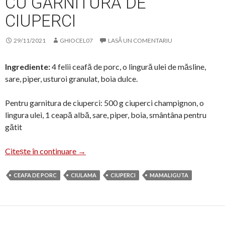
CU GARNITURĂ DE
CIUPERCI
29/11/2021
GHIOCEL07
LASĂ UN COMENTARIU
Ingrediente:
4 felii ceafă de porc, o lingură ulei de măsline,
sare, piper, usturoi granulat, boia dulce.
Pentru garnitura de ciuperci: 500 g ciuperci champignon, o
lingura ulei, 1 ceapă albă, sare, piper, boia, smântâna pentru
gătit
Ceafă de porc înăbușită cu garnitură de ci
Citește în continuare
→
CEAFA DE PORC
CIULAMA
CIUPERCI
MAMALIGUTA