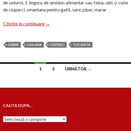
de usturoi, 1 lingura de amidon alimentar sau faina, ulei, o cutie
de ciuperci, smantana pentru gatit, sare, piper, marar
Ciulama cu mamaliguta
Citește în continuare
→
CARNE
CIULAMA
CIUPERCI
TOCANITA
Navigare
1
2
URMĂTOR →
în
articole
CAUTA DUPA…
Cauta
dupa…