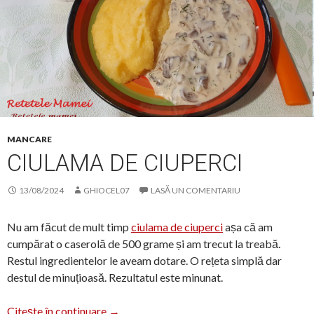
MANCARE
CIULAMA DE CIUPERCI
13/08/2024
GHIOCEL07
LASĂ UN COMENTARIU
Nu am făcut de mult timp
ciulama de ciuperci
așa că am
cumpărat o caserolă de 500 grame și am trecut la treabă.
Restul ingredientelor le aveam dotare. O rețeta simplă dar
destul de minuțioasă. Rezultatul este minunat.
Ciulama de ciuperci
Citește în continuare
→