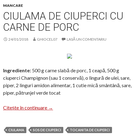
MANCARE
CIULAMA DE CIUPERCI CU
CARNE DE PORC
24/01/2018
GHIOCEL07
LASĂ UN COMENTARIU
Ingrediente:
500 g carne slabă de porc, 1 ceapă, 500 g
ciuperci Champignon (sau 1 conservă), o lingură de ulei, sare,
piper, 2 linguri amidon alimentar, 1 cutie mică smântână, sare,
piper, pătrunjel verde tocat
Ciulama de ciuperci cu carne de porc
Citește în continuare
→
CIULAMA
SOS DE CIUPERCI
TOCANITA DE CIUPERCI