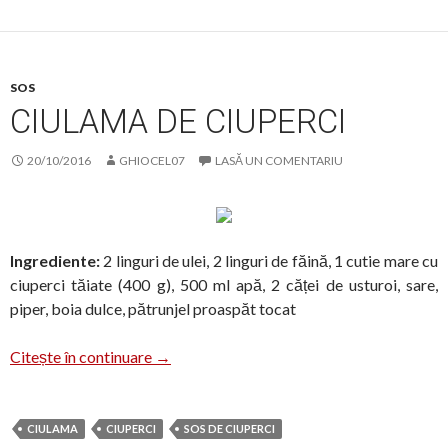
SOS
CIULAMA DE CIUPERCI
20/10/2016
GHIOCEL07
LASĂ UN COMENTARIU
Ingrediente:
2 linguri de ulei, 2 linguri de făină, 1 cutie mare cu
ciuperci tăiate (400 g), 500 ml apă, 2 căței de usturoi, sare,
piper, boia dulce, pătrunjel proaspăt tocat
Ciulama de ciuperci
Citește în continuare
→
CIULAMA
CIUPERCI
SOS DE CIUPERCI