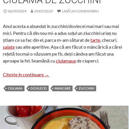
06/09/2024
GHIOCEL07
LASĂ UN COMENTARIU
Anul acesta a abundat în zucchini/dovlecei mai mari sau mai
mici. Pentru că din nou mi-a adus soțul un ziucchini uriaș nu
știam ce sa fac din el, parca m-am săturat de
tarte
, checuri,
salate
sau alte aperitive. Așa că am făcut o mâncărică a cărei
rețetă tocmai o văzusem pe fb, deși cândva am făcut una
aproape la fel. Seamănă cu
ciulamaua
de ciuperci.
Ciulama de zucchini
Citește în continuare
→
CIULAMA
DOVLECEI
MANCARE
ZUCCHINI