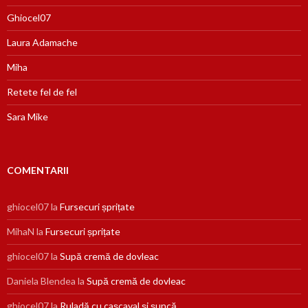
Ghiocel07
Laura Adamache
Miha
Retete fel de fel
Sara Mike
COMENTARII
ghiocel07
la
Fursecuri șprițate
MihaN
la
Fursecuri șprițate
ghiocel07
la
Supă cremă de dovleac
Daniela Blendea
la
Supă cremă de dovleac
ghiocel07
la
Ruladă cu cașcaval și șuncă