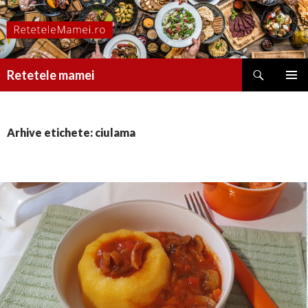
Caută
Retetele mamei
SARI
MENIU
LA
PRINCI
CONȚINUT
Arhive etichete: ciulama