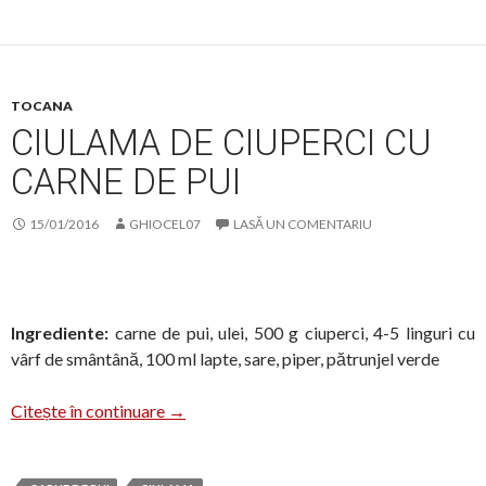
TOCANA
CIULAMA DE CIUPERCI CU
CARNE DE PUI
15/01/2016
GHIOCEL07
LASĂ UN COMENTARIU
Ingrediente:
carne de pui, ulei, 500 g ciuperci, 4-5 linguri cu
vârf de smântână, 100 ml lapte, sare, piper, pătrunjel verde
Ciulama de ciuperci cu carne de pui
Citește în continuare
→