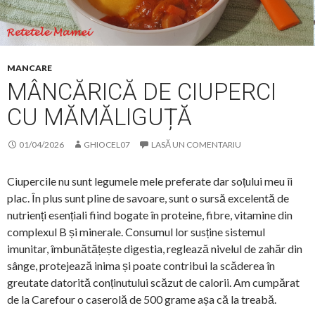
MANCARE
MÂNCĂRICĂ DE CIUPERCI
CU MĂMĂLIGUȚĂ
01/04/2026
GHIOCEL07
LASĂ UN COMENTARIU
Ciupercile nu sunt legumele mele preferate dar soțului meu îi
plac. În plus sunt pline de savoare, sunt o sursă excelentă de
nutrienți esențiali fiind bogate în proteine, fibre, vitamine din
complexul B și minerale. Consumul lor susține sistemul
imunitar, îmbunătățește digestia, reglează nivelul de zahăr din
sânge, protejează inima și poate contribui la scăderea în
greutate datorită conținutului scăzut de calorii. Am cumpărat
de la Carefour o caserolă de 500 grame așa că la treabă.