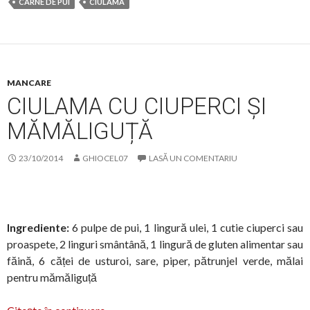
CARNE DE PUI
CIULAMA
MANCARE
CIULAMA CU CIUPERCI ȘI
MĂMĂLIGUȚĂ
23/10/2014
GHIOCEL07
LASĂ UN COMENTARIU
Ingrediente:
6 pulpe de pui, 1 lingură ulei, 1 cutie ciuperci sau
proaspete, 2 linguri smântână, 1 lingură de gluten alimentar sau
făină, 6 căței de usturoi, sare, piper, pătrunjel verde, mălai
pentru mămăliguță
Ciulama cu ciuperci și mămăliguță