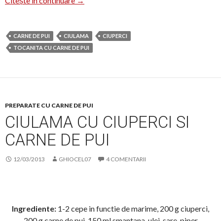
Citește în continuare
→
CARNE DE PUI
CIULAMA
CIUPERCI
TOCANITA CU CARNE DE PUI
PREPARATE CU CARNE DE PUI
CIULAMA CU CIUPERCI SI
CARNE DE PUI
12/03/2013
GHIOCEL07
4 COMENTARII
Ingrediente:
1-2 cepe in functie de marime, 200 g ciuperci,
200 g carne de pui, 150 ml smantana, ulei, sare, piper