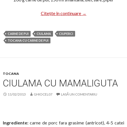
Ciulama cu ciuperci si c
Citește în continuare
→
CARNE DE PUI
CIULAMA
CIUPERCI
TOCANA CU CARNE DE PUI
TOCANA
CIULAMA CU MAMALIGUTA
11/02/2013
GHIOCEL07
LASĂ UN COMENTARIU
Ingrediente:
carne de porc fara grasime (antricot), 4-5 catei