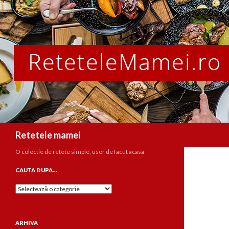
Caută
Retetele mamei
O colectie de retete simple, usor de facut acasa
CAUTA DUPA…
Cauta
dupa…
ARHIVA