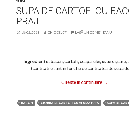
SUPA
SUPA DE CARTOFI CU BA
PRAJIT
18/02/2013
GHIOCEL07
LASĂ UN COMENTARIU
Ingrediente:
bacon, cartofi, ceapa, ulei, usturoi, sare,
(cantitatile sunt in functie de cantitatea de supa do
Supa de carto
Citește în continuare
→
BACON
CIORBA DE CARTOFI CU AFUMATURA
SUPA DE CAR