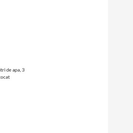
tri de apa, 3
 tocat
za