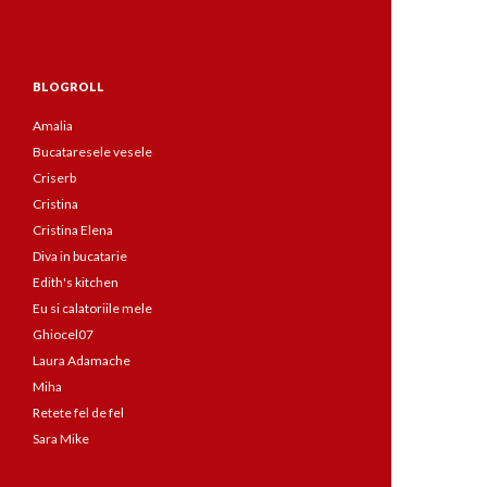
BLOGROLL
Amalia
Bucataresele vesele
Criserb
Cristina
Cristina Elena
Diva in bucatarie
Edith's kitchen
Eu si calatoriile mele
Ghiocel07
Laura Adamache
Miha
Retete fel de fel
Sara Mike