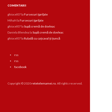
COMENTARII
ghiocel07
la
Fursecuri șprițate
MihaN
la
Fursecuri șprițate
ghiocel07
la
Supă cremă de dovleac
Daniela Blendea
la
Supă cremă de dovleac
ghiocel07
la
Ruladă cu cașcaval și șuncă
rss
rss
facebook
Copyright © 2020
retetelemamei.ro
. All rights reserved.