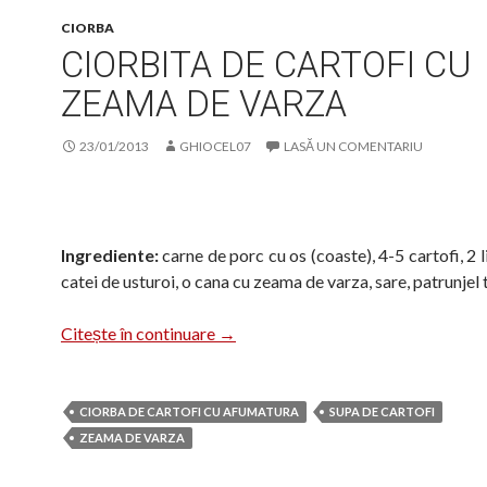
CIORBA
CIORBITA DE CARTOFI CU
ZEAMA DE VARZA
23/01/2013
GHIOCEL07
LASĂ UN COMENTARIU
Ingrediente:
carne de porc cu os (coaste), 4-5 cartofi, 2 li
catei de usturoi, o cana cu zeama de varza, sare, patrunjel
Ciorbita de cartofi cu zeama de var
Citește în continuare
→
CIORBA DE CARTOFI CU AFUMATURA
SUPA DE CARTOFI
ZEAMA DE VARZA