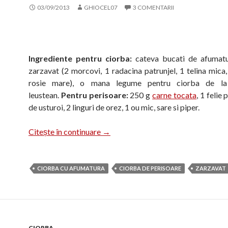
03/09/2013
GHIOCEL07
3 COMENTARII
Ingrediente pentru ciorba:
cateva bucati de afumatur
zarzavat (2 morcovi, 1 radacina patrunjel, 1 telina mica,
rosie mare), o mana legume pentru ciorba de la 
leustean.
Pentru perisoare:
250 g
carne tocata
, 1 felie 
de usturoi, 2 linguri de orez, 1 ou mic, sare si piper.
Ciorba de perisoare
Citește în continuare
→
CIORBA CU AFUMATURA
CIORBA DE PERISOARE
ZARZAVAT
CIORBA