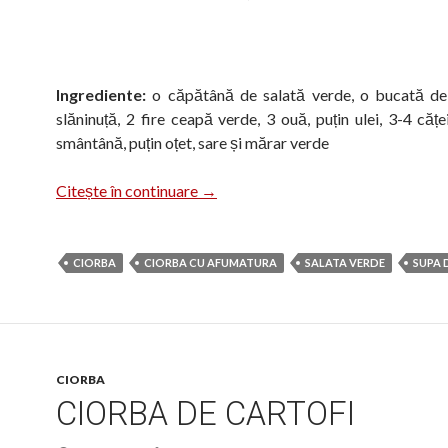
Ingrediente:
o căpătână de salată verde, o bucată de 
slăninuță, 2 fire ceapă verde, 3 ouă, puțin ulei, 3-4 cățe
smântână, puțin oțet, sare și mărar verde
Ciorbă de salată cu omletă
Citește în continuare
→
CIORBA
CIORBA CU AFUMATURA
SALATA VERDE
SUPA 
CIORBA
CIORBA DE CARTOFI