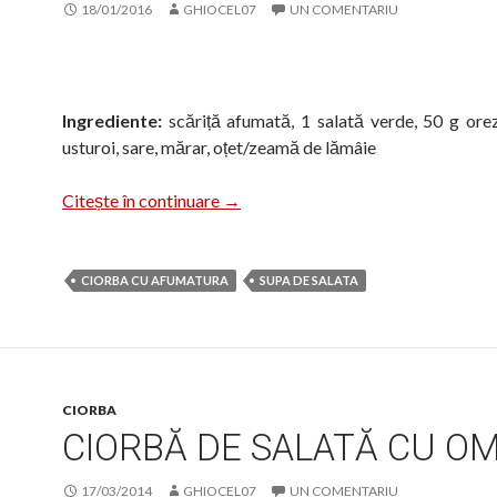
18/01/2016
GHIOCEL07
UN COMENTARIU
Ingrediente:
scăriță afumată, 1 salată verde, 50 g orez
usturoi, sare, mărar, oțet/zeamă de lămâie
Ciorbă de salată
Citește în continuare
→
CIORBA CU AFUMATURA
SUPA DE SALATA
CIORBA
CIORBĂ DE SALATĂ CU O
17/03/2014
GHIOCEL07
UN COMENTARIU