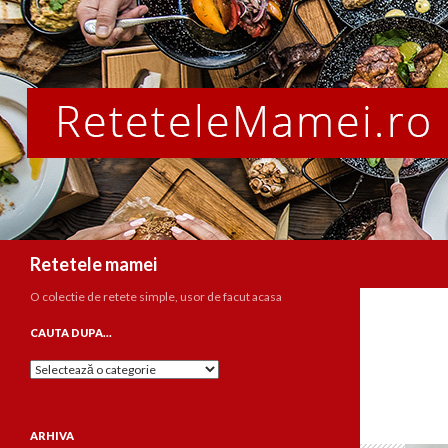
Caută
Retetele mamei
O colectie de retete simple, usor de facut acasa
CAUTA DUPA…
Cauta
dupa…
ARHIVA