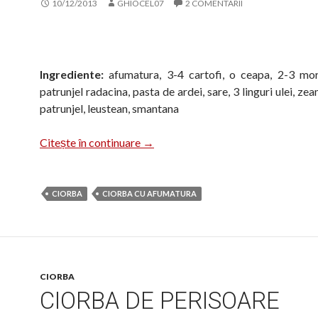
10/12/2013
GHIOCEL07
2 COMENTARII
Ingrediente:
afumatura, 3-4
cartofi, o ceapa, 2-3 morc
patrunjel radacina, pasta de ardei, sare, 3 linguri ulei, ze
patrunjel, leustean, smantana
Ciorba de cartofi
Citește în continuare
→
CIORBA
CIORBA CU AFUMATURA
CIORBA
CIORBA DE PERISOARE