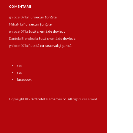
COMENTARII
ghiocel07
la
Fursecuri șprițate
MihaN
la
Fursecuri șprițate
ghiocel07
la
Supă cremă de dovleac
Daniela Blendea
la
Supă cremă de dovleac
ghiocel07
la
Ruladă cu cașcaval și șuncă
rss
rss
facebook
Copyright © 2020
retetelemamei.ro
. All rights reserved.