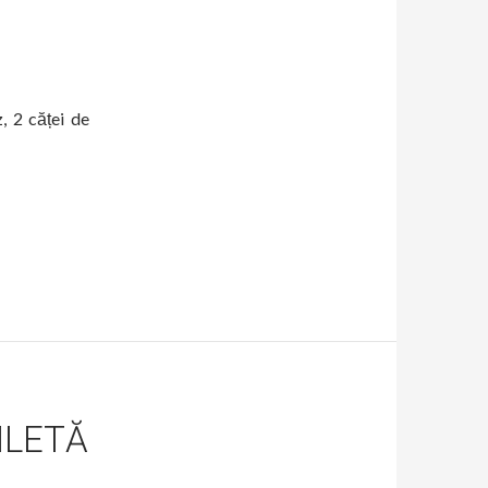
, 2 căței de
MLETĂ