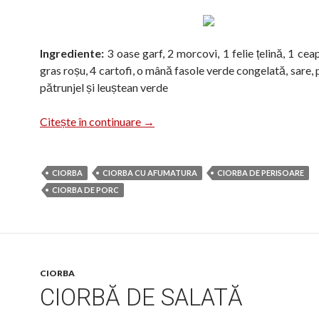
Ingrediente:
3 oase garf, 2 morcovi, 1 felie țelină, 1 cea
gras roșu, 4 cartofi, o mână fasole verde congelată, sare, p
pătrunjel și leuștean verde
Ciorba cu oase garf
Citește în continuare
→
CIORBA
CIORBA CU AFUMATURA
CIORBA DE PERISOARE
CIORBA DE PORC
CIORBA
CIORBĂ DE SALATĂ