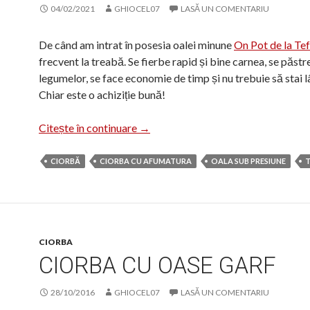
04/02/2021
GHIOCEL07
LASĂ UN COMENTARIU
De când am intrat în posesia oalei minune
On Pot de la Tef
frecvent la treabă. Se fierbe rapid și bine carnea, se păs
legumelor, se face economie de timp și nu trebuie să stai l
Chiar este o achiziție bună!
Ciorbă cu afumătură în oala sub pre
Citește în continuare
→
CIORBĂ
CIORBA CU AFUMATURA
OALA SUB PRESIUNE
T
CIORBA
CIORBA CU OASE GARF
28/10/2016
GHIOCEL07
LASĂ UN COMENTARIU