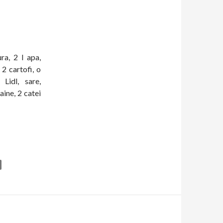
a, 2 l apa,
 2 cartofi, o
Lidl, sare,
paine, 2 catei