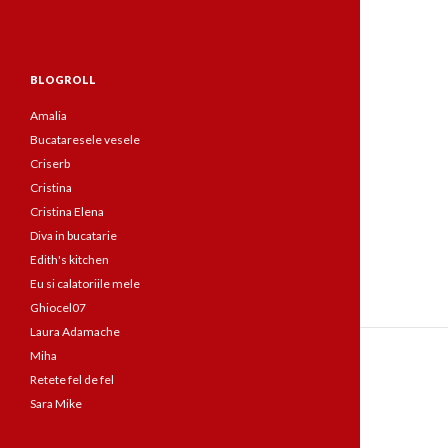
BLOGROLL
Amalia
Bucataresele vesele
Criserb
Cristina
Cristina Elena
Diva in bucatarie
Edith's kitchen
Eu si calatoriile mele
Ghiocel07
Laura Adamache
Miha
Retete fel de fel
Sara Mike