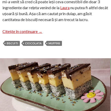
mi-a venit să cred că poate ieși ceva comestibil din doar 3
ingrediente dar rețeta venind de la
Laura
nu putea fi altfel decât
ușoară și bună. Așa că am cautat prin dulap, am găsit
cantitatea de biscuiți necesară și am trecut la lucru.
Muffins din biscuiți
Citește în continuare
→
BISCUITI
CIOCOLATA
MUFFINS