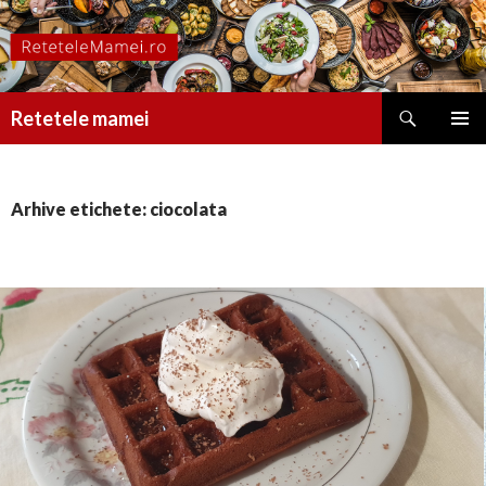
Caută
Retetele mamei
SARI
MENIU
LA
PRINCI
CONȚINUT
Arhive etichete: ciocolata