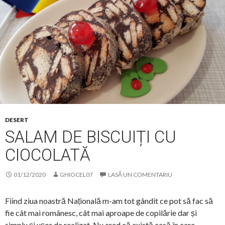
DESERT
SALAM DE BISCUIȚI CU
CIOCOLATĂ
01/12/2020
GHIOCEL07
LASĂ UN COMENTARIU
Fiind ziua noastră Națională m-am tot gândit ce pot să fac să
fie cât mai românesc, cât mai aproape de copilărie dar și
simplu și ușor de realizat. Nu cred că există casă în care