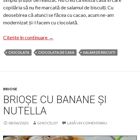
copilăria să nu fie marcată de salamul de biscuiți. Cu
deosebirea că atunci se făcea cu cacao, acum ne-am
modernizat și-l facem cu ciocolată.
Salam de biscuiți cu ciocolată
Citește în continuare
→
CIOCOLATA
CIOCOLATA DE CASA
SALAM DE BISCUITI
BRIOSE
BRIOȘE CU BANANE ȘI
NUTELLA
08/06/2020
GHIOCEL07
LASĂ UN COMENTARIU