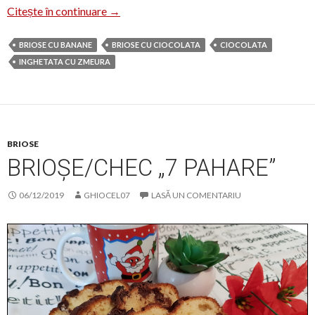
Brioșe cu banane și Nutella
Citește în continuare
→
BRIOSE CU BANANE
BRIOSE CU CIOCOLATA
CIOCOLATA
INGHETATA CU ZMEURA
BRIOSE
BRIOȘE/CHEC „7 PAHARE”
06/12/2019
GHIOCEL07
LASĂ UN COMENTARIU