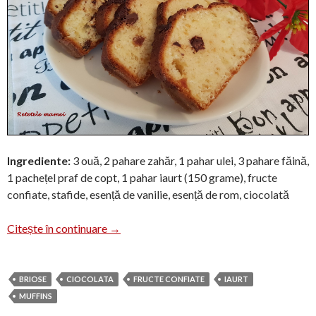
Ingrediente:
3 ouă, 2 pahare zahăr, 1 pahar ulei, 3 pahare făină,
1 pachețel praf de copt, 1 pahar iaurt (150 grame), fructe
confiate, stafide, esență de vanilie, esență de rom, ciocolată
Brioșe/chec „7 pahare”
Citește în continuare
→
BRIOSE
CIOCOLATA
FRUCTE CONFIATE
IAURT
MUFFINS