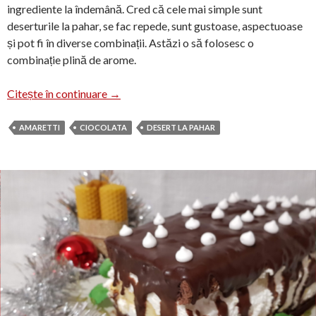
ingrediente la îndemână. Cred că cele mai simple sunt
deserturile la pahar, se fac repede, sunt gustoase, aspectuoase
și pot fi în diverse combinații. Astăzi o să folosesc o
combinație plină de arome.
Desert cu budincă și biscuiți amaretti
Citește în continuare
→
AMARETTI
CIOCOLATA
DESERT LA PAHAR