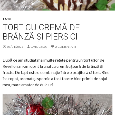
TORT
TORT CU CREMĂ DE
BRÂNZĂ ȘI PIERSICI
05/01/2021
GHIOCEL07
2 COMENTARII
După ce am studiat mai multe rețete pentru un tort ușor de
Revelion, m-am oprit la unul cu cremă ușoară de brânză și
fructe. De fapt este o combinație între o prăjitură și tort. Bine
însiropat, aromat și spornic a fost foarte bine primit de soțul
meu, mare amator de dulciuri.