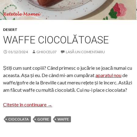
DESERT
WAFFE CIOCOLĂTOASE
01/12/2024
GHIOCEL07
LASĂ UN COMENTARIU
Știți cum sunt copiii? Când primesc o jucărie se joacă numai cu
aceasta. Așa și eu. De când mi-am cumpărat
aparatul nou
de
waffe/gofre de la Breville caut mereu rețete și le încerc. Astăzi
am făcut waffe cu multă ciocolată. Cui nu-i place ciocolata?
Waffe ciocolătoase
Citește în continuare
→
CIOCOLATA
GOFRE
WAFFE