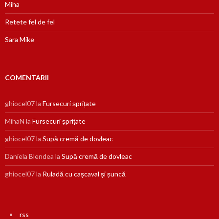
Miha
Retete fel de fel
Sara Mike
COMENTARII
ghiocel07
la
Fursecuri șprițate
MihaN
la
Fursecuri șprițate
ghiocel07
la
Supă cremă de dovleac
Daniela Blendea
la
Supă cremă de dovleac
ghiocel07
la
Ruladă cu cașcaval și șuncă
rss