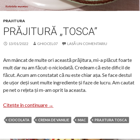
PRAJITURA
PRĂJITURĂ „TOSCA”
13/01/2022
GHIOCEL07
LASĂ UN COMENTARIU
Am mâncat de multe ori această prăjitura, mi-a plăcut foarte
mult dar nu am făcut-o niciodată. Credeam că este dificil de
făcut. Acum am constatat că nu este chiar așa. Se face destul
de ușor deși sunt multe ingrediente și faze de lucru. Am cautat
pe net o rețeta și m-am oprit la aceasta.
Prăjitură „Tosca”
Citește în continuare
→
CIOCOLATA
CREMA DE VANILIE
MAC
PRAJITURA TOSCA