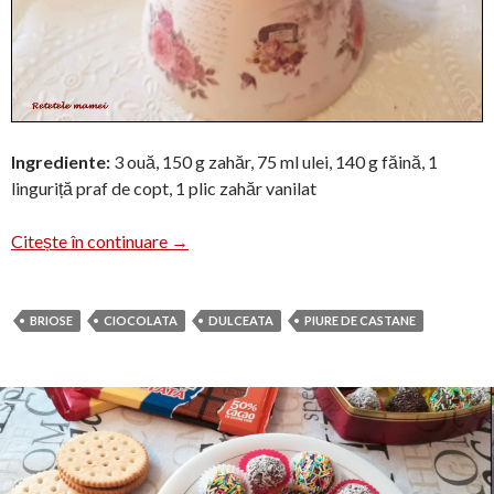
Ingrediente:
3 ouă, 150 g zahăr, 75 ml ulei, 140 g făină, 1
linguriță praf de copt, 1 plic zahăr vanilat
Brioșe umplute cu piure de castane
Citește în continuare
→
BRIOSE
CIOCOLATA
DULCEATA
PIURE DE CASTANE