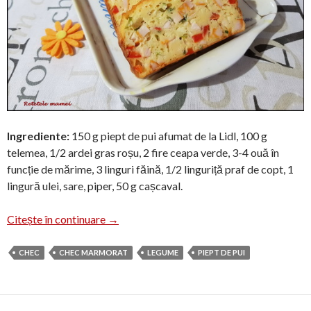
Ingrediente:
150 g piept de pui afumat de la Lidl, 100 g
telemea, 1/2 ardei gras roșu, 2 fire ceapa verde, 3-4 ouă în
funcție de mărime, 3 linguri făină, 1/2 linguriță praf de copt, 1
lingură ulei, sare, piper, 50 g cașcaval.
Chec aperitiv cu piept de pui afumat
Citește în continuare
→
CHEC
CHEC MARMORAT
LEGUME
PIEPT DE PUI