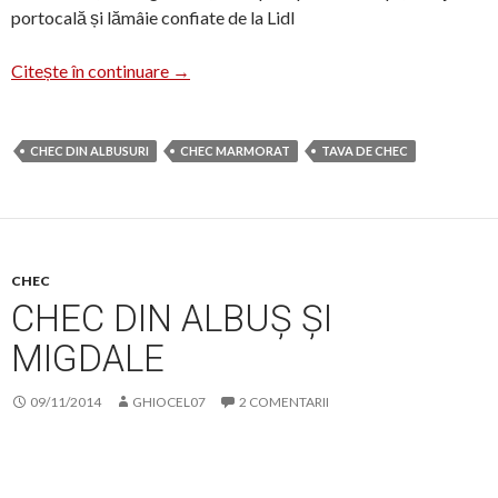
portocală și lămâie confiate de la Lidl
Chec din albușuri cu coajă de citrice
Citește în continuare
→
CHEC DIN ALBUSURI
CHEC MARMORAT
TAVA DE CHEC
CHEC
CHEC DIN ALBUȘ ȘI
MIGDALE
09/11/2014
GHIOCEL07
2 COMENTARII