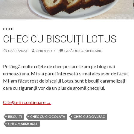
CHEC
CHEC CU BISCUIȚI LOTUS
02/11/2023
GHIOCEL07
LASĂ UN COMENTARIU
Pe lângă multe rețete de chec pe care le am pe blog mai
urmează una. Mi s-a părut interesată și mai ales ușor de făcut.
Mi-am făcut rost de biscuiții Lotus, sunt biscuiți caramelizați
care cu siguranță vor da un plus de aromă checului.
Chec cu biscuiți Lotus
Citește în continuare
→
BISCUITI
CHEC CU CIOCOLATA
CHEC CU DOVLEAC
CHEC MARMORAT