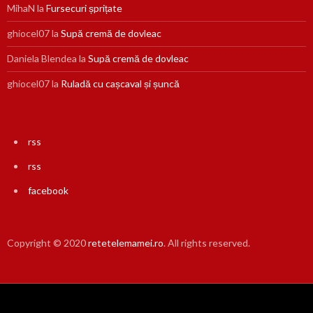
MihaN
la
Fursecuri șprițate
ghiocel07
la
Supă cremă de dovleac
Daniela Blendea
la
Supă cremă de dovleac
ghiocel07
la
Ruladă cu cașcaval și șuncă
rss
rss
facebook
Copyright © 2020
retetelemamei.ro
. All rights reserved.