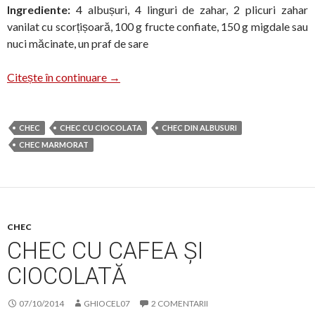
Ingrediente:
4 albușuri, 4 linguri de zahar, 2 plicuri zahar
vanilat cu scorțișoară, 100 g fructe confiate, 150 g migdale sau
nuci măcinate, un praf de sare
Chec din albuș și migdale
Citește în continuare
→
CHEC
CHEC CU CIOCOLATA
CHEC DIN ALBUSURI
CHEC MARMORAT
CHEC
CHEC CU CAFEA ȘI
CIOCOLATĂ
07/10/2014
GHIOCEL07
2 COMENTARII