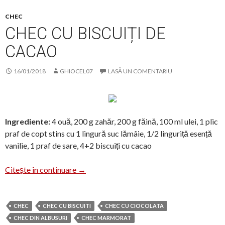
CHEC
CHEC CU BISCUIȚI DE
CACAO
16/01/2018
GHIOCEL07
LASĂ UN COMENTARIU
Ingrediente:
4 ouă, 200 g zahăr, 200 g făină, 100 ml ulei, 1 plic
praf de copt stins cu 1 lingură suc lămâie, 1/2 linguriță esență
vanilie, 1 praf de sare, 4+2 biscuiți cu cacao
Chec cu biscuiți de cacao
Citește în continuare
→
CHEC
CHEC CU BISCUITI
CHEC CU CIOCOLATA
CHEC DIN ALBUSURI
CHEC MARMORAT