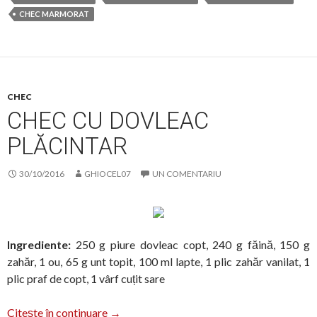
CHEC MARMORAT
CHEC
CHEC CU DOVLEAC
PLĂCINTAR
30/10/2016
GHIOCEL07
UN COMENTARIU
Ingrediente:
250 g piure dovleac copt, 240 g făină, 150 g
zahăr, 1 ou, 65 g unt topit, 100 ml lapte, 1 plic zahăr vanilat, 1
plic praf de copt, 1 vârf cuțit sare
Chec cu dovleac plăcintar
Citește în continuare
→