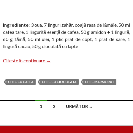
Ingrediente:
3 oua, 7 linguri zahăr, coajă rasa de lămâie, 50 ml
cafea tare, 1 linguriță esență de cafea, 50 g amidon + 1 lingură,
60 g făină, 50 ml ulei, 1 plic praf de copt, 1 praf de sare, 1
lingură cacao, 50 g ciocolată cu lapte
Chec cu cafea și ciocolată
Citește în continuare
→
CHEC CU CAFEA
CHEC CU CIOCOLATA
CHEC MARMORAT
Navigare
1
2
URMĂTOR →
în
articole