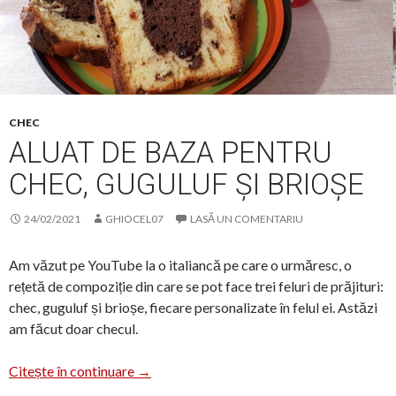
CHEC
ALUAT DE BAZA PENTRU
CHEC, GUGULUF ȘI BRIOȘE
24/02/2021
GHIOCEL07
LASĂ UN COMENTARIU
Am văzut pe YouTube la o italiancă pe care o urmăresc, o
rețetă de compoziție din care se pot face trei feluri de prăjituri:
chec, guguluf și brioșe, fiecare personalizate în felul ei. Astăzi
am făcut doar checul.
Aluat de baza pentru chec, guguluf și brioș
Citește în continuare
→