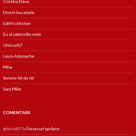
Cristina Elena
Diva in bucatarie
Edith's kitchen
Eu si calatoriile mele
Ghiocel07
Laura Adamache
Miha
Retete fel de fel
Sara Mike
COMENTARII
ghiocel07
la
Fursecuri șprițate