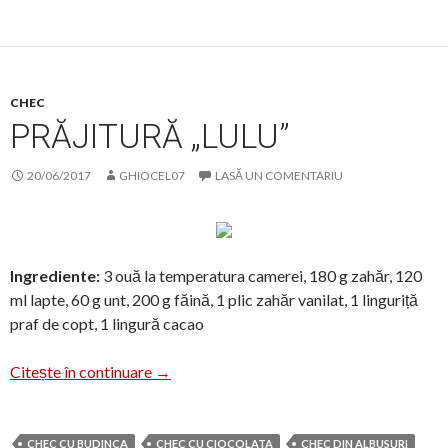
CHEC
PRĂJITURĂ „LULU”
20/06/2017
GHIOCEL07
LASĂ UN COMENTARIU
Ingrediente:
3 ouă la temperatura camerei, 180 g zahăr, 120
ml lapte, 60 g unt, 200 g făină, 1 plic zahăr vanilat, 1 linguriță
praf de copt, 1 lingură cacao
Prăjitură „Lulu”
Citește în continuare
→
CHEC CU BUDINCA
CHEC CU CIOCOLATA
CHEC DIN ALBUSURI