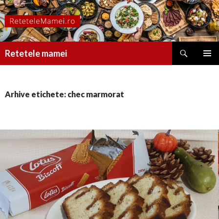
Caută
Retetele mamei
SARI
MENIU
LA
PRINCI
CONȚINUT
Arhive etichete: chec marmorat