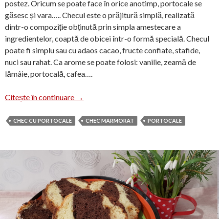
postez. Oricum se poate face în orice anotimp, portocale se
găsesc și vara….. Checul este o prăjitură simplă, realizată
dintr-o compoziție obținută prin simpla amestecare a
ingredientelor, coaptă de obicei într-o formă specială. Checul
poate fi simplu sau cu adaos cacao, fructe confiate, stafide,
nuci sau rahat. Ca arome se poate folosi: vanilie, zeamă de
lămâie, portocală, cafea….
Chec cu portocale
Citește în continuare
→
CHEC CU PORTOCALE
CHEC MARMORAT
PORTOCALE