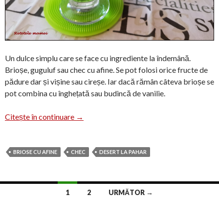
Un dulce simplu care se face cu ingrediente la îndemână.
Brioșe, guguluf sau chec cu afine. Se pot folosi orice fructe de
pădure dar și vișine sau cireșe. Iar dacă rămân câteva brioșe se
pot combina cu înghețată sau budincă de vanilie.
Brioșe și mini-chec cu afine
Citește în continuare
→
BRIOSE CU AFINE
CHEC
DESERT LA PAHAR
Navigare
1
2
URMĂTOR →
în