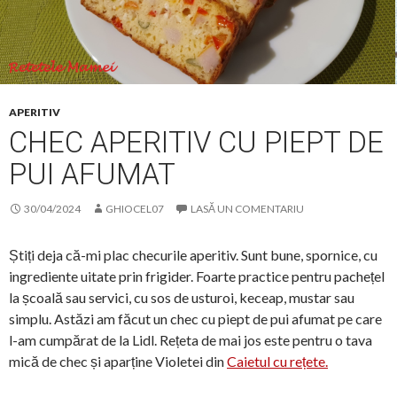
APERITIV
CHEC APERITIV CU PIEPT DE
PUI AFUMAT
30/04/2024
GHIOCEL07
LASĂ UN COMENTARIU
Știți deja că-mi plac checurile aperitiv. Sunt bune, spornice, cu
ingrediente uitate prin frigider. Foarte practice pentru pachețel
la școală sau servici, cu sos de usturoi, keceap, mustar sau
simplu. Astăzi am făcut un chec cu piept de pui afumat pe care
l-am cumpărat de la Lidl. Rețeta de mai jos este pentru o tava
mică de chec și aparține Violetei din
Caietul cu rețete.