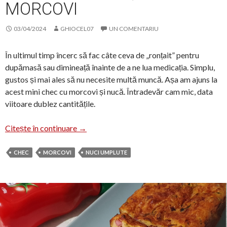
MORCOVI
03/04/2024
GHIOCEL07
UN COMENTARIU
În ultimul timp încerc să fac câte ceva de „ronțait” pentru
dupămasă sau dimineață înainte de a ne lua medicația. Simplu,
gustos și mai ales să nu necesite multă muncă. Așa am ajuns la
acest mini chec cu morcovi și nucă. Întradevăr cam mic, data
viitoare dublez cantitățile.
Checul iepurașului, cu morcovi
Citește în continuare
→
CHEC
MORCOVI
NUCI UMPLUTE