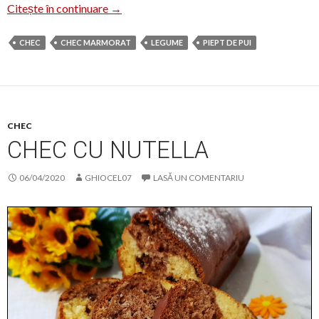
Chec aperitiv cu piept de pui afumat
Citește în continuare
→
CHEC
CHEC MARMORAT
LEGUME
PIEPT DE PUI
CHEC
CHEC CU NUTELLA
06/04/2020
GHIOCEL07
LASĂ UN COMENTARIU