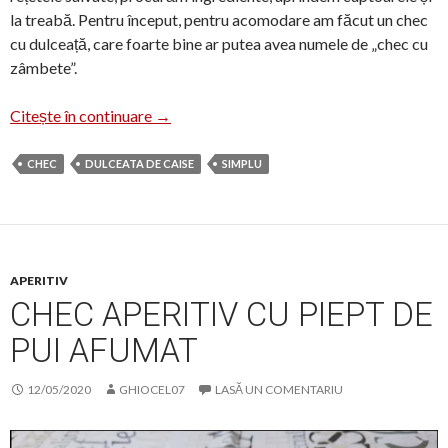
la treabă. Pentru început, pentru acomodare am făcut un chec
cu dulceață, care foarte bine ar putea avea numele de „chec cu
zâmbete”.
Chec cu dulceață
Citește în continuare
→
CHEC
DULCEATA DE CAISE
SIMPLU
APERITIV
CHEC APERITIV CU PIEPT DE
PUI AFUMAT
12/05/2020
GHIOCEL07
LASĂ UN COMENTARIU