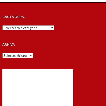
articole
CAUTA DUPA…
Cauta
dupa…
ARHIVA
Arhiva