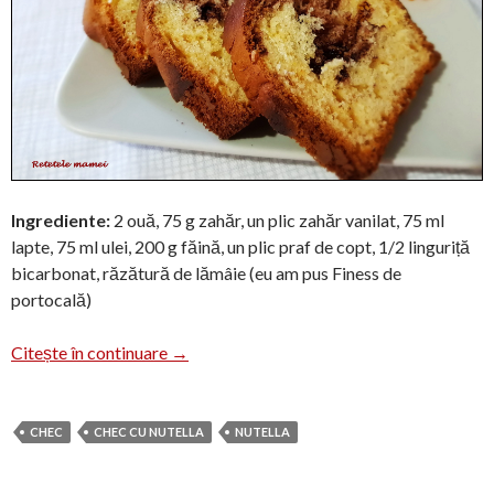
Ingrediente:
2 ouă, 75 g zahăr, un plic zahăr vanilat, 75 ml
lapte, 75 ml ulei, 200 g făină, un plic praf de copt, 1/2 linguriță
bicarbonat, răzătură de lămâie (eu am pus Finess de
portocală)
Chec cu nutella
Citește în continuare
→
CHEC
CHEC CU NUTELLA
NUTELLA