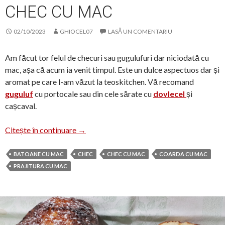
CHEC CU MAC
02/10/2023
GHIOCEL07
LASĂ UN COMENTARIU
Am făcut tor felul de checuri sau gugulufuri dar niciodată cu
mac, așa că acum ia venit timpul. Este un dulce aspectuos dar și
aromat pe care l-am văzut la teoskitchen. Vă recomand
guguluf
cu portocale sau din cele sărate cu
dovlecel
și
cașcaval.
Chec cu mac
Citește în continuare
→
BATOANE CU MAC
CHEC
CHEC CU MAC
COARDA CU MAC
PRAJITURA CU MAC