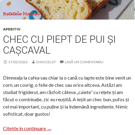
APERITIV
CHEC CU PIEPT DE PUI ȘI
CAȘCAVAL
17/02/2026
GHIOCEL07
LASĂ UN COMENTARIU
Dimneața la cafea sau chiar la o cană cu lapte este bine venit un
corn, un covrig, o felie de chec sau orice altceva. Astăzi am
studiat frigiderul, am răsfoit câteva „caiete” cu rețete și am
făcut o combinație, zic eu reușită. A ieșit un chec bun, pufos și
cel mai important, cu puține și la îndemână ingrediente. Nimic
sofisticat, doar gustos!
Chec cu piept de pui și cașcaval
Citește în continuare
→