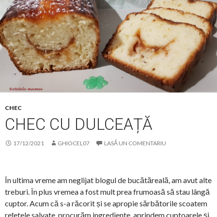
CHEC
CHEC CU DULCEAȚĂ
17/12/2021
GHIOCEL07
LASĂ UN COMENTARIU
În ultima vreme am neglijat blogul de bucătăreală, am avut alte
treburi. În plus vremea a fost mult prea frumoasă să stau lângă
cuptor. Acum că s-a răcorit și se apropie sărbătorile scoatem
rețetele salvate, procurăm ingrediente, aprindem cuptoarele și