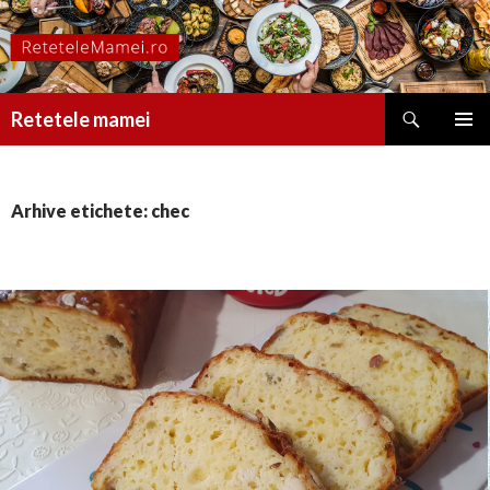
Caută
Retetele mamei
SARI
MENIU
LA
PRINCI
CONȚINUT
Arhive etichete: chec