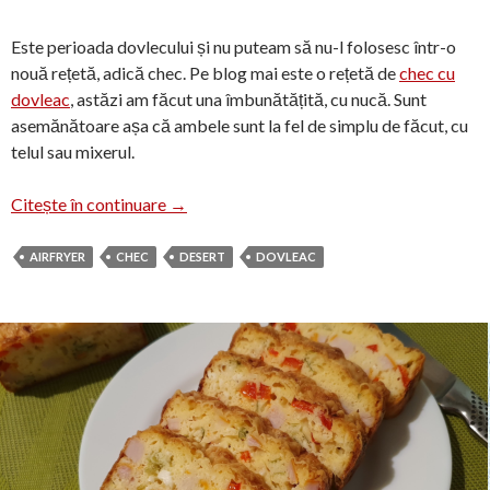
Este perioada dovlecului și nu puteam să nu-l folosesc într-o
nouă rețetă, adică chec. Pe blog mai este o rețetă de
chec cu
dovleac
, astăzi am făcut una îmbunătățită, cu nucă. Sunt
asemănătoare așa că ambele sunt la fel de simplu de făcut, cu
telul sau mixerul.
Chec cu dovleac și nuci
Citește în continuare
→
AIRFRYER
CHEC
DESERT
DOVLEAC