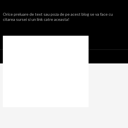
Orice preluare de text sau poza de pe acest blog se va face cu
citarea sursei si un link catre aceasta!
Propulsat cu mândrie de WordPress