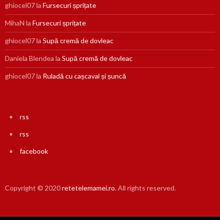
ghiocel07
la
Fursecuri șprițate
MihaN
la
Fursecuri șprițate
ghiocel07
la
Supă cremă de dovleac
Daniela Blendea
la
Supă cremă de dovleac
ghiocel07
la
Ruladă cu cașcaval și șuncă
rss
rss
facebook
Copyright © 2020
retetelemamei.ro
. All rights reserved.