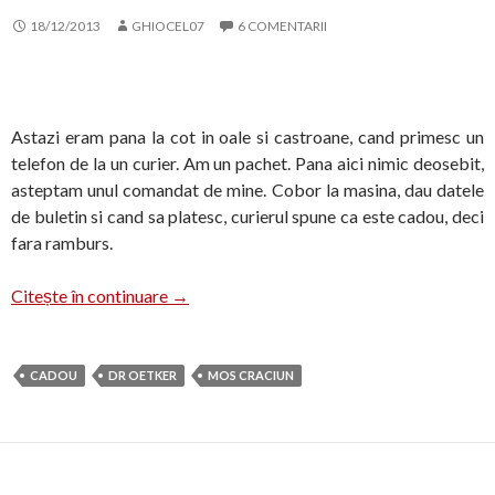
18/12/2013
GHIOCEL07
6 COMENTARII
Astazi eram pana la cot in oale si castroane, cand primesc un
telefon de la un curier. Am un pachet. Pana aici nimic deosebit,
asteptam unul comandat de mine. Cobor la masina, dau datele
de buletin si cand sa platesc, curierul spune ca este cadou, deci
fara ramburs.
Cadou de la Dr.Oetker
Citește în continuare
→
CADOU
DR OETKER
MOS CRACIUN