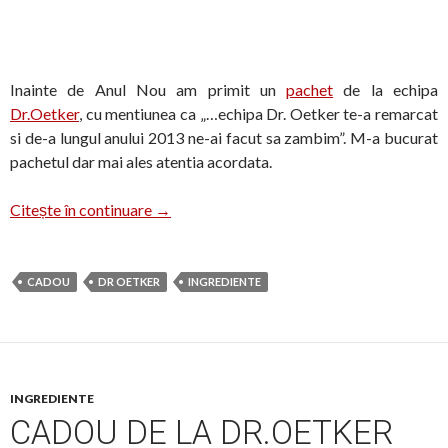
Inainte de Anul Nou am primit un
pachet
de la echipa
Dr.Oetker
, cu mentiunea ca „…echipa Dr. Oetker te-a remarcat
si de-a lungul anului 2013 ne-ai facut sa zambim”. M-a bucurat
pachetul dar mai ales atentia acordata.
Tort cu produse de la Dr.Oetker
Citește în continuare
→
CADOU
DR OETKER
INGREDIENTE
INGREDIENTE
CADOU DE LA DR.OETKER