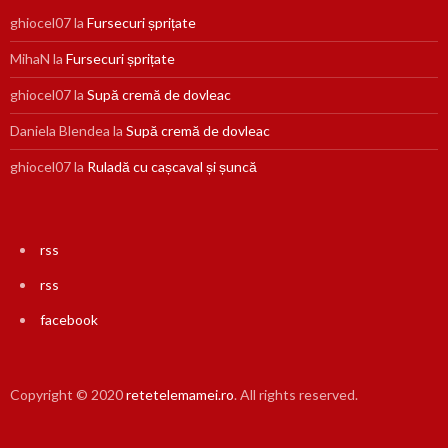
ghiocel07
la
Fursecuri șprițate
MihaN
la
Fursecuri șprițate
ghiocel07
la
Supă cremă de dovleac
Daniela Blendea
la
Supă cremă de dovleac
ghiocel07
la
Ruladă cu cașcaval și șuncă
rss
rss
facebook
Copyright © 2020
retetelemamei.ro
. All rights reserved.