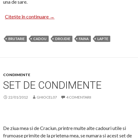
una de sare.
Paine alba imbunatatita
Citește în continuare
→
BRUTARIE
CADOU
DROJDIE
FAINA
LAPTE
CONDIMENTE
SET DE CONDIMENTE
22/01/2012
GHIOCEL07
4 COMENTARII
De ziua mea si de Craciun, printre multe alte cadouri utile si
frumoase primite de la prietena mea, se numara si acest set de