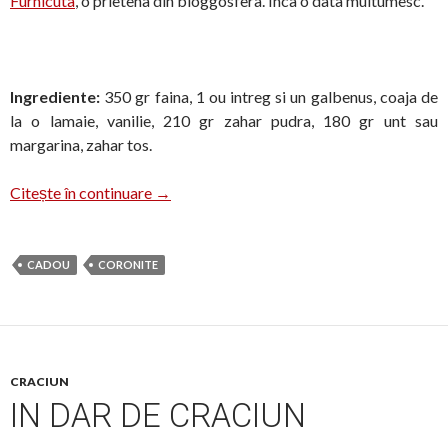
Furnicuta
, o prietena din bloggosfera. Inca o data multumesc.
Ingrediente:
350 gr faina, 1 ou intreg si un galbenus, coaja de
la o lamaie, vanilie, 210 gr zahar pudra, 180 gr unt sau
margarina, zahar tos.
Fursecuri coronite
Citește în continuare
→
CADOU
CORONITE
CRACIUN
IN DAR DE CRACIUN