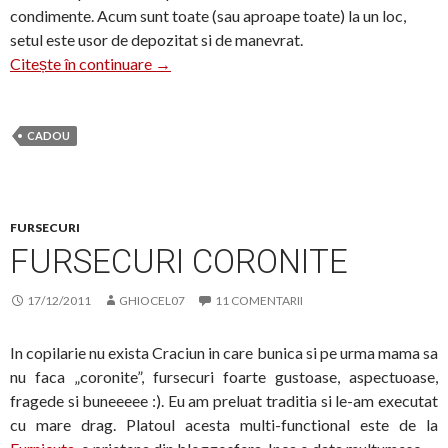
condimente. Acum sunt toate (sau aproape toate) la un loc,
setul este usor de depozitat si de manevrat.
Set de condimente
Citește în continuare
→
CADOU
FURSECURI
FURSECURI CORONITE
17/12/2011
GHIOCEL07
11 COMENTARII
In copilarie nu exista Craciun in care bunica si pe urma mama sa
nu faca „coronite”, fursecuri foarte gustoase, aspectuoase,
fragede si buneeeee :). Eu am preluat traditia si le-am executat
cu mare drag. Platoul acesta multi-functional este de la