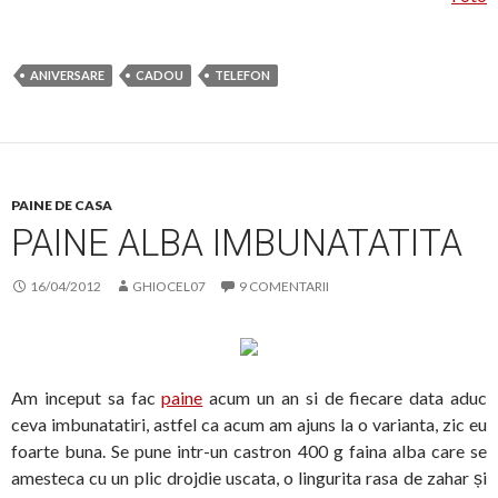
ANIVERSARE
CADOU
TELEFON
PAINE DE CASA
PAINE ALBA IMBUNATATITA
16/04/2012
GHIOCEL07
9 COMENTARII
Am inceput sa fac
paine
acum un an si de fiecare data aduc
ceva imbunatatiri, astfel ca acum am ajuns la o varianta, zic eu
foarte buna. Se pune intr-un castron 400 g faina alba care se
amesteca cu un plic drojdie uscata, o lingurita rasa de zahar și