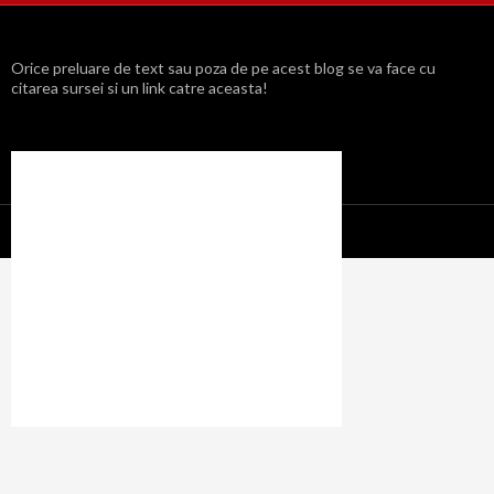
Orice preluare de text sau poza de pe acest blog se va face cu
citarea sursei si un link catre aceasta!
Propulsat cu mândrie de WordPress