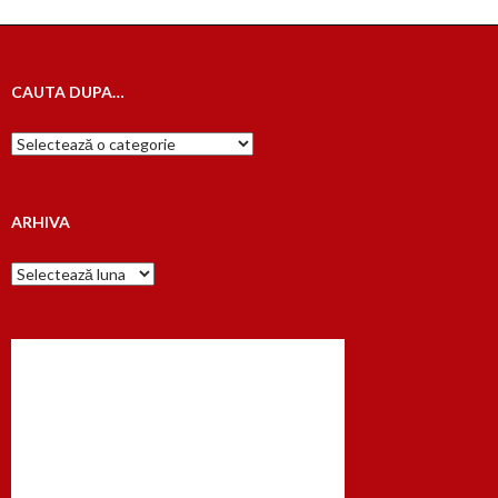
articole
CAUTA DUPA…
Cauta
dupa…
ARHIVA
Arhiva