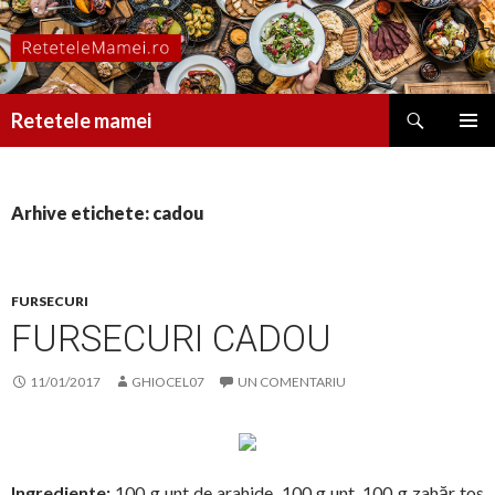
Caută
Retetele mamei
SARI
MENIU
LA
PRINCI
CONȚINUT
Arhive etichete: cadou
FURSECURI
FURSECURI CADOU
11/01/2017
GHIOCEL07
UN COMENTARIU
Ingrediente:
100 g unt de arahide, 100 g unt, 100 g zahăr tos