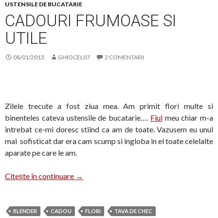
USTENSILE DE BUCATARIE
CADOURI FRUMOASE SI
UTILE
08/01/2013
GHIOCEL07
2 COMENTARII
Zilele trecute a fost ziua mea. Am primit flori multe si
binenteles cateva ustensile de bucatarie….
Fiul
meu chiar m-a
intrebat ce-mi doresc stiind ca am de toate. Vazusem eu unul
mai sofisticat dar era cam scump si ingloba in el toate celelalte
aparate pe care le am.
Cadouri frumoase si utile
Citește în continuare
→
BLENDER
CADOU
FLORI
TAVA DE CHEC