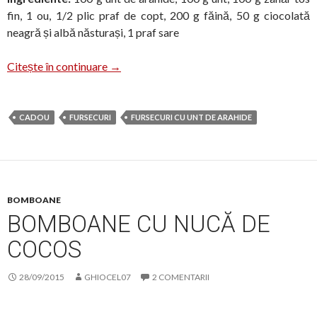
fin, 1 ou, 1/2 plic praf de copt, 200 g făină, 50 g ciocolată
neagră și albă năsturași, 1 praf sare
Fursecuri cadou
Citește în continuare
→
CADOU
FURSECURI
FURSECURI CU UNT DE ARAHIDE
BOMBOANE
BOMBOANE CU NUCĂ DE
COCOS
28/09/2015
GHIOCEL07
2 COMENTARII