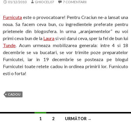
01/12/2010
GHIOCEL07
7 COMENTARII
Furnicuta
este o provocatoare! Pentru Craciun ne-a lansat una
noua. Sa facem ceva bun, cu ingredientele preferate pentru
prietenele din blogosfera. In urma „aranjamentelor” eu voi
primi ceva bun de la
Laura
si voi darui ceva, sper la fel de bun lui
Tunde
. Acum urmeaza mobilizarea generala: intre 4 si 18
decembrie se va bucatari, se vor trimite poze preparatelor
Furnicutei, iar in 19 decembrie se posteaza pe blogul
Furnicutei toate retete cadou in ordinea primirii lor. Furnicuto
esti o forta!
CADOU
Navigare
1
2
URMĂTOR →
în