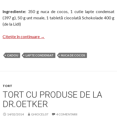
Ingrediente:
350 g nuca de cocos, 1 cutie lapte condensat
(397 g), 50 g unt moale, 1 tabletă ciocolată Schokolade 400 g
(de la Lidl)
Bomboane cu nucă de cocos
Citește în continuare
→
CADOU
LAPTE CONDENSAT
NUCA DE COCOS
TORT
TORT CU PRODUSE DE LA
DR.OETKER
14/02/2014
GHIOCEL07
4 COMENTARII