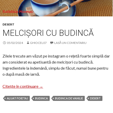
DESERT
MELCIȘORI CU BUDINCĂ
05/02/2024
GHIOCEL07
LASĂ UN COMENTARIU
Zilele trecute am văzut pe instagram o rețetă foarte simplă dar
am considerat eu apetisantă de melcișori cu budincă.
Ingredientele la îndemână, simplu de făcut, numai bune pentru
o după masă de iarnă.
Melcișori cu budincă
Citește în continuare
→
ALUAT FOIETAJ
BUDINCA
BUDINCA DE VANILIE
DESERT