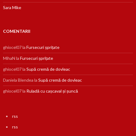
Sara Mike
COMENTARII
ghiocel07
la
Fursecuri șprițate
MihaN
la
Fursecuri șprițate
ghiocel07
la
Supă cremă de dovleac
Daniela Blendea
la
Supă cremă de dovleac
ghiocel07
la
Ruladă cu cașcaval și șuncă
rss
rss