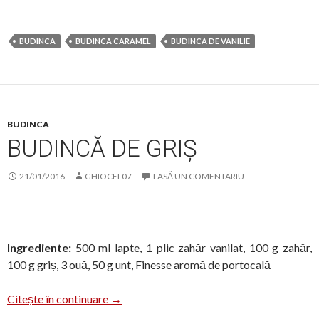
BUDINCA
BUDINCA CARAMEL
BUDINCA DE VANILIE
BUDINCA
BUDINCĂ DE GRIȘ
21/01/2016
GHIOCEL07
LASĂ UN COMENTARIU
Ingrediente:
500 ml lapte, 1 plic zahăr vanilat, 100 g zahăr,
100 g griș, 3 ouă, 50 g unt, Finesse aromă de portocală
Budincă de griș
Citește în continuare
→