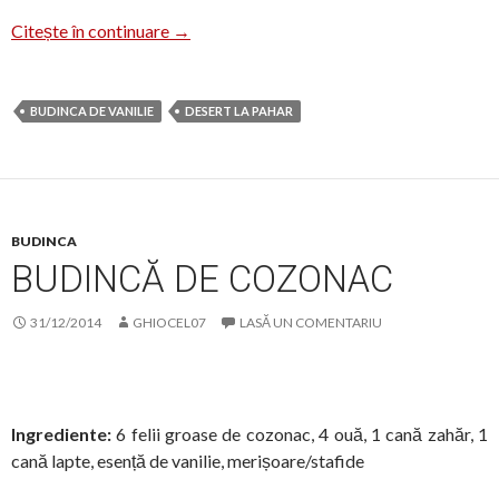
Desert la pahar cu Prigat
Citește în continuare
→
BUDINCA DE VANILIE
DESERT LA PAHAR
BUDINCA
BUDINCĂ DE COZONAC
31/12/2014
GHIOCEL07
LASĂ UN COMENTARIU
Ingrediente:
6 felii groase de cozonac, 4 ouă, 1 cană zahăr, 1
cană lapte, esență de vanilie, merișoare/stafide