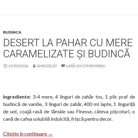
BUDINCA
DESERT LA PAHAR CU MERE
CARAMELIZATE ȘI BUDINCĂ
13/03/2016
GHIOCEL07
LASĂ UN COMENTARIU
Ingrediente:
3-4 mere, 4 linguri de zahăr tos, 1 plic praf de
budincă de vanilie, 3 linguri de zahăr, 400 ml lapte, 1 linguriță
de unt, coajă rasă de lămâie sau Finesse, câteva pișcoturi, o
cană de cafea solubilă îndulcită, frișcă pentru decor.
Desert la pahar cu mere caramelizate și bu
Citește în continuare
→