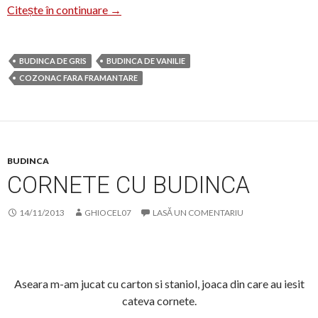
Budincă de cozonac
Citește în continuare
→
BUDINCA DE GRIS
BUDINCA DE VANILIE
COZONAC FARA FRAMANTARE
BUDINCA
CORNETE CU BUDINCA
14/11/2013
GHIOCEL07
LASĂ UN COMENTARIU
Aseara m-am jucat cu carton si staniol, joaca din care au iesit
cateva cornete.