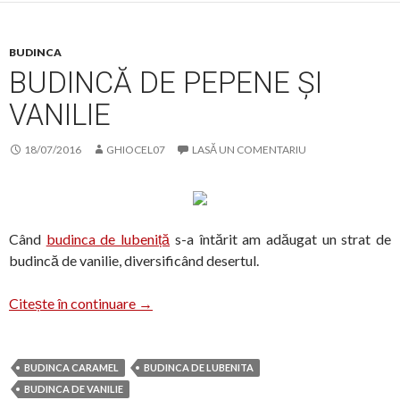
BUDINCA
BUDINCĂ DE PEPENE ȘI
VANILIE
18/07/2016
GHIOCEL07
LASĂ UN COMENTARIU
Când
budinca de lubeniță
s-a întărit am adăugat un strat de
budincă de vanilie, diversificând desertul.
Budincă de pepene și vanilie
Citește în continuare
→
BUDINCA CARAMEL
BUDINCA DE LUBENITA
BUDINCA DE VANILIE