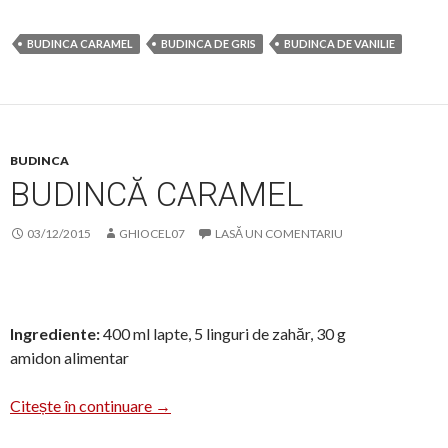
BUDINCA CARAMEL
BUDINCA DE GRIS
BUDINCA DE VANILIE
BUDINCA
BUDINCĂ CARAMEL
03/12/2015
GHIOCEL07
LASĂ UN COMENTARIU
Ingrediente:
400 ml lapte, 5 linguri de zahăr, 30 g
amidon alimentar
Budincă caramel
Citește în continuare
→