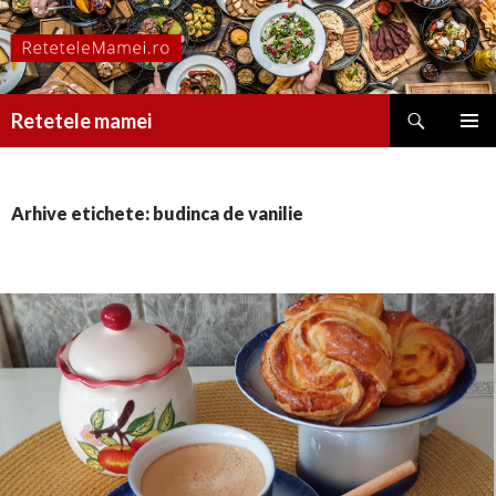
Caută
Retetele mamei
SARI
MENIU
LA
PRINCI
CONȚINUT
Arhive etichete: budinca de vanilie