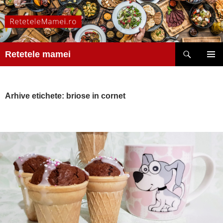
Caută
Retetele mamei
SARI
MENIU
LA
PRINCI
CONȚINUT
Arhive etichete: briose in cornet