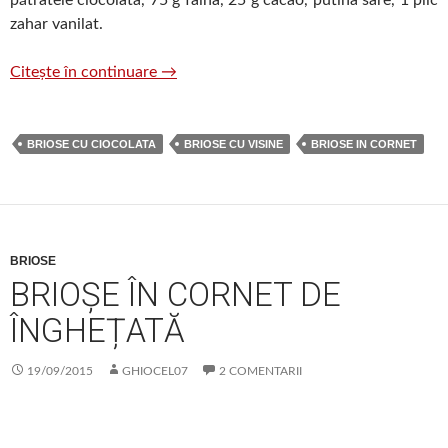
pătratele ciocolata, 75 g faina, 25 g cacao, putina sare, 1 plic
zahar vanilat.
Brioșe cu ciocolata
Citește în continuare
→
BRIOSE CU CIOCOLATA
BRIOSE CU VISINE
BRIOSE IN CORNET
BRIOSE
BRIOȘE ÎN CORNET DE
ÎNGHEȚATĂ
19/09/2015
GHIOCEL07
2 COMENTARII