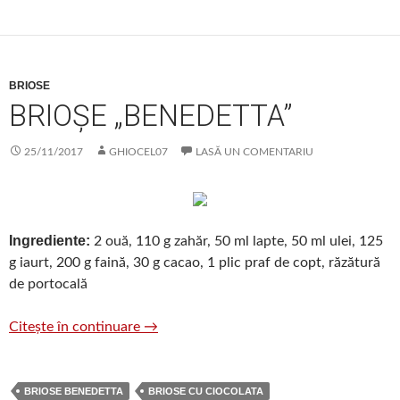
BRIOSE
BRIOȘE „BENEDETTA”
25/11/2017
GHIOCEL07
LASĂ UN COMENTARIU
Ingrediente:
2 ouă, 110 g zahăr, 50 ml lapte, 50 ml ulei, 125
g iaurt, 200 g faină, 30 g cacao, 1 plic praf de copt, răzătură
de portocală
Brioșe „Benedetta”
Citește în continuare
→
BRIOSE BENEDETTA
BRIOSE CU CIOCOLATA