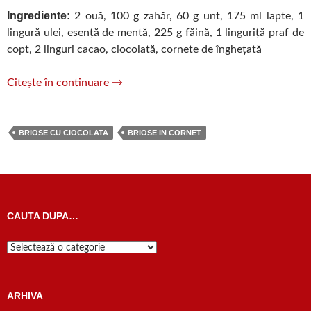
Ingrediente:
2 ouă, 100 g zahăr, 60 g unt, 175 ml lapte, 1
lingură ulei, esență de mentă, 225 g făină, 1 linguriță praf de
copt, 2 linguri cacao, ciocolată, cornete de înghețată
Brioșe în cornet de înghețată
Citește în continuare
→
BRIOSE CU CIOCOLATA
BRIOSE IN CORNET
CAUTA DUPA…
Cauta
dupa…
ARHIVA