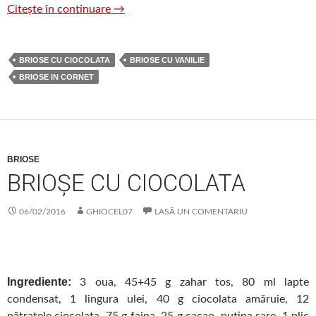
Brioșe cu cacao și biscuiți cu cremă
Citește în continuare
→
BRIOSE CU CIOCOLATA
BRIOSE CU VANILIE
BRIOSE IN CORNET
BRIOSE
BRIOȘE CU CIOCOLATA
06/02/2016
GHIOCEL07
LASĂ UN COMENTARIU
Ingrediente:
3 oua, 45+45 g zahar tos, 80 ml lapte
condensat, 1 lingura ulei, 40 g ciocolata amăruie, 12