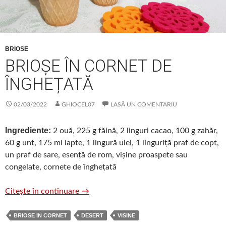
BRIOSE
BRIOȘE ÎN CORNET DE
ÎNGHEȚATĂ
02/03/2022
GHIOCEL07
LASĂ UN COMENTARIU
Ingrediente:
2 ouă, 225 g făină, 2 linguri cacao, 100 g zahăr,
60 g unt, 175 ml lapte, 1 lingură ulei, 1 linguriță praf de copt,
un praf de sare, esență de rom, vișine proaspete sau
congelate, cornete de înghețată
Brioșe în cornet de înghețată
Citește în continuare
→
BRIOSE IN CORNET
DESERT
VISINE