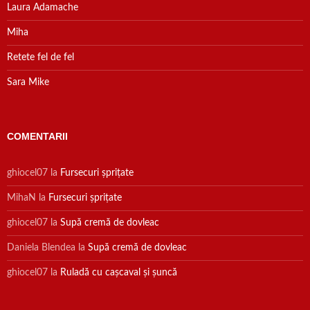
Laura Adamache
Miha
Retete fel de fel
Sara Mike
COMENTARII
ghiocel07
la
Fursecuri șprițate
MihaN
la
Fursecuri șprițate
ghiocel07
la
Supă cremă de dovleac
Daniela Blendea
la
Supă cremă de dovleac
ghiocel07
la
Ruladă cu cașcaval și șuncă