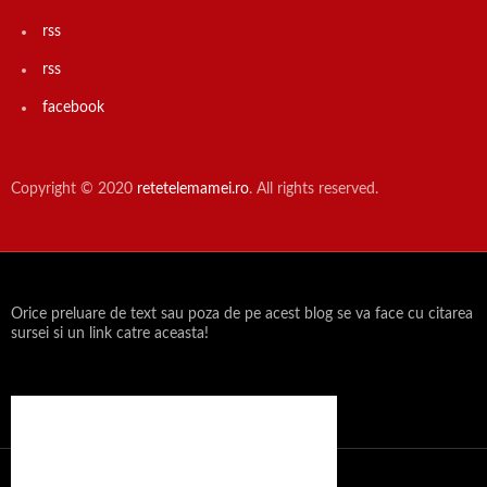
rss
rss
facebook
Copyright © 2020
retetelemamei.ro
. All rights reserved.
Orice preluare de text sau poza de pe acest blog se va face cu citarea
sursei si un link catre aceasta!
Propulsat cu mândrie de WordPress