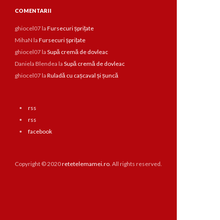
COMENTARII
ghiocel07
la
Fursecuri șprițate
MihaN
la
Fursecuri șprițate
ghiocel07
la
Supă cremă de dovleac
Daniela Blendea
la
Supă cremă de dovleac
ghiocel07
la
Ruladă cu cașcaval și șuncă
rss
rss
facebook
Copyright © 2020
retetelemamei.ro
. All rights reserved.