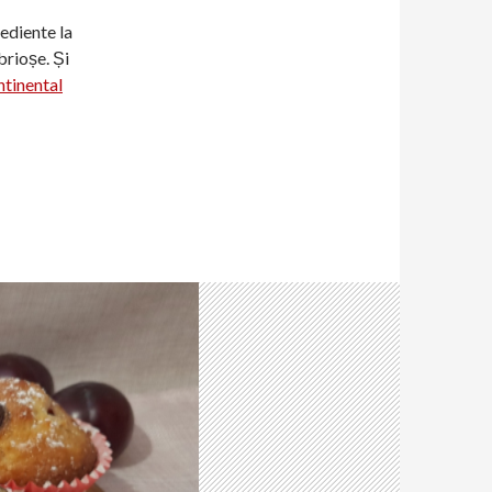
rediente la
brioșe. Și
tinental
!