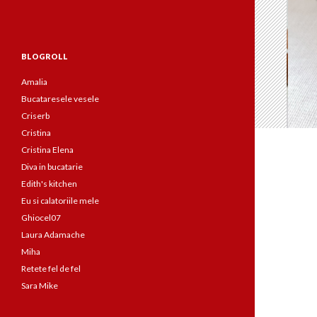
BLOGROLL
Amalia
Bucataresele vesele
Criserb
Cristina
Cristina Elena
Diva in bucatarie
Edith's kitchen
Eu si calatoriile mele
Ghiocel07
Laura Adamache
Miha
Retete fel de fel
Sara Mike