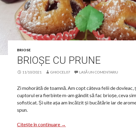
BRIOSE
BRIOȘE CU PRUNE
11/10/2021
GHIOCEL07
LASĂ UN COMENTARIU
Zi mohorâtă de toamnă. Am copt câteva felii de dovleac, 
cuptorul era fierbinte m-am gândit să fac brioșe, ceva sim
sofisticat. Și uite așa am încălzit și bucătărie iar de arom
spun.
Brioșe cu prune
Citește în continuare
→