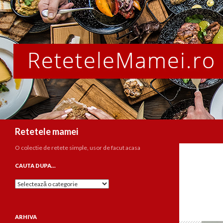
Caută
Retetele mamei
O colectie de retete simple, usor de facut acasa
CAUTA DUPA…
Cauta
dupa…
ARHIVA