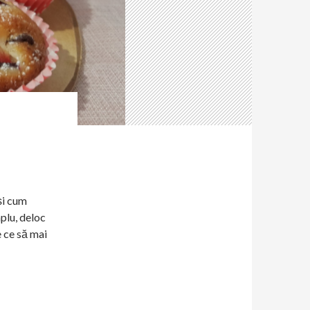
și cum
plu, deloc
e ce să mai