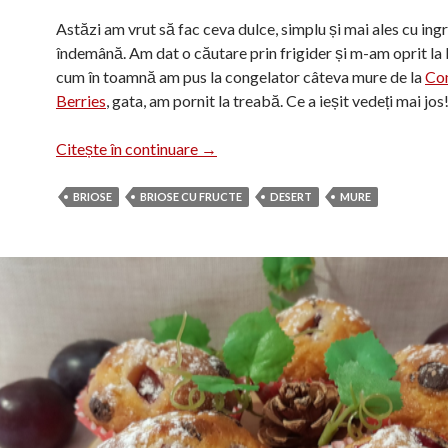
Astăzi am vrut să fac ceva dulce, simplu și mai ales cu ing
îndemână. Am dat o căutare prin frigider și m-am oprit la 
cum în toamnă am pus la congelator câteva mure de la
Con
Berries
, gata, am pornit la treabă. Ce a ieșit vedeți mai jos
Brioșe cu mure
Citește în continuare
→
BRIOSE
BRIOSE CU FRUCTE
DESERT
MURE