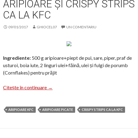
ARIPIOARE ȘI CRISPY STRIPS
CA LA KFC
09/01/2017
GHIOCEL07
UN COMENTARIU
Ingrediente:
500 g aripioare+piept de pui, sare, piper, praf de
usturoi, boia iute, 2 linguri ulei+făină, ulei și fulgi de porumb
(Cornflakes) pentru prăjit
Aripioare și Crispy Strips ca la KFC
Citește în continuare
→
ARIPIOARE KFC
ARIPIOARE PICATE
CRISPY STRIPS CA LA KFC