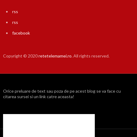
rss
rss
facebook
Copyright © 2020
retetelemamei.ro
. All rights reserved.
Orice preluare de text sau poza de pe acest blog se va face cu
citarea sursei si un link catre aceasta!
Propulsat cu mândrie de WordPress