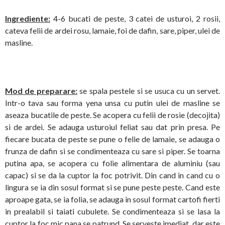
Ingrediente:
4-6 bucati de peste, 3 catei de usturoi, 2 rosii,
cateva felii de ardei rosu, lamaie, foi de dafin, sare, piper, ulei de
masline.
Mod de preparare:
se spala pestele si se usuca cu un servet.
Intr-o tava sau forma yena unsa cu putin ulei de masline se
aseaza bucatile de peste. Se acopera cu felii de rosie (decojita)
si de ardei. Se adauga usturoiul feliat sau dat prin presa. Pe
fiecare bucata de peste se pune o felie de lamaie, se adauga o
frunza de dafin si se condimenteaza cu sare si piper. Se toarna
putina apa, se acopera cu folie alimentara de aluminiu (sau
capac) si se da la cuptor la foc potrivit. Din cand in cand cu o
lingura se ia din sosul format si se pune peste peste. Cand este
aproape gata, se ia folia, se adauga in sosul format cartofi fierti
in prealabil si taiati cubulete. Se condimenteaza si se lasa la
cuptor la foc mic pana se patrund. Se serveste imediat, dar este