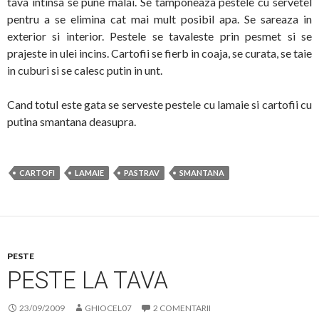
tava intinsa se pune malai. Se tamponeaza pestele cu servetel
pentru a se elimina cat mai mult posibil apa. Se sareaza in
exterior si interior. Pestele se tavaleste prin pesmet si se
prajeste in ulei incins. Cartofii se fierb in coaja, se curata, se taie
in cuburi si se calesc putin in unt.
Cand totul este gata se serveste pestele cu lamaie si cartofii cu
putina smantana deasupra.
CARTOFI
LAMAIE
PASTRAV
SMANTANA
PESTE
PESTE LA TAVA
23/09/2009
GHIOCEL07
2 COMENTARII