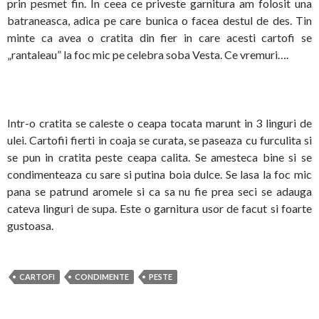
prin pesmet fin. In ceea ce priveste garnitura am folosit una
batraneasca, adica pe care bunica o facea destul de des. Tin
minte ca avea o cratita din fier in care acesti cartofi se
„rantaleau” la foc mic pe celebra soba Vesta. Ce vremuri….
Intr-o cratita se caleste o ceapa tocata marunt in 3 linguri de
ulei. Cartofii fierti in coaja se curata, se paseaza cu furculita si
se pun in cratita peste ceapa calita. Se amesteca bine si se
condimenteaza cu sare si putina boia dulce. Se lasa la foc mic
pana se patrund aromele si ca sa nu fie prea seci se adauga
cateva linguri de supa. Este o garnitura usor de facut si foarte
gustoasa.
CARTOFI
CONDIMENTE
PESTE