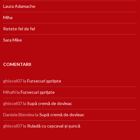
Laura Adamache
Miha
Retete fel de fel
Sara Mike
COMENTARII
ghiocel07
la
Fursecuri șprițate
MihaN
la
Fursecuri șprițate
ghiocel07
la
Supă cremă de dovleac
Daniela Blendea
la
Supă cremă de dovleac
ghiocel07
la
Ruladă cu cașcaval și șuncă