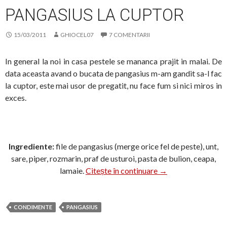
PANGASIUS LA CUPTOR
15/03/2011
GHIOCEL07
7 COMENTARII
In general la noi in casa pestele se mananca prajit in malai. De
data aceasta avand o bucata de pangasius m-am gandit sa-l fac
la cuptor, este mai usor de pregatit, nu face fum si nici miros in
exces.
Ingrediente:
file de pangasius (merge orice fel de peste), unt,
sare, piper, rozmarin, praf de usturoi, pasta de bulion, ceapa,
Pangasius la cuptor
lamaie.
Citește în continuare
→
CONDIMENTE
PANGASIUS