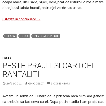
ceapa mare, ulei, sare, piper, boia, praf de usturoi, o rosie mare
decojita si taiata bucati, patrunjel verde sau uscat
Cod pe pat de ceapa
Citește în continuare
→
CEAPA
COD
PESTE LA CUPTOR
PESTE
PESTE PRAJIT SI CARTOFI
RANTALITI
26/11/2011
GHIOCEL07
3 COMENTARII
Aveam un somn de Dunare de la prietena mea si m-am gandit
ca trebuie sa fac ceva cu el. Dupa putin studiu l-am prajit dat