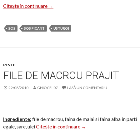
Provocarea Lunii Decembrie in Dulcea Ro
Citește în continuare
→
SOS
SOS PICANT
USTUROI
PESTE
FILE DE MACROU PRAJIT
22/08/2010
GHIOCEL07
LASĂ UN COMENTARIU
Ingrediente:
file de macrou, faina de malai si faina alba in parti
File de macrou prajit
egale, sare, ulei
Citește în continuare
→