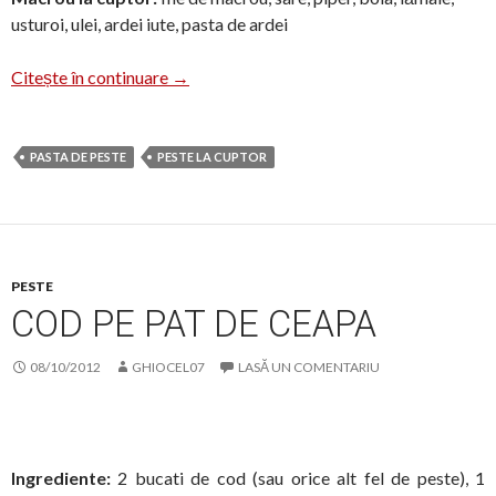
usturoi, ulei, ardei iute, pasta de ardei
Pește, pește, pește….
Citește în continuare
→
PASTA DE PESTE
PESTE LA CUPTOR
PESTE
COD PE PAT DE CEAPA
08/10/2012
GHIOCEL07
LASĂ UN COMENTARIU
Ingrediente:
2 bucati de cod (sau orice alt fel de peste), 1