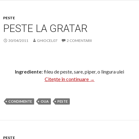
PESTE
PESTE LA GRATAR
30/04/2011
GHIOCEL07
2 COMENTARII
Ingrediente:
fileu de peste, sare, piper, o lingura ulei
Peste la gratar
Citește în continuare
→
CONDIMENTE
OUA
PESTE
PESTE