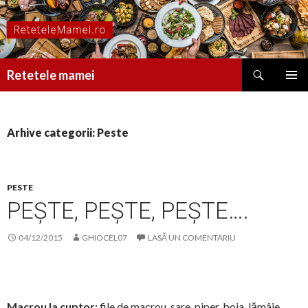
Caută
Retetele mamei
SARI
MENIU
LA
PRINCI
CONȚINUT
Arhive categorii: Peste
PESTE
PEȘTE, PEȘTE, PEȘTE….
04/12/2015
GHIOCEL07
LASĂ UN COMENTARIU
Macrou la cuptor:
file de macrou, sare, piper, boia, lămâie,