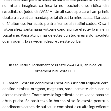
nu mi-am imaginat ca inca la noi pachetele se ridica din
resedinta de judet, din VAMA! Un alt cadou pe care l-am primit
de’afara a venit cu mandat postal direct la mine acasa. Dar asta
e! Multumesc Furnicuto pentru frumosul si utilul cadou. O sa-l
fotografiez saptamana viitoare cand ajunge efectiv la mine in
bucatarie. Pana atunci ma delectez cu studierea a doi saculeti
cu mirodenii. Ia sa vedem despre ce este vorba.
In saculetul cu ornament rosu este ZAATAR, iar in cel cu
ornament bleu este HEL.
1. Zaatar – este un condiment uscat din Orientul Mijlociu care
contine cimbru, oregano, maghiran, sare, seminte de susan si
otetar mirositor. Toate aceste ingrediente se mixeaza pana se
obtin pudra. Se pastreaza in borcan si se foloseste pentru a
condimenta carnea de pui sau in combinatie cu alte ingrediente