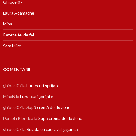
Ghiocel07
Laura Adamache
Miha
Retete fel de fel
Sara Mike
COMENTARII
ghiocel07
la
Fursecuri șprițate
MihaN
la
Fursecuri șprițate
ghiocel07
la
Supă cremă de dovleac
Daniela Blendea
la
Supă cremă de dovleac
ghiocel07
la
Ruladă cu cașcaval și șuncă