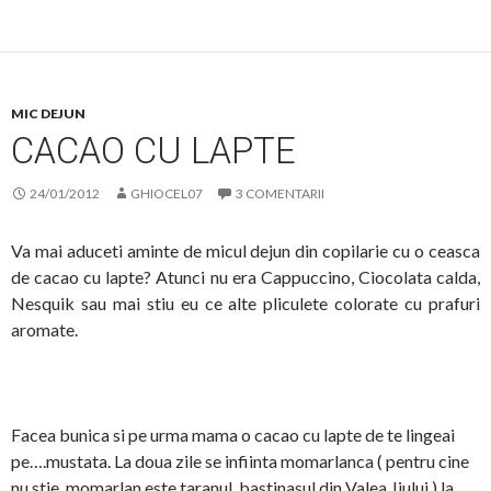
MIC DEJUN
CACAO CU LAPTE
24/01/2012
GHIOCEL07
3 COMENTARII
Va mai aduceti aminte de micul dejun din copilarie cu o ceasca
de cacao cu lapte? Atunci nu era Cappuccino, Ciocolata calda,
Nesquik sau mai stiu eu ce alte pliculete colorate cu prafuri
aromate.
Facea bunica si pe urma mama o cacao cu lapte de te lingeai
pe….mustata. La doua zile se infiinta momarlanca ( pentru cine
nu stie, momarlan este taranul, bastinasul din Valea Jiului ) la