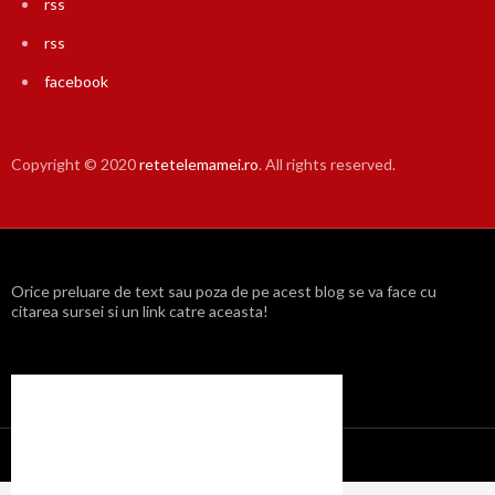
rss
rss
facebook
Copyright © 2020
retetelemamei.ro
. All rights reserved.
Orice preluare de text sau poza de pe acest blog se va face cu
citarea sursei si un link catre aceasta!
Propulsat cu mândrie de WordPress