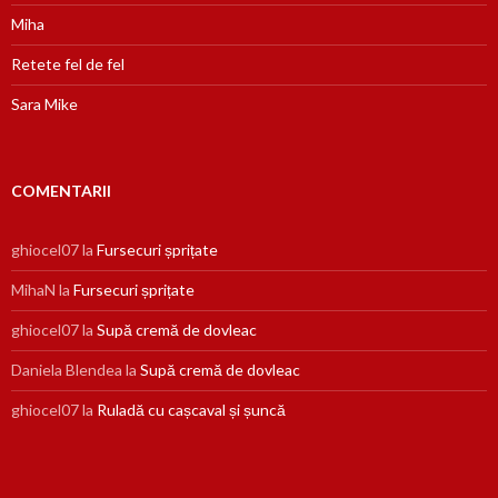
Miha
Retete fel de fel
Sara Mike
COMENTARII
ghiocel07
la
Fursecuri șprițate
MihaN
la
Fursecuri șprițate
ghiocel07
la
Supă cremă de dovleac
Daniela Blendea
la
Supă cremă de dovleac
ghiocel07
la
Ruladă cu cașcaval și șuncă