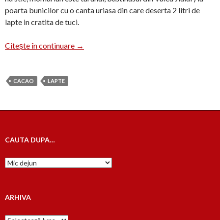
poarta bunicilor cu o canta uriasa din care deserta 2 litri de
lapte in cratita de tuci.
Cacao cu lapte
Citește în continuare
→
CACAO
LAPTE
CAUTA DUPA…
Cauta
dupa…
ARHIVA
Arhiva