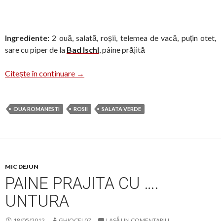
Ingrediente:
2 ouă, salată, roșii, telemea de vacă, puțin otet,
sare cu piper de la
Bad Ischl
, pâine prăjită
Oua românești cu salată
Citește în continuare
→
OUA ROMANESTI
ROSII
SALATA VERDE
MIC DEJUN
PAINE PRAJITA CU ….
UNTURA
18/05/2012
GHIOCEL07
LASĂ UN COMENTARIU