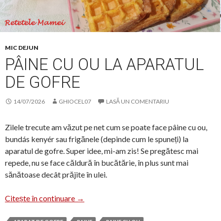
MIC DEJUN
PÂINE CU OU LA APARATUL
DE GOFRE
14/07/2026
GHIOCEL07
LASĂ UN COMENTARIU
Zilele trecute am văzut pe net cum se poate face pâine cu ou,
bundás kenyér sau frigănele (depinde cum le spuneți) la
aparatul de gofre. Super idee, mi-am zis! Se pregătesc mai
repede, nu se face căldură în bucătărie, în plus sunt mai
sănătoase decât prăjite în ulei.
Pâine cu ou la aparatul de gofre
Citește în continuare
→