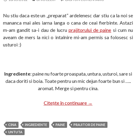
Nu stiu daca este un „preparat” ardelenesc dar stiu ca la noi se
mananca mai ales iarna langa o cana de ceai fierbinte. Astazi
m-am gandit sa-i dau de lucru
prajitorului de paine
si cum nu
aveam de mers la nici o intalnire mi-am permis sa folosesc si
usturoi :)
Ingrediente
: paine nu foarte proaspata, untura, usturoi, sare si
daca doriti si boia. Toate pentru un mic dejun foarte bun si …..
aromat. Merge si pentru cina.
Paine prajita cu …. untu
Citește în continuare
→
CINA
INGREDIENTE
PAINE
PRAJITOR DE PAINE
UNTUTA