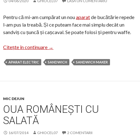
04/06/2020
GHIOCEL07
LASĂ UN COMENTARIU
Pentru că mi-am cumpărat un nou
aparat
de bucătărie repede
l-am pus la treabă. Și ce puteam face mai simplu decât un
sandviș cu șuncă și cașcaval. Se poate folosi și pentru waffe.
Cel mai simplu Sandviș cald
Citește în continuare
→
APARAT ELECTRIC
SANDWICH
SANDWICH MAKER
MIC DEJUN
OUA ROMÂNEȘTI CU
SALATĂ
16/07/2014
GHIOCEL07
2 COMENTARII