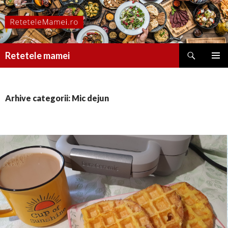
Caută
Retetele mamei
SARI
MENIU
LA
PRINCI
CONȚINUT
Arhive categorii: Mic dejun