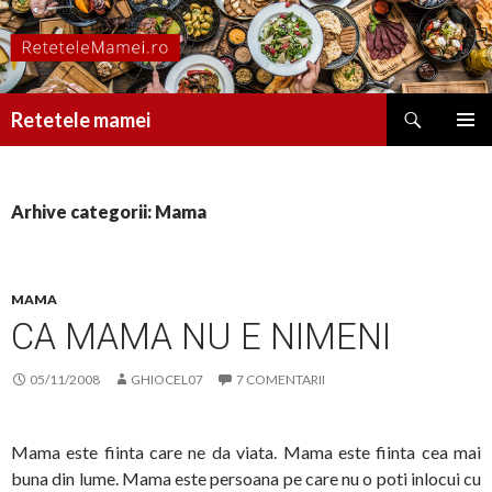
Caută
Retetele mamei
SARI
MENIU
LA
PRINCI
CONȚINUT
Arhive categorii: Mama
MAMA
CA MAMA NU E NIMENI
05/11/2008
GHIOCEL07
7 COMENTARII
Mama este fiinta care ne da viata. Mama este fiinta cea mai
buna din lume. Mama este persoana pe care nu o poti inlocui cu