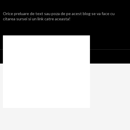
Orice preluare de text sau poza de pe acest blog se va face cu
citarea sursei si un link catre aceasta!
Propulsat cu mândrie de WordPress