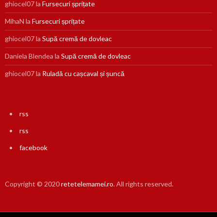
ghiocel07
la
Fursecuri șprițate
MihaN
la
Fursecuri șprițate
ghiocel07
la
Supă cremă de dovleac
Daniela Blendea
la
Supă cremă de dovleac
ghiocel07
la
Ruladă cu cașcaval și șuncă
rss
rss
facebook
Copyright © 2020
retetelemamei.ro
. All rights reserved.