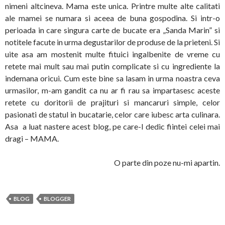
nimeni altcineva. Mama este unica. Printre multe alte calitati
ale mamei se numara si aceea de buna gospodina. Si intr-o
perioada in care singura carte de bucate era „Sanda Marin” si
notitele facute in urma degustarilor de produse de la prieteni. Si
uite asa am mostenit multe fituici ingalbenite de vreme cu
retete mai mult sau mai putin complicate si cu ingrediente la
indemana oricui. Cum este bine sa lasam in urma noastra ceva
urmasilor, m-am gandit ca nu ar fi rau sa impartasesc aceste
retete cu doritorii de prajituri si mancaruri simple, celor
pasionati de statul in bucatarie, celor care iubesc arta culinara.
Asa a luat nastere acest blog, pe care-l dedic fiintei celei mai
dragi – MAMA.
O parte din poze nu-mi apartin.
BLOG
BLOGGER