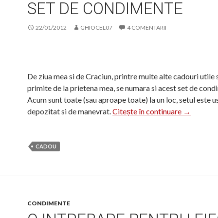
SET DE CONDIMENTE
22/01/2012
GHIOCEL07
4 COMENTARII
De ziua mea si de Craciun, printre multe alte cadouri utile
primite de la prietena mea, se numara si acest set de cond
Acum sunt toate (sau aproape toate) la un loc, setul este u
Set de co
depozitat si de manevrat.
Citește în continuare
→
CADOU
CONDIMENTE