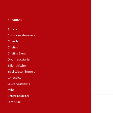
BLOGROLL
Amalia
Bucataresele vesele
Criserb
Cristina
Cristina Elena
Diva in bucatarie
Edith's kitchen
Eu si calatoriile mele
Ghiocel07
Laura Adamache
Miha
Retete fel de fel
Sara Mike