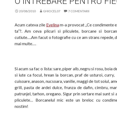
O INTREBARE PENTRU FI
20/08/2010
GHIOCEL07
7 COMENTARII
Acum cateva zile
Evelina
m-a provocat „Ce condimente ex
ta”?. Am ceva plicuri si pliculete, borcane si borcane
cutiute….Am facut o fotografie cu ce am strans repede, d
mai multe….
Si acum sa fac o lista: sare, piper alb, negru si rosu, boia d
si iute ca focul, hrean la borcan, praf de usturoi, curry,
cuisoare, anason, nucsoara, vanilie, maggi de tot soiul, a
grill, pasta de ardei dulce, frunza de dafin, cimbru, mar
patrunjel, tarhon, oregano. Sigur prin sertare mai sunt si al
pliculete… Borcanelul mic este un breloc cu condime
nostim!