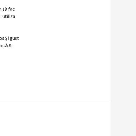
m să fac
 utiliza
os și gust
mită și