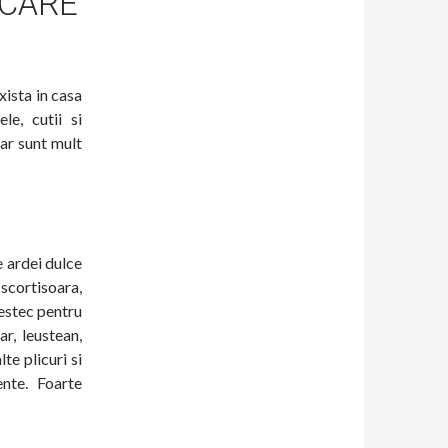
ECARE
ista in casa
le, cutii si
ar sunt mult
e ardei dulce
 scortisoara,
mestec pentru
ar, leustean,
te plicuri si
nte. Foarte