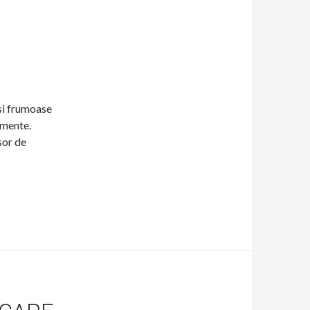
 si frumoase
imente.
sor de
ndimente