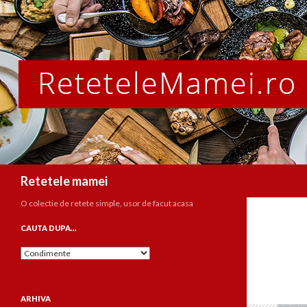
Caută
Retetele mamei
O colectie de retete simple, usor de facut acasa
CAUTA DUPA…
Cauta
dupa…
ARHIVA