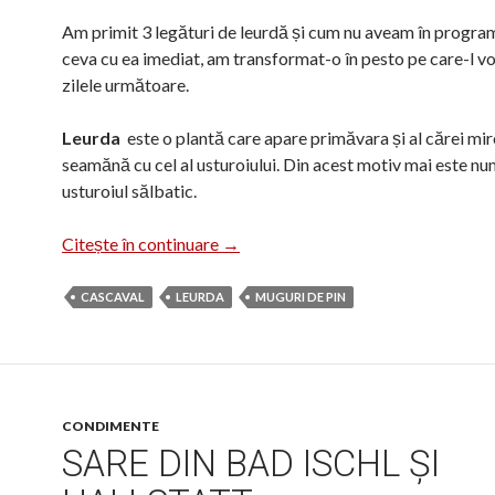
Am primit 3 legături de leurdă și cum nu aveam în progra
ceva cu ea imediat, am transformat-o în pesto pe care-l voi
zilele următoare.
Leurda
este o plantă care apare primăvara și al cărei mir
seamănă cu cel al usturoiului. Din acest motiv mai este nu
usturoiul sălbatic.
Pesto din leurdă
Citește în continuare
→
CASCAVAL
LEURDA
MUGURI DE PIN
CONDIMENTE
SARE DIN BAD ISCHL ȘI