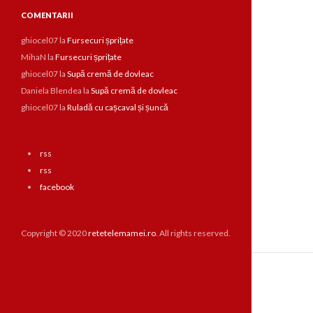
COMENTARII
ghiocel07
la
Fursecuri șprițate
MihaN
la
Fursecuri șprițate
ghiocel07
la
Supă cremă de dovleac
Daniela Blendea
la
Supă cremă de dovleac
ghiocel07
la
Ruladă cu cașcaval și șuncă
rss
rss
facebook
Copyright © 2020
retetelemamei.ro
. All rights reserved.