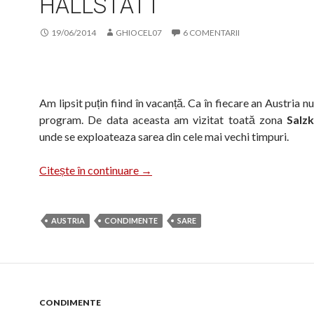
HALLSTATT
19/06/2014
GHIOCEL07
6 COMENTARII
Am lipsit puțin fiind în vacanță. Ca în fiecare an Austria nu
program. De data aceasta am vizitat toată zona
Salz
unde se exploateaza sarea din cele mai vechi timpuri.
Sare din Bad Ischl și Hallstatt
Citește în continuare
→
AUSTRIA
CONDIMENTE
SARE
CONDIMENTE