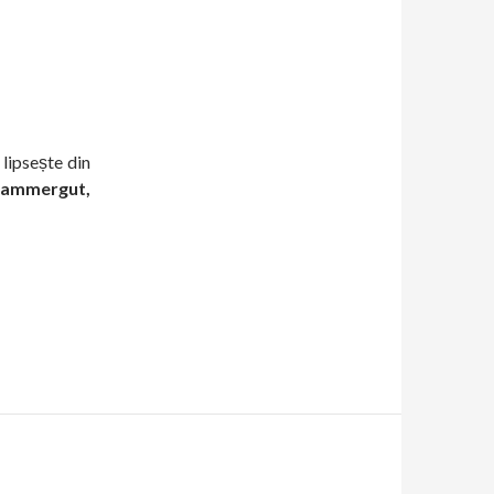
 lipsește din
kammergut,