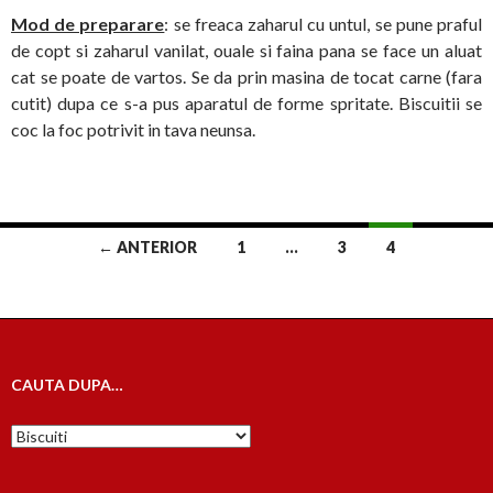
Mod de preparare
: se freaca zaharul cu untul, se pune praful
de copt si zaharul vanilat, ouale si faina pana se face un aluat
cat se poate de vartos. Se da prin masina de tocat carne (fara
cutit) dupa ce s-a pus aparatul de forme spritate. Biscuitii se
coc la foc potrivit in tava neunsa.
Navigare
← ANTERIOR
1
…
3
4
în
articole
CAUTA DUPA…
Cauta
dupa…