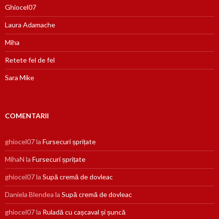
Ghiocel07
Laura Adamache
Miha
Retete fel de fel
Sara Mike
COMENTARII
ghiocel07
la
Fursecuri șprițate
MihaN
la
Fursecuri șprițate
ghiocel07
la
Supă cremă de dovleac
Daniela Blendea
la
Supă cremă de dovleac
ghiocel07
la
Ruladă cu cașcaval și șuncă