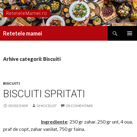
Caută
Retetele mamei
SARI
MENIU
LA
PRINCI
CONȚINUT
Arhive categorii: Biscuiti
BISCUITI
BISCUITI SPRITATI
05/03/2009
GHIOCEL07
28 COMENTARII
Ingrediente
: 250 gr zahar, 250 gr unt, 4 oua,
praf de copt, zahar vanilat, 750 gr faina.