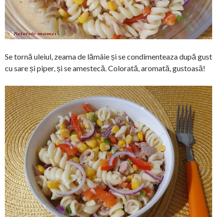
Se tornă uleiul, zeama de lămâie și se condimenteaza după gust
cu sare și piper, și se amestecă. Colorată, aromată, gustoasă!