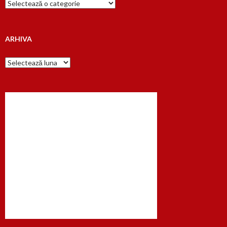
Cauta
dupa…
ARHIVA
Arhiva