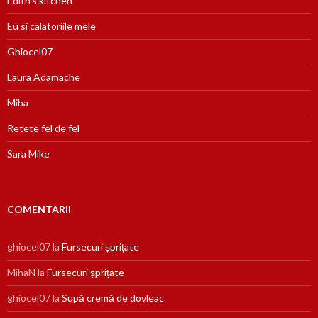
Edith's kitchen
Eu si calatoriile mele
Ghiocel07
Laura Adamache
Miha
Retete fel de fel
Sara Mike
COMENTARII
ghiocel07
la
Fursecuri șprițate
MihaN
la
Fursecuri șprițate
ghiocel07
la
Supă cremă de dovleac