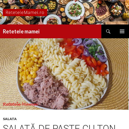
Caută
Retetele mamei
SARI
MENIU
LA
PRINCI
CONȚINUT
SALATA
SALATĂ DE PASTE CU TON