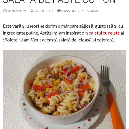
01/07/2025
GHIOCEL07
LASĂ UN COMENTARIU
Este vară și uneori ne dorim o mâncare sățiosă, gustoasă și cu
ingrediente puține. Astăzi m-am inspirat din
caietul cu rețete
al
Violetei și am făcut această salată delicioasă și colorată.