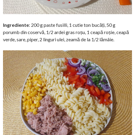
Ingrediente
: 200 g paste fusilli, 1 cutie ton bucăți, 50 g
porumb din coservă, 1/2 ardei gras roșu, 1 ceapă roșie, ceapă
verde, sare, piper, 2 linguri ulei, zeamă de la 1/2 lămâie.