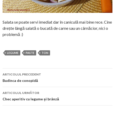
Salata se poate servi imediat dar în caniculă mai bine rece. Cine
drește lângă salată o bucată de carne sau un cârnăcior, nici o
problemă :)
LEGUME
PASTE
TON
Navigare
ARTICOLUL PRECEDENT
în
Budinca de conopidă
articol
ARTICOLUL URMĂTOR
Chec aperitiv cu legume și brânză