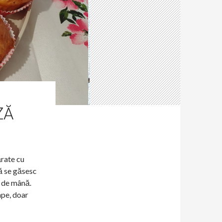
ZĂ
ărate cu
ă se găsesc
l de mână.
ape, doar