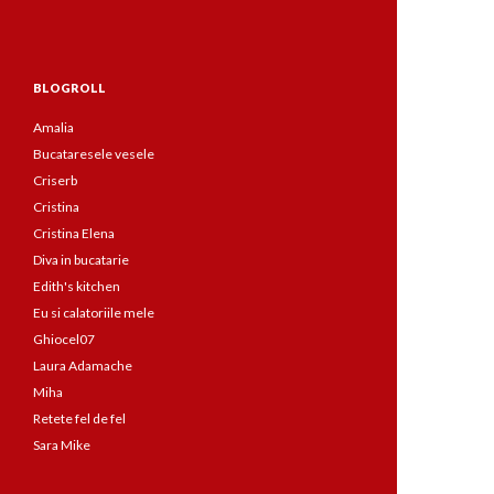
BLOGROLL
Amalia
Bucataresele vesele
Criserb
Cristina
Cristina Elena
Diva in bucatarie
Edith's kitchen
Eu si calatoriile mele
Ghiocel07
Laura Adamache
Miha
Retete fel de fel
Sara Mike