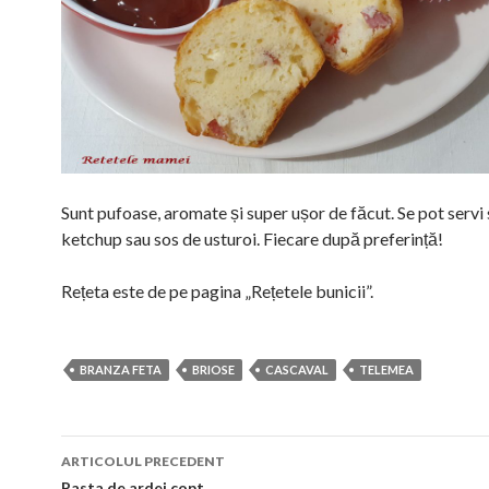
Sunt pufoase, aromate și super ușor de făcut. Se pot servi 
ketchup sau sos de usturoi. Fiecare după preferință!
Rețeta este de pe pagina „Rețetele bunicii”.
BRANZA FETA
BRIOSE
CASCAVAL
TELEMEA
Navigare
ARTICOLUL PRECEDENT
Pasta de ardei copt