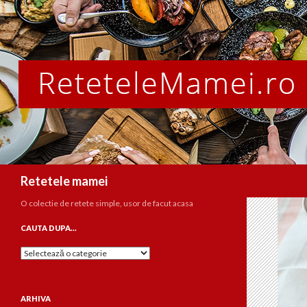
Caută
Retetele mamei
O colectie de retete simple, usor de facut acasa
CAUTA DUPA…
Cauta
dupa…
ARHIVA