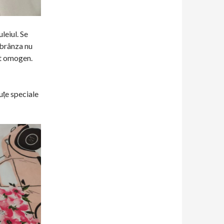
leiul. Se
 brânza nu
at omogen.
uțe speciale