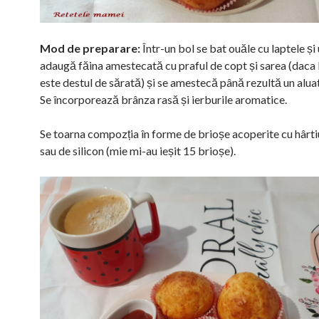
Mod de preparare:
Într-un bol se bat ouăle cu laptele și u
adaugă făina amestecată cu praful de copt și sarea (daca
este destul de sărată) și se amestecă până rezultă un alu
Se încorporează brânza rasă și ierburile aromatice.
Se toarna compozția în forme de brioșe acoperite cu hârti
sau de silicon (mie mi-au ieșit 15 brioșe).