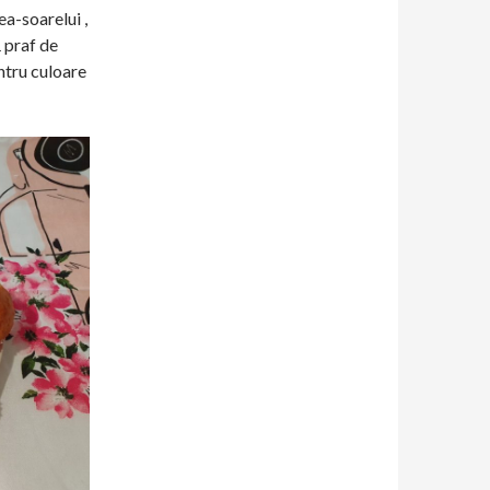
ea-soarelui ,
 praf de
entru culoare