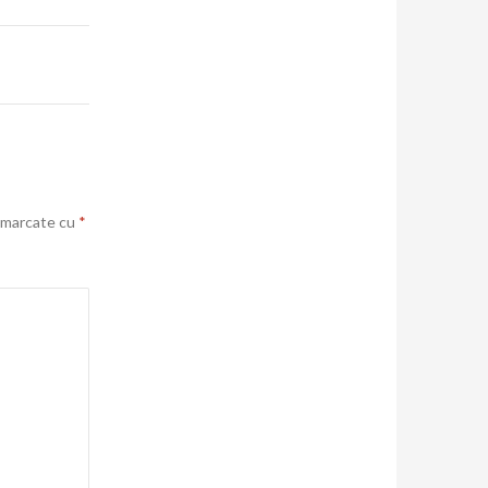
t marcate cu
*