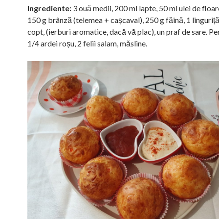
Ingrediente:
3 ouă medii, 200 ml lapte, 50 ml ulei de floar
150 g brânză (telemea + cașcaval), 250 g făină, 1 linguriță
copt, (ierburi aromatice, dacă vă plac), un praf de sare. P
1/4 ardei roșu, 2 felii salam, măsline.