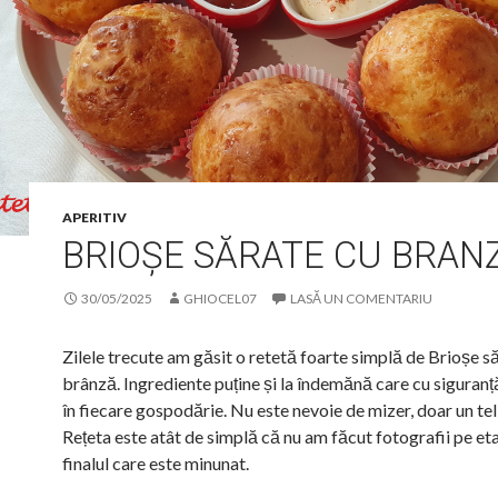
APERITIV
BRIOȘE SĂRATE CU BRAN
30/05/2025
GHIOCEL07
LASĂ UN COMENTARIU
Zilele trecute am găsit o retetă foarte simplă de Brioșe s
brânză. Ingrediente puține și la îndemănă care cu siguranț
în fiecare gospodărie. Nu este nevoie de mizer, doar un te
Rețeta este atât de simplă că nu am făcut fotografii pe et
finalul care este minunat.