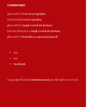
COMENTARII
ghiocel07
la
Fursecuri șprițate
MihaN
la
Fursecuri șprițate
ghiocel07
la
Supă cremă de dovleac
Daniela Blendea
la
Supă cremă de dovleac
ghiocel07
la
Ruladă cu cașcaval și șuncă
rss
rss
facebook
Copyright © 2020
retetelemamei.ro
. All rights reserved.