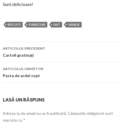
Sunt delicioase!
BISCUITI
FURSECURI
UNT
VANILIE
Navigare
ARTICOLUL PRECEDENT
în
Cartofi gratinați
articol
ARTICOLUL URMĂTOR
Pasta de ardei copt
LASĂ UN RĂSPUNS
Adresa ta de email nu va fi publicată.
Câmpurile obligatorii sunt
marcate cu
*