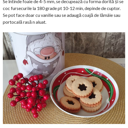
Se întinde foaie de 4-5 mm, se decupează cu forma dorită și se
coc fursecurile la 180 grade pt 10-12 min, depinde de cuptor.
Se pot face doar cu vanilie sau se adaugă coajă de lămâie sau
portocală rasă n aluat.