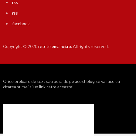
rss
rss
facebook
Copyright © 2020
retetelemamei.ro
. All rights reserved.
Orice preluare de text sau poza de pe acest blog se va face cu
citarea sursei si un link catre aceasta!
Propulsat cu mândrie de WordPress