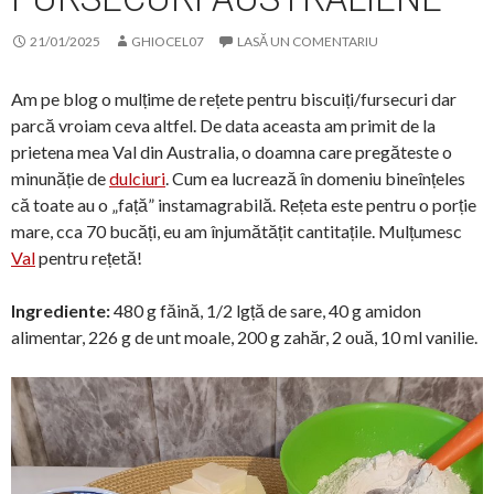
21/01/2025
GHIOCEL07
LASĂ UN COMENTARIU
Am pe blog o mulțime de rețete pentru biscuiți/fursecuri dar
parcă vroiam ceva altfel. De data aceasta am primit de la
prietena mea Val din Australia, o doamna care pregăteste o
minunăție de
dulciuri
. Cum ea lucrează în domeniu bineînțeles
că toate au o „față” instamagrabilă. Rețeta este pentru o porție
mare, cca 70 bucăți, eu am înjumătățit cantitațile. Mulțumesc
Val
pentru rețetă!
Ingrediente:
480 g făină, 1/2 lgță de sare, 40 g amidon
alimentar, 226 g de unt moale, 200 g zahăr, 2 ouă, 10 ml vanilie.