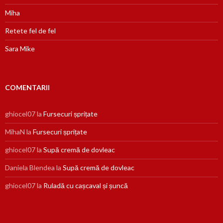
Miha
Retete fel de fel
Sara Mike
COMENTARII
ghiocel07
la
Fursecuri șprițate
MihaN
la
Fursecuri șprițate
ghiocel07
la
Supă cremă de dovleac
Daniela Blendea
la
Supă cremă de dovleac
ghiocel07
la
Ruladă cu cașcaval și șuncă