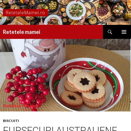
Caută
Retetele mamei
SARI
MENIU
LA
PRINCI
CONȚINUT
BISCUITI
FURSECURI AUSTRALIENE