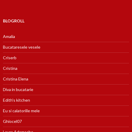
BLOGROLL
Amalia
Bucataresele vesele
Criserb
Cristina
Cristina Elena
Diva in bucatarie
Edith's kitchen
Eu si calatoriile mele
Ghiocel07
Laura Adamache