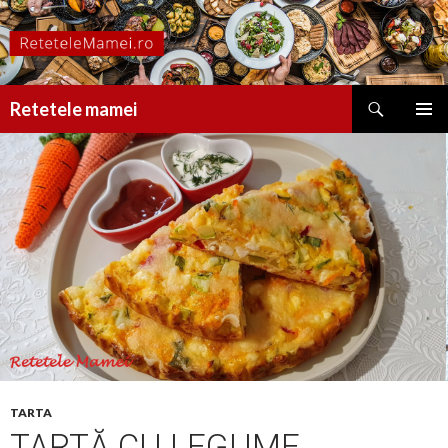
Caută
Retetele mamei
SARI
MENIU
LA
PRINCI
CONȚINUT
TARTA
TARTĂ CU LEGUME