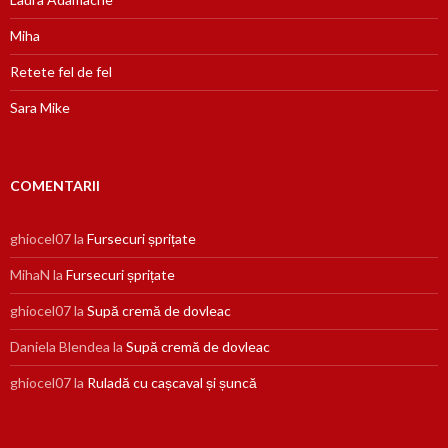
Miha
Retete fel de fel
Sara Mike
COMENTARII
ghiocel07
la
Fursecuri șprițate
MihaN
la
Fursecuri șprițate
ghiocel07
la
Supă cremă de dovleac
Daniela Blendea
la
Supă cremă de dovleac
ghiocel07
la
Ruladă cu cașcaval și șuncă