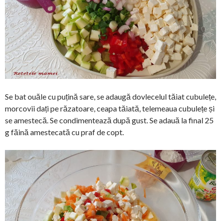
Se bat ouăle cu puțină sare, se adaugă dovlecelul tăiat cubulețe,
morcovii dați pe răzatoare, ceapa tăiată, telemeaua cubulețe și
se amestecă. Se condimentează după gust. Se adauă la final 25
g făină amestecată cu praf de copt.