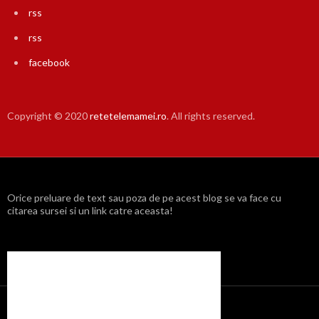
rss
rss
facebook
Copyright © 2020
retetelemamei.ro
. All rights reserved.
Orice preluare de text sau poza de pe acest blog se va face cu
citarea sursei si un link catre aceasta!
Propulsat cu mândrie de WordPress