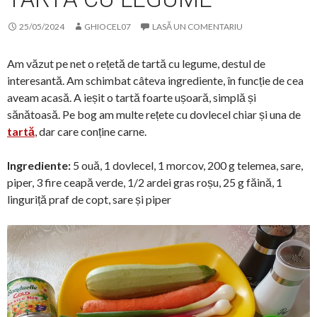
25/05/2024
GHIOCEL07
LASĂ UN COMENTARIU
Am văzut pe net o rețetă de tartă cu legume, destul de
interesantă. Am schimbat câteva ingrediente, în funcție de cea
aveam acasă. A ieșit o tartă foarte ușoară, simplă și
sănătoasă. Pe bog am multe rețete cu dovlecel chiar și una de
tartă
, dar care conține carne.
Ingrediente:
5 ouă, 1 dovlecel, 1 morcov, 200 g telemea, sare,
piper, 3 fire ceapă verde, 1/2 ardei gras roșu, 25 g făină, 1
linguriță praf de copt, sare și piper