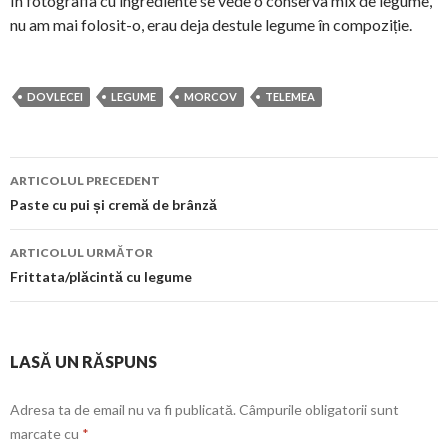
În fotografia cu ingrediente se vede o conserva mix de legume,
nu am mai folosit-o, erau deja destule legume în compoziție.
DOVLECEI
LEGUME
MORCOV
TELEMEA
Navigare
ARTICOLUL PRECEDENT
în
Paste cu pui și cremă de brânză
articol
ARTICOLUL URMĂTOR
Frittata/plăcintă cu legume
LASĂ UN RĂSPUNS
Adresa ta de email nu va fi publicată.
Câmpurile obligatorii sunt
marcate cu
*