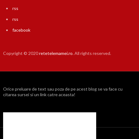
rss
rss
facebook
Copyright © 2020
retetelemamei.ro
. All rights reserved.
Orice preluare de text sau poza de pe acest blog se va face cu
citarea sursei si un link catre aceasta!
Propulsat cu mândrie de WordPress