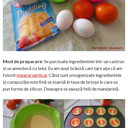
Mod de preparare:
Se pun toate ingredientele într-un castron
și se amestecă cu telul. Eu am avut brânză cam tare așa că am
folosit
mixerul vertical
. Cănd sunt omogenizate ingredientele
și compoziția este fină se toarnă în tava de brioșe în care se
pun forme de silicon. Deasupra se așează felii de mandarină.