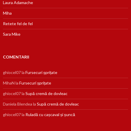
Laura Adamache
Miha
Retete fel de fel
Sara Mike
COMENTARII
ghiocel07
la
Fursecuri șprițate
MihaN
la
Fursecuri șprițate
ghiocel07
la
Supă cremă de dovleac
Daniela Blendea
la
Supă cremă de dovleac
ghiocel07
la
Ruladă cu cașcaval și șuncă