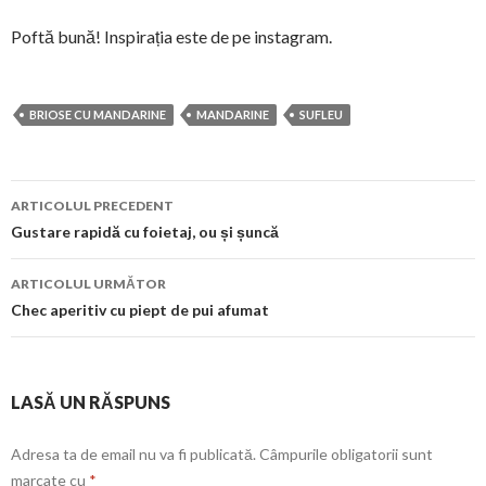
Poftă bună! Inspirația este de pe instagram.
BRIOSE CU MANDARINE
MANDARINE
SUFLEU
Navigare
ARTICOLUL PRECEDENT
în
Gustare rapidă cu foietaj, ou și șuncă
articol
ARTICOLUL URMĂTOR
Chec aperitiv cu piept de pui afumat
LASĂ UN RĂSPUNS
Adresa ta de email nu va fi publicată.
Câmpurile obligatorii sunt
marcate cu
*