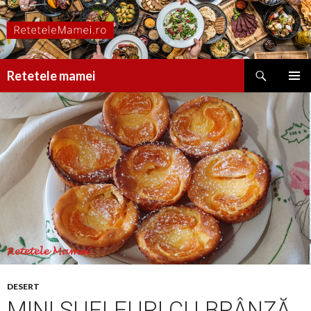
Caută
Retetele mamei
SARI
MENIU
LA
PRINCI
CONȚINUT
DESERT
MINI SUFLEURI CU BRÂNZĂ