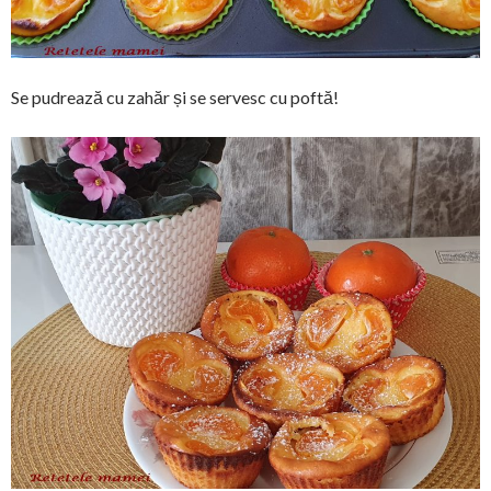
Se pudrează cu zahăr și se servesc cu poftă!