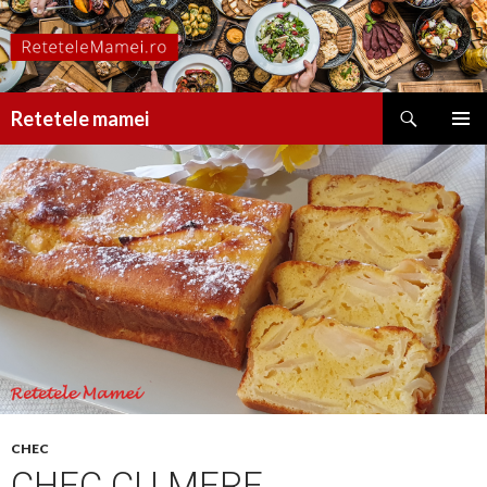
Caută
Retetele mamei
SARI
MENIU
LA
PRINCI
CONȚINUT
CHEC
CHEC CU MERE