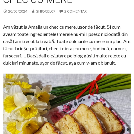
20/03/2024
GHIOCEL07
2 COMENTARII
Am văzut la Amalia un chec cu mere, ușor de făcut. Și cum
aveam toate ingredientele (merele nu-mi lipsesc niciodată din
casă) am trecut la treabă. Toate dulciurile cu mere îmi plac. Am
făcut brioșe, prăjituri, chec, foietaj cu mere, budincă, cornuri,
fursecuri…. Dacă dați o căutare pe blog găsiți multe rețete cu
dulciuri minunate, ușor de făcut, așa cum v-am obișnuit.