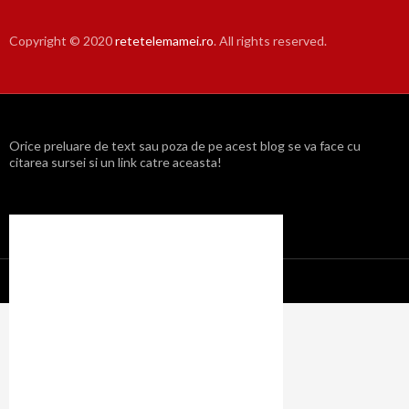
Copyright © 2020
retetelemamei.ro
. All rights reserved.
Orice preluare de text sau poza de pe acest blog se va face cu
citarea sursei si un link catre aceasta!
Propulsat cu mândrie de WordPress