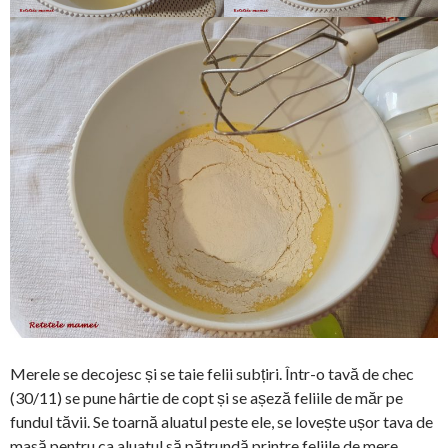
Merele se decojesc și se taie felii subțiri. Într-o tavă de chec
(30/11) se pune hârtie de copt și se așeză feliile de măr pe
fundul tăvii. Se toarnă aluatul peste ele, se lovește ușor tava de
masă pentru ca aluatul să pătrundă printre feliile de mere.