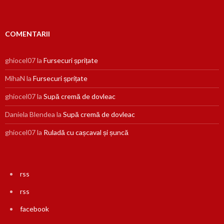
COMENTARII
ghiocel07
la
Fursecuri șprițate
MihaN
la
Fursecuri șprițate
ghiocel07
la
Supă cremă de dovleac
Daniela Blendea
la
Supă cremă de dovleac
ghiocel07
la
Ruladă cu cașcaval și șuncă
rss
rss
facebook